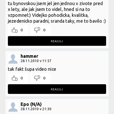
tu bynovskou jsem jel jen jednou v zivote pred
x lety, ale jak jsem to videl, hned si na to
vzpomnel:) Videjko pohodicka, kvalitka,
jezedenicko paradni, sranda taky, me to bavilo :)
0
0
REAGUJ
hammer
28.11.2010 v 11:57
tak fakt šupa video nice
0
0
REAGUJ
Epo (N/A)
28.11.2010 v 21:30