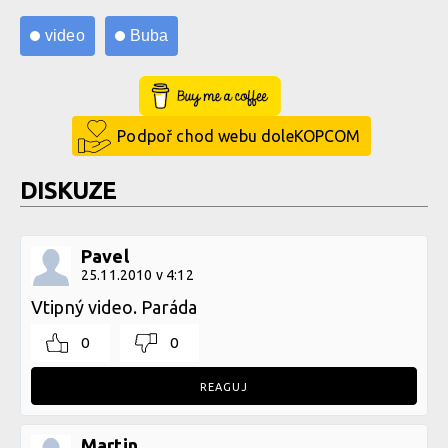
video
Buba
Buy Me a Coffee
Podpoř chod webu doleKOPCOM
DISKUZE
Pavel
25.11.2010 v 4:12
Vtipný video. Paráda
0
0
REAGUJ
Martin