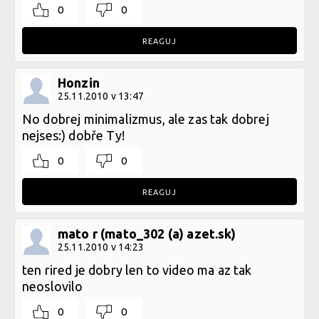
0
0
REAGUJ
Honzin
25.11.2010 v 13:47
No dobrej minimalizmus, ale zas tak dobrej
nejses:) dobře Ty!
0
0
REAGUJ
mato r (mato_302 (a) azet.sk)
25.11.2010 v 14:23
ten rired je dobry len to video ma az tak
neoslovilo
0
0