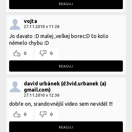
REAGUJ
vojta
27.11.2010 v 11:26
Jo davato :D malej ,velkej borec:D to kolo
němelo chybu :D
0
0
REAGUJ
david urbánek (d3vid.urbanek (a)
gmail.com)
27.11.2010 v 12:36
dobře on, srandovnější video sem neviděl !!!
0
0
REAGUJ