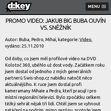
MENU
PROMO VIDEO: JAKUB BIG BUBA OUVÍN
VS. SNĚŽNÍK
Autor: Buba, Pedro, Mihai, kategorie:
Video
,
vydáno: 25.11.2010
Od doby, co jsem měl profilové video na DVD
Kolotoč 360, uběhlo už dost vody. Začátkem roku
jsem dostal od jednoho z mých generálních
partnerů Swis-shop.cz nabídku natočit něco
aktuálnějšího. K ruce jsem dostal profi
kameramany Mihaie a Pedra, kteří pracují i pro
místní regionální televizi. Bylo zpočátku celkem
těžký sehrát nějak tři lidi. Chtěl jsem se vyhnout
natáčení na podzim, mimo sezónu, protože jsem