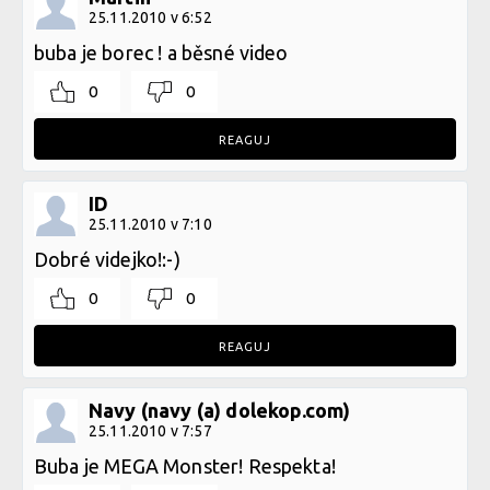
25.11.2010 v 6:52
buba je borec ! a běsné video
0
0
REAGUJ
ID
25.11.2010 v 7:10
Dobré videjko!:-)
0
0
REAGUJ
Navy (navy (a) dolekop.com)
25.11.2010 v 7:57
Buba je MEGA Monster! Respekta!