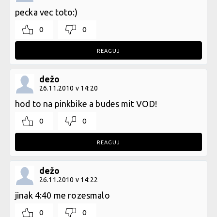
pecka vec toto:)
0
0
REAGUJ
dežo
26.11.2010 v 14:20
hod to na pinkbike a budes mit VOD!
0
0
REAGUJ
dežo
26.11.2010 v 14:22
jinak 4:40 me rozesmalo
0
0