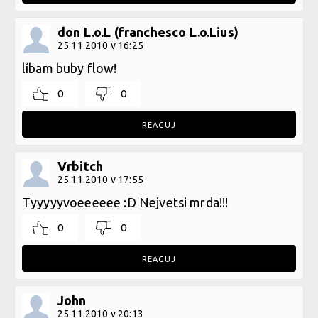
don L.o.L (franchesco L.o.Lius)
25.11.2010 v 16:25
líbam buby flow!
0
0
REAGUJ
Vrbitch
25.11.2010 v 17:55
Tyyyyyvoeeeeee :D Nejvetsi mrda!!!
0
0
REAGUJ
John
25.11.2010 v 20:13