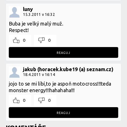
luny
15.3.2011 v 16:32
Buba je velký malý muž.
Respect!
0
0
REAGUJ
jakub (horacek.kube19 (a) seznam.cz)
18.4.2011 v 16:14
jojo to se mi líbí,to je aspoň motocross!!!teda
monster energy!!!hahahaha!!!
0
0
REAGUJ