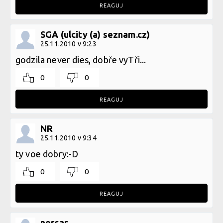
REAGUJ
SGA (ulcity (a) seznam.cz)
25.11.2010 v 9:23
godzila never dies, dobře vyTři...
0
0
REAGUJ
NR
25.11.2010 v 9:34
ty voe dobry:-D
0
0
REAGUJ
norcar