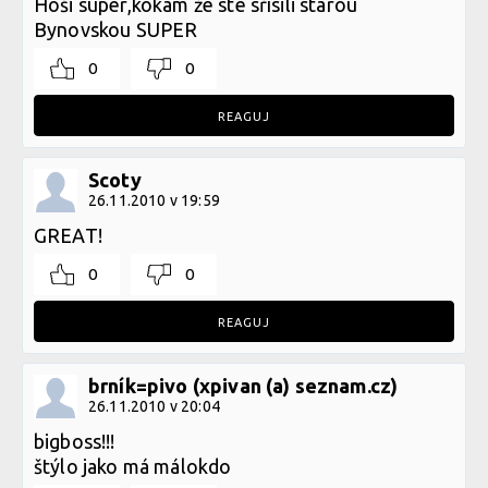
Hoši super,kokám že ste sřísili starou
Bynovskou SUPER
0
0
REAGUJ
Scoty
26.11.2010 v 19:59
GREAT!
0
0
REAGUJ
brník=pivo (xpivan (a) seznam.cz)
26.11.2010 v 20:04
bigboss!!!
štýlo jako má málokdo