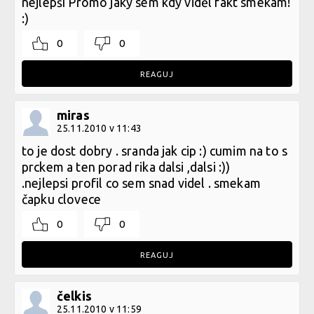
nejlepší Promo jaký sem kdy viděl fakt smekám!
:)
0
0
REAGUJ
miras
25.11.2010 v 11:43
to je dost dobry . sranda jak cip :) cumim na to s
prckem a ten porad rika dalsi ,dalsi :))
.nejlepsi profil co sem snad videl . smekam
čapku clovece
0
0
REAGUJ
čelkis
25.11.2010 v 11:59