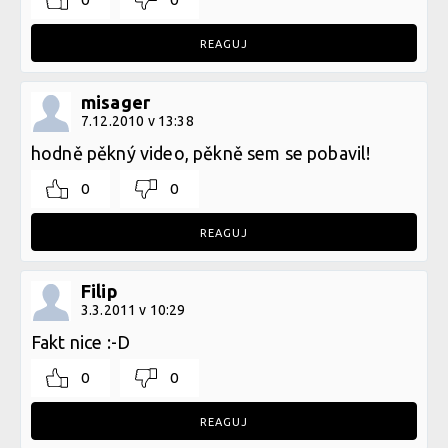
REAGUJ
misager
7.12.2010 v 13:38
hodně pěkný video, pěkně sem se pobavil!
0
0
REAGUJ
Filip
3.3.2011 v 10:29
Fakt nice :-D
0
0
REAGUJ