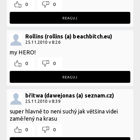
0
0
REAGUJ
Rollins (rollins (a) beachbitch.eu)
25.11.2010 v 8:26
my HERO!
0
0
REAGUJ
břitwa (dawejonas (a) seznam.cz)
25.11.2010 v 8:39
super hlavně to neni suchý jak většina videi
zaměřený na krasu
0
0