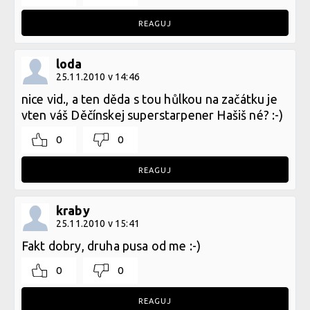
REAGUJ
loda
25.11.2010 v 14:46
nice vid., a ten děda s tou hůlkou na začátku je
vten váš Děčínskej superstarpener Hašiš né? :-)
0
0
REAGUJ
kraby
25.11.2010 v 15:41
Fakt dobry, druha pusa od me :-)
0
0
REAGUJ