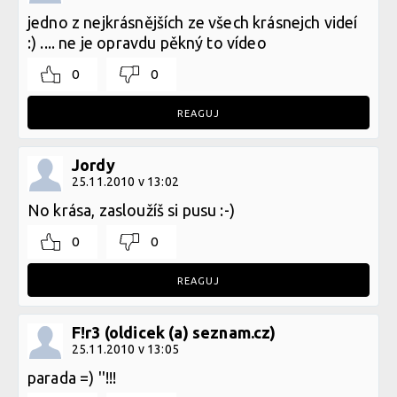
jedno z nejkrásnějších ze všech krásnejch videí
:) .... ne je opravdu pěkný to vídeo
0
0
REAGUJ
Jordy
25.11.2010 v 13:02
No krása, zasloužíš si pusu :-)
0
0
REAGUJ
F!r3 (oldicek (a) seznam.cz)
25.11.2010 v 13:05
parada =) ''!!!