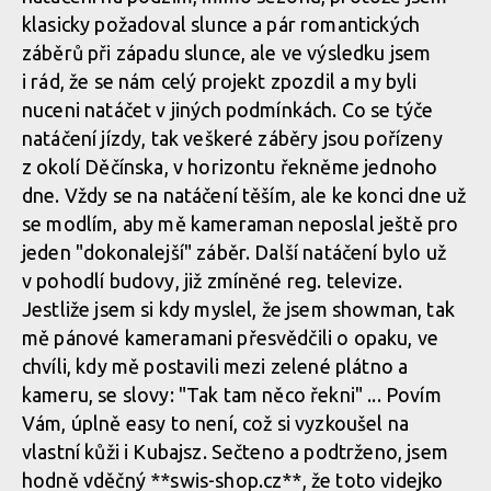
klasicky požadoval slunce a pár romantických
záběrů při západu slunce, ale ve výsledku jsem
i rád, že se nám celý projekt zpozdil a my byli
nuceni natáčet v jiných podmínkách. Co se týče
natáčení jízdy, tak veškeré záběry jsou pořízeny
z okolí Děčínska, v horizontu řekněme jednoho
dne. Vždy se na natáčení těším, ale ke konci dne už
se modlím, aby mě kameraman neposlal ještě pro
jeden "dokonalejší" záběr. Další natáčení bylo už
v pohodlí budovy, již zmíněné reg. televize.
Jestliže jsem si kdy myslel, že jsem showman, tak
mě pánové kameramani přesvědčili o opaku, ve
chvíli, kdy mě postavili mezi zelené plátno a
kameru, se slovy: "Tak tam něco řekni" ... Povím
Vám, úplně easy to není, což si vyzkoušel na
vlastní kůži i Kubajsz. Sečteno a podtrženo, jsem
hodně vděčný **swis-shop.cz**, že toto videjko