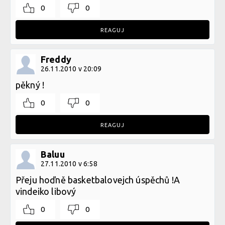
0
0
REAGUJ
Freddy
26.11.2010 v 20:09
pěkný !
0
0
REAGUJ
Baluu
27.11.2010 v 6:58
Přeju hoďně basketbalovejch úspěchů !A
vindeiko libový
0
0