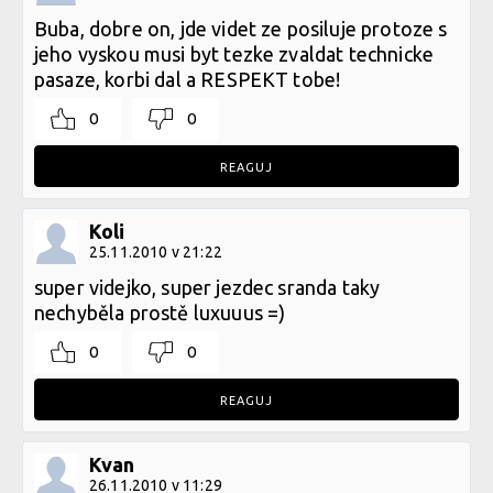
Buba, dobre on, jde videt ze posiluje protoze s
jeho vyskou musi byt tezke zvaldat technicke
pasaze, korbi dal a RESPEKT tobe!
0
0
REAGUJ
Koli
25.11.2010 v 21:22
super videjko, super jezdec sranda taky
nechyběla prostě luxuuus =)
0
0
REAGUJ
Kvan
26.11.2010 v 11:29