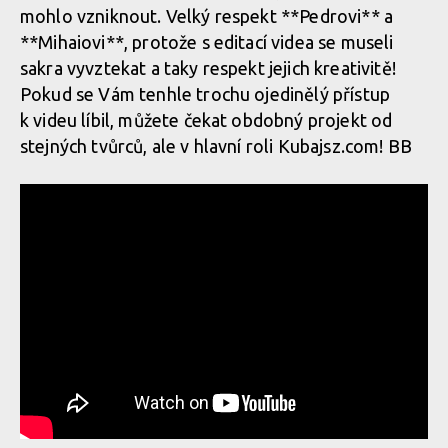
mohlo vzniknout. Velký respekt **Pedrovi** a
**Mihaiovi**, protože s editací videa se museli
sakra vyvztekat a taky respekt jejich kreativitě!
Pokud se Vám tenhle trochu ojedinělý přístup
k videu líbil, můžete čekat obdobný projekt od
stejných tvůrců, ale v hlavní roli Kubajsz.com! BB