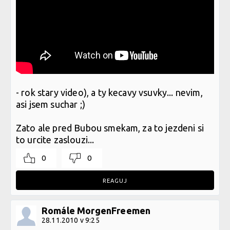
- rok stary video), a ty kecavy vsuvky... nevim,
asi jsem suchar ;)
Zato ale pred Bubou smekam, za to jezdeni si
to urcite zaslouzi...
0
0
REAGUJ
Romále MorgenFreemen
28.11.2010 v 9:25