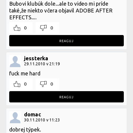
Bubovi klubúk dole...ale to video mi príde
také,že niekto včera objavil ADOBE AFTER
EFFECTS....
0
0
REAGUJ
jessterka
29.11.2010 v 21:19
fuck me hard
0
0
REAGUJ
domac
30.11.2010 v 11:23
dobrej týpek.