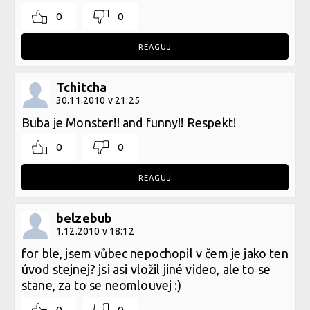
0
0
REAGUJ
Tchitcha
30.11.2010 v 21:25
Buba je Monster!! and funny!! Respekt!
0
0
REAGUJ
belzebub
1.12.2010 v 18:12
for ble, jsem vůbec nepochopil v čem je jako ten
úvod stejnej? jsi asi vložil jiné video, ale to se
stane, za to se neomlouvej :)
0
0