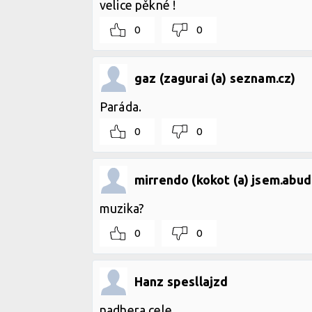
velice pěkné !
0
0
gaz (zagurai (a) seznam.cz)
Paráda.
0
0
mirrendo (kokot (a) jsem.abud
muzika?
0
0
Hanz spesllajzd
nadhera cele