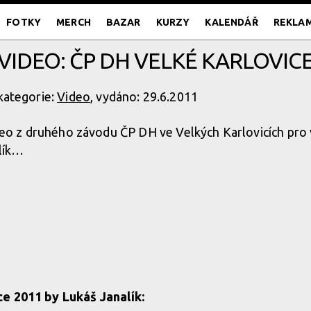
FOTKY
MERCH
BAZAR
KURZY
KALENDÁŘ
REKLA
VIDEO: ČP DH VELKÉ KARLOVIC
 kategorie:
Video
, vydáno: 29.6.2011
eo z druhého závodu ČP DH ve Velkých Karlovicích pro vá
lík…
e 2011 by Lukáš Janalík: