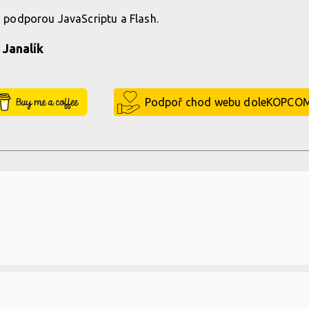
 s podporou JavaScriptu a Flash.
 Janalík
Buy Me a Coffee
Podpoř chod webu doleKOPCO