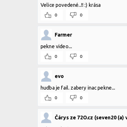
Velice povedené..!! :) krása
0
0
Farmer
pekne video...
0
0
evo
hudba je fail. zabery inac pekne...
0
0
Čárys ze 72O.cz (seven20 (a) 