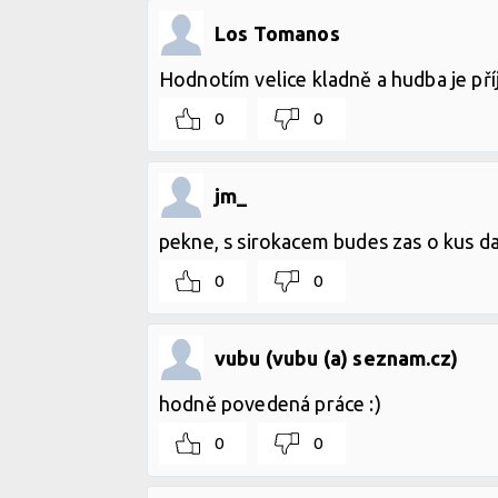
Los Tomanos
Hodnotím velice kladně a hudba je př
0
0
jm_
pekne, s sirokacem budes zas o kus dal
0
0
vubu (vubu (a) seznam.cz)
hodně povedená práce :)
0
0