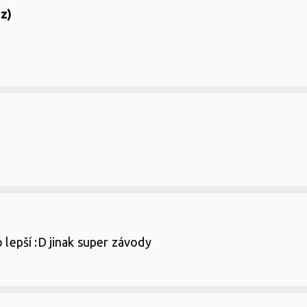
z)
o lepší :D jinak super závody