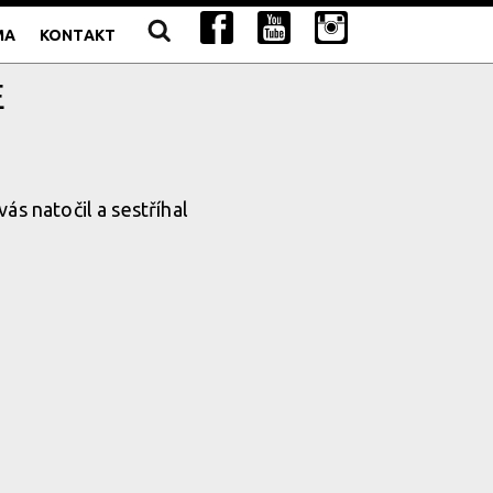
MA
KONTAKT
E
s natočil a sestříhal