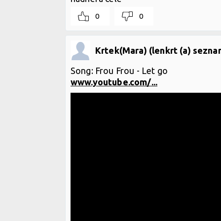
0
0
Krtek(Mara) (lenkrt (a) sezna
Song: Frou Frou - Let go
www.youtube.com/...