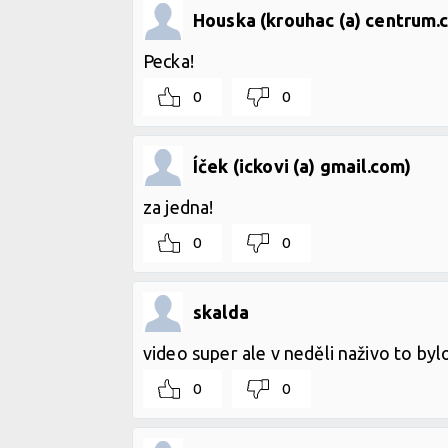
Houska (krouhac (a) centrum.c
Pecka!
0
0
Íček (ickovi (a) gmail.com)
za jedna!
0
0
skalda
video super ale v neděli naživo to byl
0
0