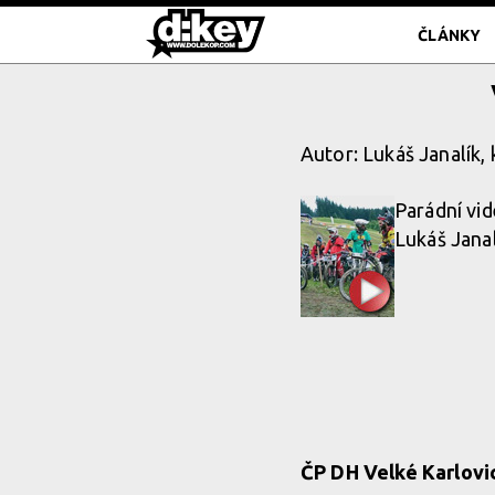
ČLÁNKY
Autor: Lukáš Janalík,
Parádní vid
Lukáš Jana
ČP DH Velké Karlovic