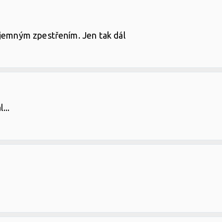
íjemným zpestřením. Jen tak dál
...