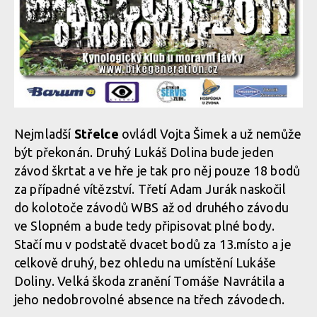
Nejmladší
Střelce
ovládl Vojta Šimek a už nemůže
být překonán. Druhý Lukáš Dolina bude jeden
závod škrtat a ve hře je tak pro něj pouze 18 bodů
za případné vítězství. Třetí Adam Jurák naskočil
do kolotoče závodů WBS až od druhého závodu
ve Slopném a bude tedy připisovat plné body.
Stačí mu v podstatě dvacet bodů za 13.místo a je
celkově druhý, bez ohledu na umístění Lukáše
Doliny. Velká škoda zranění Tomáše Navrátila a
jeho nedobrovolné absence na třech závodech.