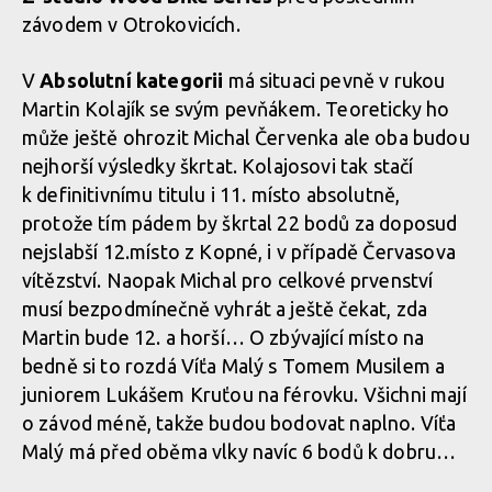
závodem v Otrokovicích.
V
Absolutní kategorii
má situaci pevně v rukou
Martin Kolajík se svým pevňákem. Teoreticky ho
může ještě ohrozit Michal Červenka ale oba budou
nejhorší výsledky škrtat. Kolajosovi tak stačí
k definitivnímu titulu i 11. místo absolutně,
protože tím pádem by škrtal 22 bodů za doposud
nejslabší 12.místo z Kopné, i v případě Červasova
vítězství. Naopak Michal pro celkové prvenství
musí bezpodmínečně vyhrát a ještě čekat, zda
Martin bude 12. a horší… O zbývající místo na
bedně si to rozdá Víťa Malý s Tomem Musilem a
juniorem Lukášem Kruťou na férovku. Všichni mají
o závod méně, takže budou bodovat naplno. Víťa
Malý má před oběma vlky navíc 6 bodů k dobru…