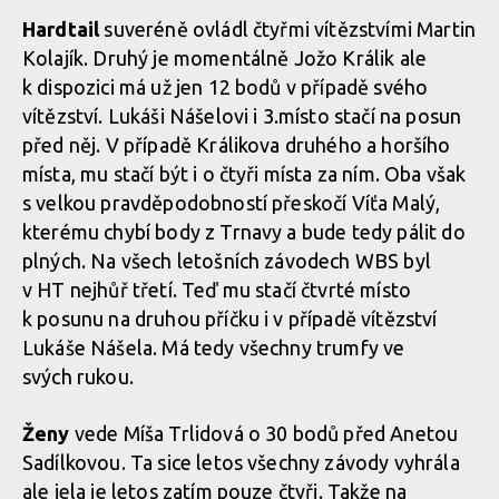
Hardtail
suveréně ovládl čtyřmi vítězstvími Martin
Kolajík. Druhý je momentálně Jožo Králik ale
k dispozici má už jen 12 bodů v případě svého
vítězství. Lukáši Nášelovi i 3.místo stačí na posun
před něj. V případě Králikova druhého a horšího
místa, mu stačí být i o čtyři místa za ním. Oba však
s velkou pravděpodobností přeskočí Víťa Malý,
kterému chybí body z Trnavy a bude tedy pálit do
plných. Na všech letošních závodech WBS byl
v HT nejhůř třetí. Teď mu stačí čtvrté místo
k posunu na druhou příčku i v případě vítězství
Lukáše Nášela. Má tedy všechny trumfy ve
svých rukou.
Ženy
vede Míša Trlidová o 30 bodů před Anetou
Sadílkovou. Ta sice letos všechny závody vyhrála
ale jela je letos zatím pouze čtyři. Takže na