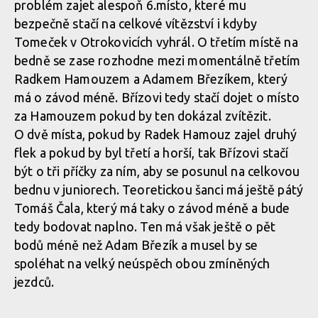
problém zajet alespoň 6.místo, které mu
bezpečně stačí na celkové vítězství i kdyby
Tomeček v Otrokovicích vyhrál. O třetím místě na
bedně se zase rozhodne mezi momentálně třetím
Radkem Hamouzem a Adamem Březíkem, který
má o závod méně. Břízovi tedy stačí dojet o místo
za Hamouzem pokud by ten dokázal zvítězit.
O dvě místa, pokud by Radek Hamouz zajel druhý
flek a pokud by byl třetí a horší, tak Břízovi stačí
být o tři příčky za ním, aby se posunul na celkovou
bednu v juniorech. Teoretickou šanci má ještě pátý
Tomáš Čala, který má taky o závod méně a bude
tedy bodovat naplno. Ten má však ještě o pět
bodů méně než Adam Březík a musel by se
spoléhat na velký neúspěch obou zmíněných
jezdců.