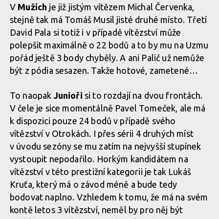
V
Mužích
je již jistým vítězem Michal Červenka,
stejně tak má Tomáš Musil jisté druhé místo. Třetí
David Pala si totiž i v případě vítězství může
polepšit maximálně o 22 bodů a to by mu na Uzmu
pořád ještě 3 body chyběly. A ani Palič už nemůže
být z pódia sesazen. Takže hotové, zametené…
To naopak
Junioři
si to rozdají na dvou frontách.
V čele je sice momentálně Pavel Tomeček, ale má
k dispozici pouze 24 bodů v případě svého
vítězství v Otrokách. I přes sérii 4 druhých míst
v úvodu sezóny se mu zatím na nejvyšší stupínek
vystoupit nepodařilo. Horkým kandidátem na
vítězství v této prestižní kategorii je tak Lukáš
Kruťa, který má o závod méně a bude tedy
bodovat naplno. Vzhledem k tomu, že má na svém
kontě letos 3 vítězství, neměl by pro něj být