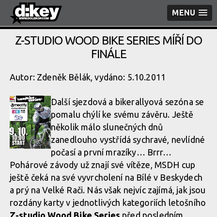
MENU
Z-STUDIO WOOD BIKE SERIES MÍŘÍ DO
FINÁLE
Autor: Zdeněk Bělák, vydáno: 5.10.2011
Další sjezdová a bikerallyová sezóna se
pomalu chýlí ke svému závěru. Ještě
několik málo slunečných dnů
zanedlouho vystřídá sychravé, nevlídné
počasí a první mrazíky… Brrr…
Pohárové závody už znají své vítěze, MSDH cup
ještě čeká na své vyvrcholení na Bílé v Beskydech
a prý na Velké Rači. Nás však nejvíc zajímá, jak jsou
rozdány karty v jednotlivých kategoriích letošního
Z-studio Wood Bike Series
před posledním