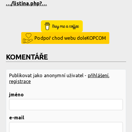
…/listina.php?…
Buy Me a Coffee
Podpoř chod webu doleKOPCOM
KOMENTÁŘE
Publikovat jako anonymní uživatel -
přihlášení
,
registrace
jméno
e-mail