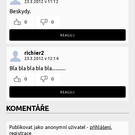
23.3.2012 v 11:12
Beskydy.
0
0
REAGUJ
richier2
23.3.2012 v 12:14
Bla bla bla bla bla...........
0
0
REAGUJ
KOMENTÁŘE
Publikovat jako anonymní uživatel -
přihlášení
,
registrace