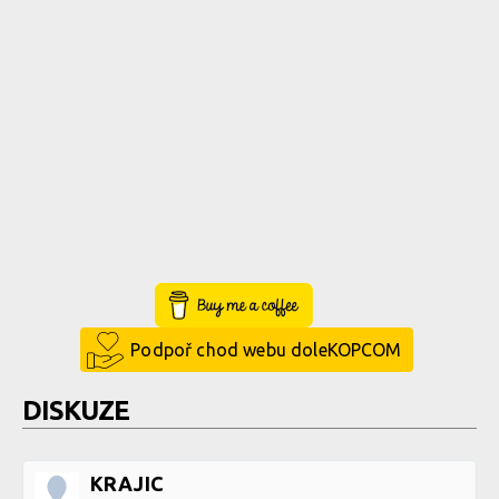
Buy Me a Coffee
Podpoř chod webu doleKOPCOM
DISKUZE
KRAJIC