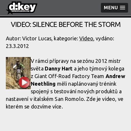
MENU
VIDEO: SILENCE BEFORE THE STORM
Autor: Victor Lucas, kategorie:
Video
, vydáno:
23.3.2012
V rámci přípravy na sezónu 2012 mistr
světa
Danny Hart
a jeho týmový kolega
z Giant Off-Road Factory Team
Andrew
Neethling
měli naplánovaný trénink
spojený s testování nových produktů a
nastavení v italském San Romolo. Zde je video, ve
kterém se dozvíme více.