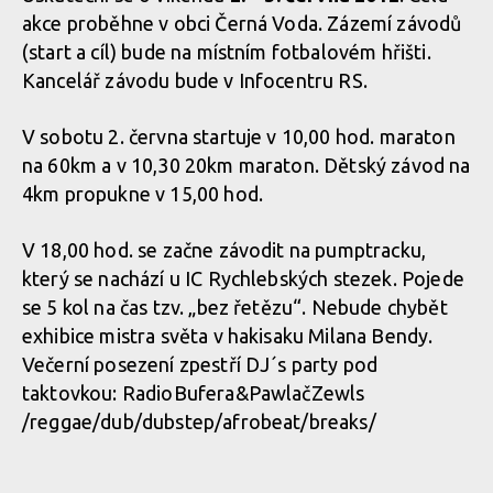
akce proběhne v obci Černá Voda. Zázemí závodů
(start a cíl) bude na místním fotbalovém hřišti.
Kancelář závodu bude v Infocentru RS.
V sobotu 2. června startuje v 10,00 hod. maraton
na 60km a v 10,30 20km maraton. Dětský závod na
4km propukne v 15,00 hod.
V 18,00 hod. se začne závodit na pumptracku,
který se nachází u IC Rychlebských stezek. Pojede
se 5 kol na čas tzv. „bez řetězu“. Nebude chybět
exhibice mistra světa v hakisaku Milana Bendy.
Večerní posezení zpestří DJ´s party pod
taktovkou: RadioBufera&Paw­lačZewls
/reggae/dub/dub­step/afrobeat/bre­aks/