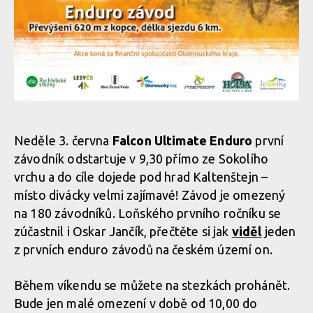
Neděle 3. června
Falcon Ultimate Enduro
první
závodník odstartuje v 9,30 přímo ze Sokolího
vrchu a do cíle dojede pod hrad Kaltenštejn –
místo divácky velmi zajímavé! Závod je omezený
na 180 závodníků. Loňského prvního ročníku se
zúčastnil i Oskar Jančík, přečtěte si jak
viděl
jeden
z prvních enduro závodů na českém území on.
Během víkendu se můžete na stezkách prohánět.
Bude jen malé omezení v době od 10,00 do