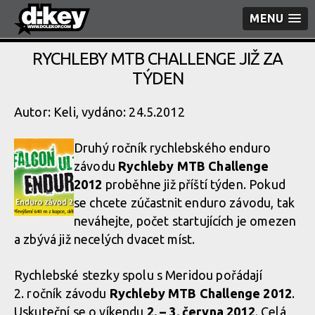
MENU
RYCHLEBY MTB CHALLENGE JIŽ ZA
TÝDEN
Autor: Keli, vydáno: 24.5.2012
Druhý ročník rychlebského enduro
závodu
Rychleby MTB Challenge
2012
proběhne již příští týden. Pokud
se chcete zúčastnit enduro závodu, tak
neváhejte, počet startujících je omezen
a zbývá již necelých dvacet míst.
Rychlebské stezky spolu s Meridou pořádají
2. ročník závodu
Rychleby MTB Challenge 2012
.
Uskuteční se o víkendu
2. – 3. června 2012
. Celá