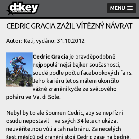
MENU
CEDRIC GRACIA ZAŽIL VÍTĚZNÝ NÁVRAT
Autor: Keli, vydáno: 31.10.2012
Cedric Gracia
je pravděpodobně
nejpopulárnější bajker současnosti,
soudě podle počtu facebookových fans.
Jeho kariéru letos málem ukončilo
vážné zranění kyčle ze světového
poháru ve Val di Sole.
Nebyl by to ale šoumen Cedric, aby se nepřízni
osudu nepostavil – ve svých 34 letech ukázal
neuvěřitelnou vůli a tah na bránu. Za necelých
šest měsíců od zranění stojí Cedric zase na bedně.