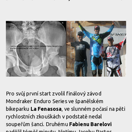
Pro svůj první start zvolil finálový závod
Mondraker Enduro Series ve španělském
bikeparku
La Fenasosa
, ve slunném počasí na pěti
rychlostních zkouškách v podstatě nedal
soupeřům šanci. Druhému
Fabienu Barelovi
nadělil téměř minutu, třetímu Jacobu Pastor