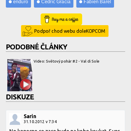
enduro
Cedric Gracia
Fabien Barel
Buy Me a Coffee
Podpoř chod webu doleKOPCOM
PODOBNÉ ČLÁNKY
Video: Světový pohár #2 - Val di Sole
DISKUZE
Sarin
31.10.2012 v 7:34