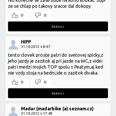
No konecne se zase bude na koho koukat. Supr
ze se chlap po takovy sracce dal dokopy
0
0
REAGUJ
HIPP
31.10.2012 v 8:47
tento clovek proste patri do svetovej spicky,z
jeho jazdy je zazitok aj pri jazde na WC,z videi
patri medzi mojich TOP spolu s Peatym,aj ked
nie vzdy stoja na bedni,ide o zazitok divaka.
0
0
REAGUJ
Madar (madarbike (a) seznam.cz)
31.10.2012 v 17:48