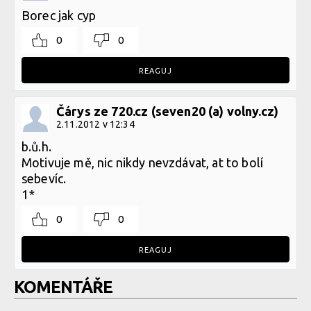
Borec jak cyp
0
0
REAGUJ
Čárys ze 720.cz (seven20 (a) volny.cz)
2.11.2012 v 12:34
b.ů.h.
Motivuje mě, nic nikdy nevzdávat, at to bolí
sebevíc.
1*
0
0
REAGUJ
KOMENTÁŘE