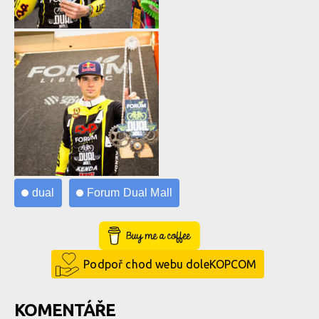
dual
Forum Dual Mall
Buy Me a Coffee
Podpoř chod webu doleKOPCOM
KOMENTÁŘE