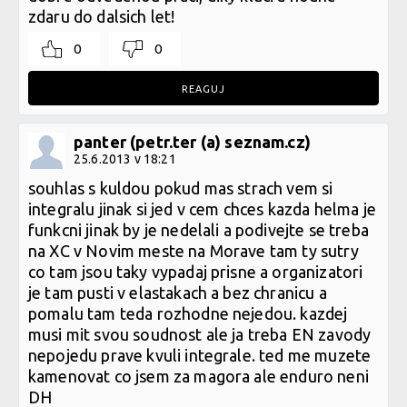
zdaru do dalsich let!
0
0
REAGUJ
panter (petr.ter (a) seznam.cz)
25.6.2013 v 18:21
souhlas s kuldou pokud mas strach vem si
integralu jinak si jed v cem chces kazda helma je
funkcni jinak by je nedelali a podivejte se treba
na XC v Novim meste na Morave tam ty sutry
co tam jsou taky vypadaj prisne a organizatori
je tam pusti v elastakach a bez chranicu a
pomalu tam teda rozhodne nejedou. kazdej
musi mit svou soudnost ale ja treba EN zavody
nepojedu prave kvuli integrale. ted me muzete
kamenovat co jsem za magora ale enduro neni
DH