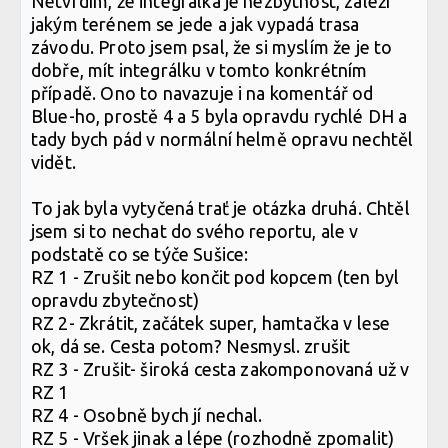
Netvrdím, že integrálka je nezbytnost, záleží
jakým terénem se jede a jak vypadá trasa
závodu. Proto jsem psal, že si myslím že je to
dobře, mít integrálku v tomto konkrétním
případě. Ono to navazuje i na komentář od
Blue-ho, prostě 4 a 5 byla opravdu rychlé DH a
tady bych pád v normální helmě opravu nechtěl
vidět.
To jak byla vytyčená trať je otázka druhá. Chtěl
jsem si to nechat do svého reportu, ale v
podstatě co se týče Sušice:
RZ 1 - Zrušit nebo končit pod kopcem (ten byl
opravdu zbytečnost)
RZ 2- Zkrátit, začátek super, hamtačka v lese
ok, dá se. Cesta potom? Nesmysl. zrušit
RZ 3 - Zrušit- široká cesta zakomponovaná už v
RZ 1
RZ 4 - Osobně bych jí nechal.
RZ 5 - Vršek jinak a lépe (rozhodně zpomalit)