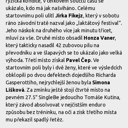
fyzická kondice, v celkovém součtu časů se
ukázalo, kdo má jak našviháno. Celému
startovnímu poli ulítl
Jirka Fikejz
, který v sobotu
ráno závodní tratě nazval jako „laktátový festival“.
Jeho náskok na druhého více jak minutu třicet,
mluví za vše. Druhé místo obsadil
Honza Vaner
,
který takticky nasadil 42 zubovou pilu na
převodníku a ve šlapavých se to ukázalo jako velká
výhoda. Třetí místo získal
Pavel Čep
. Ve
startovním poli byly i dvě ženy, které ve výsledcích
obklopili po dvou defektech dojedšího Richarda
Gasperottiho, nejrychlejší ženou byla
Simona
Lišková
. Za zmínku ještě stojí čtvrté místo na
pevném 27.5" SingleBe jedoucího Tomáše Kutina,
který závod absolvovat v nejčistším enduro
způsobu bez tréninku, na oči a zisk třetího místa
mu překazil spadlý řetěz.