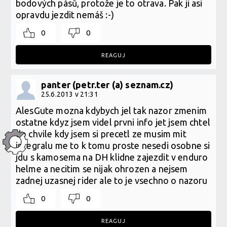
bodových pásů, protože je to otrava. Pak ji asi
opravdu jezdit nemáš :-)
0
0
REAGUJ
panter (petr.ter (a) seznam.cz)
25.6.2013 v 21:31
AlesGute mozna kdybych jel tak nazor zmenim
ostatne kdyz jsem videl prvni info jet jsem chtel
do chvile kdy jsem si precetl ze musim mit
integralu me to k tomu proste nesedi osobne si
jdu s kamosema na DH klidne zajezdit v enduro
helme a necitim se nijak ohrozen a nejsem
zadnej uzasnej rider ale to je vsechno o nazoru
0
0
REAGUJ