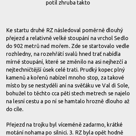
potil zhruba takto
Ke startu druhé RZ následoval poměrně dlouhý
přejezd a relativně velké stoupání na vrchol Sedlo
do 902 metrů nad mořem. Zde se startovalo vedle
rozhledny, na rozehřátí svalů hned trať nabídla
mírné stoupání, které se změnilo na asi nejhezčí a
nejtechničtější úsek celé trati. Prudký kopec plný
kamenů a kořenů nabízel mnoho stop, za takové
místo by se nestyděli ani na svěťáku ve Val di Sole,
bohužel to těchto cca pěti stech metrech se najelo
na lesní cestu a po ní se hamtalo hrozně dlouho až
do cíle.
Přejezd na trojku byl víceméně zadarmo, krátké
motání nohama po silnici. 3. RZ byla opět hodně