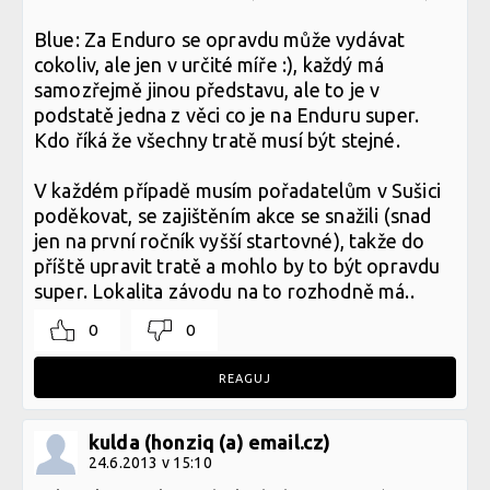
Blue: Za Enduro se opravdu může vydávat
cokoliv, ale jen v určité míře :), každý má
samozřejmě jinou představu, ale to je v
podstatě jedna z věci co je na Enduru super.
Kdo říká že všechny tratě musí být stejné.
V každém případě musím pořadatelům v Sušici
poděkovat, se zajištěním akce se snažili (snad
jen na první ročník vyšší startovné), takže do
příště upravit tratě a mohlo by to být opravdu
super. Lokalita závodu na to rozhodně má..
0
0
REAGUJ
kulda (honziq (a) email.cz)
24.6.2013 v 15:10