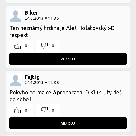
Biker
24.6.2013 v 11:35
Ten neznámý hrdina je Aleš Holakovský :-D
respekt !
0
0
REAGUJ
Fajtig
24.6.2013 v 12:35
Pokyho helma celá prochcaná :D Kluku, ty deš
do sebe !
0
0
REAGUJ