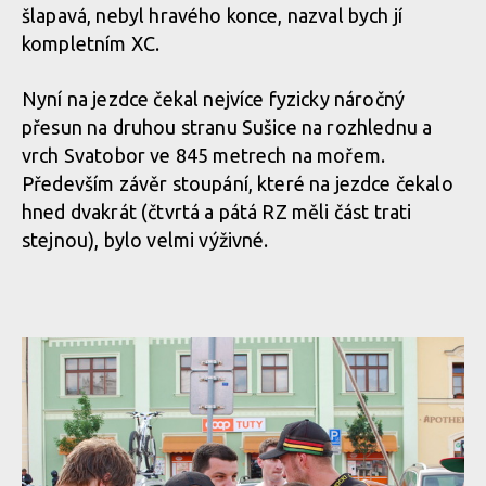
šlapavá, nebyl hravého konce, nazval bych jí
kompletním XC.
Nyní na jezdce čekal nejvíce fyzicky náročný
přesun na druhou stranu Sušice na rozhlednu a
vrch Svatobor ve 845 metrech na mořem.
Především závěr stoupání, které na jezdce čekalo
hned dvakrát (čtvrtá a pátá RZ měli část trati
stejnou), bylo velmi výživné.