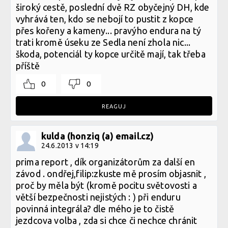
široký cestě, poslední dvě RZ obyčejný DH, kde
vyhrává ten, kdo se nebojí to pustit z kopce
přes kořeny a kameny... pravýho endura na tý
trati kromě úseku ze Sedla není zhola nic...
škoda, potenciál ty kopce určitě mají, tak třeba
příště
0
0
REAGUJ
kulda (honziq (a) email.cz)
24.6.2013 v 14:19
prima report , dík organizátorům za další en
závod . ondřej,filip:zkuste mě prosím objasnit ,
proč by měla být (kromě pocitu světovosti a
větší bezpečnosti nejistých : ) při enduru
povinná integrála? dle mého je to čistě
jezdcova volba , zda si chce či nechce chránit