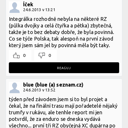
Íček
24.6.2013 v 13:21
Integrálka rozhodně nebyla na některé RZ
(půlka dvojky a celá čtyřka a pětka) zbytečná,
takže je to bez debaty dobře, že byla povinná.
Co se týče Polska, tak alespoň na první závod
který jsem sám jel by povinná měla být taky.
0
0
REAGUJ
blue (blue (a) seznam.cz)
24.6.2013 v 13:52
týden před závodem jsem si to byl projet a
čekal, že na finální trasu mají pořadetelé nějaký
trumfy v rukávu, ale tenhle report mi jen
potvrdil, že za enduro se dneska vydává
všechno... první tři RZ obyčejná XC dupárna po