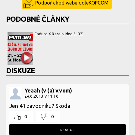
Podpoř chod webu doleKOPCOM
PODOBNÉ ČLÁNKY
Enduro X Race: video 5. RZ
DISKUZE
Yeaah (v (a) v.vom)
24.6.2013 v 11:16
Jen 41 zavodniku? Skoda
0
0
REAGUJ