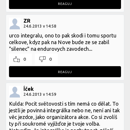
REAGUJ
ZR
24.6.2013 v 14:58
urco integralu, ono to pak skodi i tomu sportu
celkove, kdyz pak na Nove bude ze se zabil
"silenec" na endurovych zavodech...
0
0
REAGUJ
Íček
24.6.2013 v 14:59
Kulda: Pocit světovosti s tím nemá co dělat. To
jestli je povinná integrálka nebo ne, není ani tak
věc jezdce, jako organizátora akce. Co si zvolíš
ty při soukromé vyjížďce je tvoje volba.