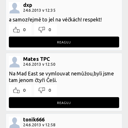
dxp
24.6.2013 v 12:35
a samozřejmě to jel na véčkách! respekt!
0
0
REAGUJ
Mates TPC
24.6.2013 v 12:50
Na Mad East se vymlouvat nemůžou,byli jsme
tam jenom čtyři Češi.
0
0
REAGUJ
tonik666
24.6.2013 v 12:58