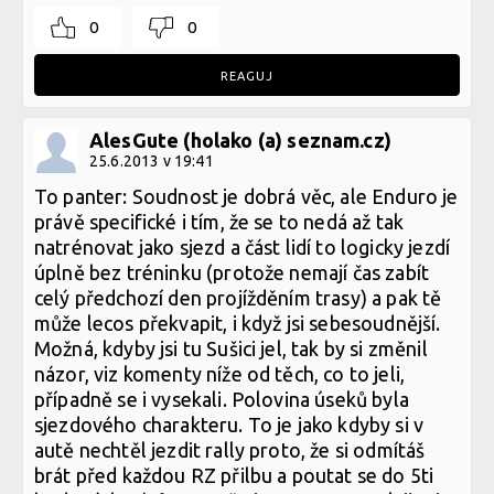
0
0
REAGUJ
AlesGute (holako (a) seznam.cz)
25.6.2013 v 19:41
To panter: Soudnost je dobrá věc, ale Enduro je
právě specifické i tím, že se to nedá až tak
natrénovat jako sjezd a část lidí to logicky jezdí
úplně bez tréninku (protože nemají čas zabít
celý předchozí den projížděním trasy) a pak tě
může lecos překvapit, i když jsi sebesoudnější.
Možná, kdyby jsi tu Sušici jel, tak by si změnil
názor, viz komenty níže od těch, co to jeli,
případně se i vysekali. Polovina úseků byla
sjezdového charakteru. To je jako kdyby si v
autě nechtěl jezdit rally proto, že si odmítáš
brát před každou RZ přilbu a poutat se do 5ti