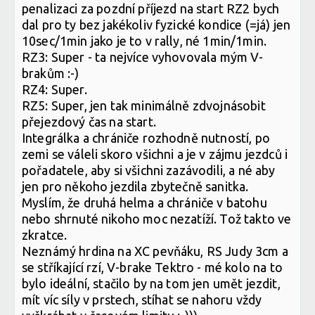
penalizaci za pozdní příjezd na start RZ2 bych
dal pro ty bez jakékoliv fyzické kondice (=já) jen
10sec/1min jako je to v rally, né 1min/1min.
RZ3: Super - ta nejvíce vyhovovala mým V-
brakům :-)
RZ4: Super.
RZ5: Super, jen tak minimálně zdvojnásobit
přejezdový čas na start.
Integrálka a chrániče rozhodně nutností, po
zemi se váleli skoro všichni a je v zájmu jezdců i
pořadatele, aby si všichni zazávodili, a né aby
jen pro někoho jezdila zbytečně sanitka.
Myslím, že druhá helma a chrániče v batohu
nebo shrnuté nikoho moc nezatíží. Tož takto ve
zkratce.
Neznámý hrdina na XC pevňáku, RS Judy 3cm a
se stříkající rzí, V-brake Tektro - mé kolo na to
bylo ideální, stačilo by na tom jen umět jezdit,
mít víc síly v prstech, stíhat se nahoru vždy