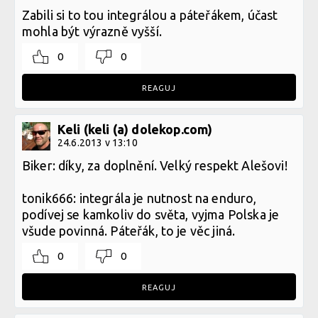
Zabili si to tou integrálou a páteřákem, účast
mohla být výrazně vyšší.
0
0
REAGUJ
Keli (keli (a) dolekop.com)
24.6.2013 v 13:10
Biker: díky, za doplnění. Velký respekt Alešovi!
tonik666: integrála je nutnost na enduro,
podívej se kamkoliv do světa, vyjma Polska je
všude povinná. Páteřák, to je věc jiná.
0
0
REAGUJ