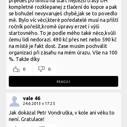
přijedeš po limitu na start nejtěžší trasy DH
kompletně rozklepanej z tlačení do kopce a pak
se bohužel nevyvaruješ chybě,jak se to povedlo
mě. Bylo víc věcí,které poředatelé musí na příští
ročník pořešit,kromě úpravy erzet i výši
startovného. To je podle mého také něco,kvůli
čemu lidi nedorazí. 490 kč přes net nebo 590 kč
na místě je fakt dost. Zase musim pochválit
organizaci při zásahu na mém úrazu. Vše na 100
%. Takže díky
0
0
REAGUJ
vale 46
24.6.2013 v 17:25
Jak dokázal Petr Vondruška, v kole ani věku to
není. Gratulace!