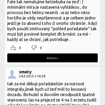
f:ale tak nemalujme belzebuba na zeď : )
minimální míra je nastavená vyhláškou , do
provozu bez helmy nesmíš . uraz nebo něco
horšího je vždy nepříjemnost a je celkem jedno
jestli je to absencí toho či onoho chrániče . když
bych použil zmiňovaný "pohled pořadatele" tak
musí být povinné komplet dh brnění. za mě -
každý ať se chrání , jak potřebuje .
0
0
REAGUJ
smety
24.6.2013 v 16:38
tak za mě děkuji pořadatelům za nutnost
integrály,jinak bych už teď měl to kousavý
dozadu. Bohužel si dovolím neodpustit špatně
stanovený čas na přejezd ze 4 na 5 erzetu,tudíž