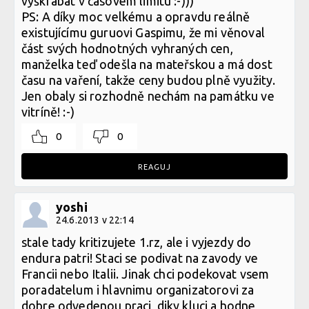
vyškrábat v časovém limitu :-)))
PS: A díky moc velkému a opravdu reálně
existujícímu guruovi Gaspimu, že mi věnoval
část svých hodnotných vyhraných cen,
manželka teď odešla na mateřskou a má dost
času na vaření, takže ceny budou plně využity.
Jen obaly si rozhodně nechám na památku ve
vitríně! :-)
0
0
REAGUJ
yoshi
24.6.2013 v 22:14
stale tady kritizujete 1.rz, ale i vyjezdy do
endura patri! Staci se podivat na zavody ve
Francii nebo Italii. Jinak chci podekovat vsem
poradatelum i hlavnimu organizatorovi za
dobre odvedenou praci, diky kluci a hodne