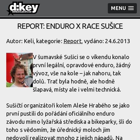
MENU
REPORT: ENDURO X RACE SUŠICE
Autor: Keli, kategorie:
Report
, vydáno: 24.6.2013
V šumavské Sušici se o víkendu konalo
první legální, opravdové enduro, žádný
vývoz, vše na kole – jak nahoru, tak
dolů. Trať byla hodně, ale hodně
šlapavá, místy ale i velmi technická.
Sušičtí organizátoři kolem Aleše Hrabého se jako
první pustili do pořádání oficiálního enduro
závodu mimo lyžařská střediska a bikeparky, šli do
toho s vědomím, že úřednický moloch jim
nedovolí realizovat mnoho z jejich nápadů. Na