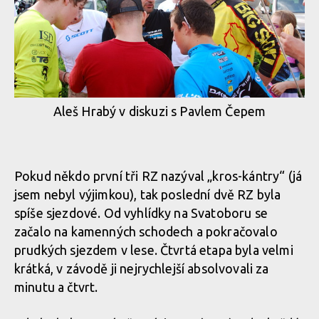
Aleš Hrabý v diskuzi s Pavlem Čepem
Pokud někdo první tři RZ nazýval „kros-kántry“ (já
jsem nebyl výjimkou), tak poslední dvě RZ byla
spíše sjezdové. Od vyhlídky na Svatoboru se
začalo na kamenných schodech a pokračovalo
prudkých sjezdem v lese. Čtvrtá etapa byla velmi
krátká, v závodě ji nejrychlejší absolvovali za
minutu a čtvrt.