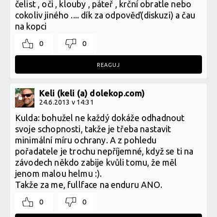
čelist , oči , klouby , páteř , krční obratle nebo
cokoliv jiného .... dík za odpověď(diskuzi) a čau
na kopci
0
0
REAGUJ
Keli (keli (a) dolekop.com)
24.6.2013 v 14:31
Kulda: bohužel ne každý dokáže odhadnout
svoje schopnosti, takže je třeba nastavit
minimální míru ochrany. A z pohledu
pořadatele je trochu nepříjemné, když se ti na
závodech někdo zabije kvůli tomu, že měl
jenom malou helmu :).
Takže za me, fullface na enduru ANO.
0
0