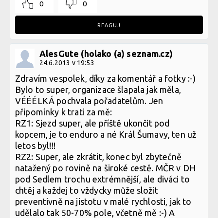
0
0
REAGUJ
AlesGute (holako (a) seznam.cz)
24.6.2013 v 19:53
Zdravím vespolek, díky za komentář a fotky :-)
Bylo to super, organizace šlapala jak měla,
VÉÉÉLKÁ pochvala pořadatelům. Jen
připomínky k trati za mě:
RZ1: Sjezd super, ale příště ukončit pod
kopcem, je to enduro a né Král Šumavy, ten už
letos byl!!!
RZ2: Super, ale zkrátit, konec byl zbytečně
natažený po rovině na široké cestě. MČR v DH
pod Sedlem trochu extrémnější, ale diváci to
chtěj a každej to vždycky může složit
preventivně na jistotu v malé rychlosti, jak to
udělalo tak 50-70% pole, včetně mě :-) A