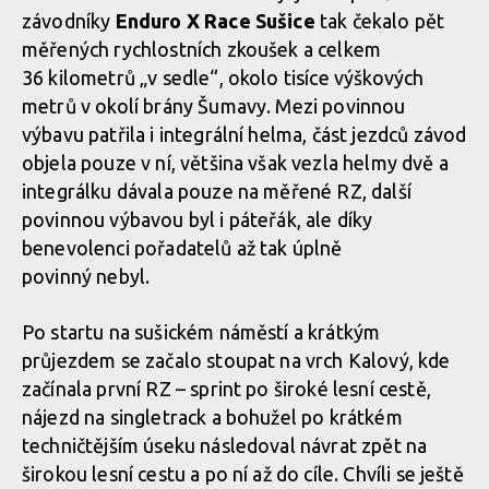
závodníky
Enduro X Race Sušice
tak čekalo pět
měřených rychlostních zkoušek a celkem
36 kilometrů „v sedle“, okolo tisíce výškových
metrů v okolí brány Šumavy. Mezi povinnou
výbavu patřila i integrální helma, část jezdců závod
objela pouze v ní, většina však vezla helmy dvě a
integrálku dávala pouze na měřené RZ, další
povinnou výbavou byl i páteřák, ale díky
benevolenci pořadatelů až tak úplně
povinný nebyl.
Po startu na sušickém náměstí a krátkým
průjezdem se začalo stoupat na vrch Kalový, kde
začínala první RZ – sprint po široké lesní cestě,
nájezd na singletrack a bohužel po krátkém
techničtějším úseku následoval návrat zpět na
širokou lesní cestu a po ní až do cíle. Chvíli se ještě