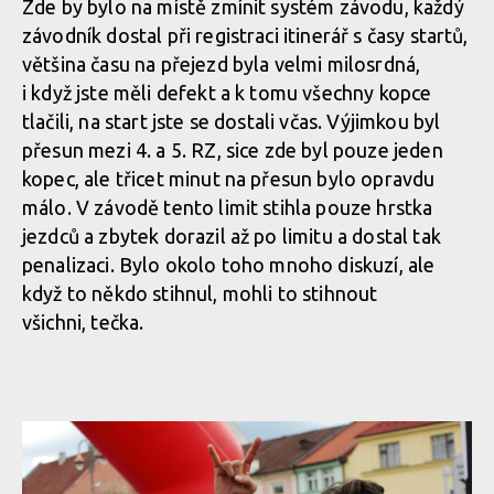
Zde by bylo na místě zmínit systém závodu, každý
závodník dostal při registraci itinerář s časy startů,
většina času na přejezd byla velmi milosrdná,
i když jste měli defekt a k tomu všechny kopce
tlačili, na start jste se dostali včas. Výjimkou byl
přesun mezi 4. a 5. RZ, sice zde byl pouze jeden
kopec, ale třicet minut na přesun bylo opravdu
málo. V závodě tento limit stihla pouze hrstka
jezdců a zbytek dorazil až po limitu a dostal tak
penalizaci. Bylo okolo toho mnoho diskuzí, ale
když to někdo stihnul, mohli to stihnout
všichni, tečka.