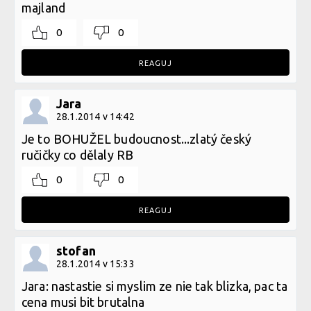
majland
0
0
REAGUJ
Jara
28.1.2014 v 14:42
Je to BOHUŽEL budoucnost...zlatý český
ručičky co dělaly RB
0
0
REAGUJ
stofan
28.1.2014 v 15:33
Jara: nastastie si myslim ze nie tak blizka, pac ta
cena musi bit brutalna