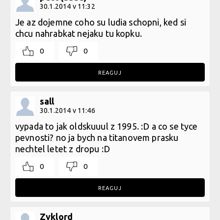
30.1.2014 v 11:32
Je az dojemne coho su ludia schopni, ked si
chcu nahrabkat nejaku tu kopku.
0
0
REAGUJ
sall
30.1.2014 v 11:46
vypada to jak oldskuuul z 1995. :D a co se tyce
pevnosti? no ja bych na titanovem prasku
nechtel letet z dropu :D
0
0
REAGUJ
Zyklord