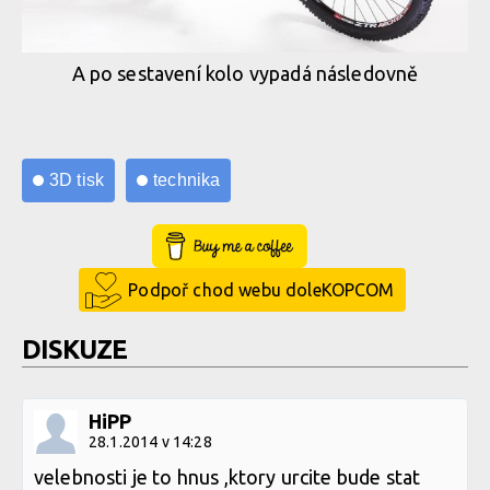
A po sestavení kolo vypadá následovně
3D tisk
technika
Buy Me a Coffee
Podpoř chod webu doleKOPCOM
DISKUZE
HiPP
28.1.2014 v 14:28
velebnosti je to hnus ,ktory urcite bude stat