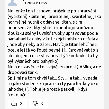
30.1.2014 v 14:59
No jenže ten titanovej prášek je po zpracvání
(vytištění) klaitelnej, brusitelnej, svařitelnej jako
normálně hutně dodávanej titan, s tim
bonusem že díky týhle technologii si můžou
tloušťku stěny i uvnitř trubky upravovat podle
namáhání tak aby v kritickejch místech držela a
jinde aby nebyla zátěž. Navíc je titan lehčí než
ocel a ještě vo foust pevnější... (srovnávat to s
alumínijem co se vlastností týče nebudu, to by
byl výsměch pro bahýnko)
No a na závěr je to stejně jen prostý AMko, a né
dropovací tank.
Spíš mi na tom chybí lak... Styl... a tak... vypadá
to jako studentská práce a i ty jsou lec kdy oku
lahodnější. Tohle je prostě paskvil, i když
"revoluční"
0
0