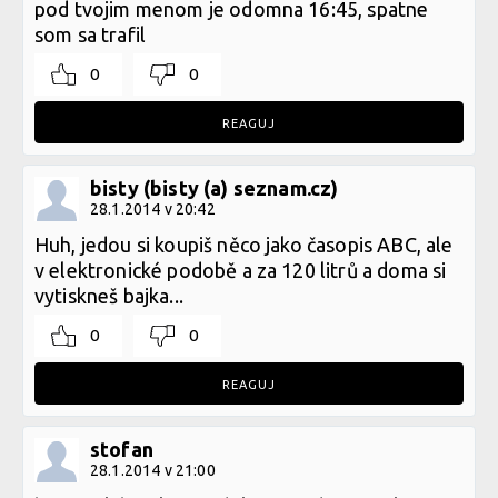
pod tvojim menom je odomna 16:45, spatne
som sa trafil
0
0
REAGUJ
bisty (bisty (a) seznam.cz)
28.1.2014 v 20:42
Huh, jedou si koupiš něco jako časopis ABC, ale
v elektronické podobě a za 120 litrů a doma si
vytiskneš bajka...
0
0
REAGUJ
stofan
28.1.2014 v 21:00