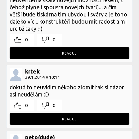
neuvěřitelná škála novejch možností řešení, z
čehož plyne i spousta novejch tvarů... a čim
větší bude tiskárna tim ubydou i sváry a je toho
daleko víc... konstruktéři budou mit radost a mi
určitě taky :-)
0
0
REAGUJ
krtek
29.1.2014 v 10:11
dokud to neuvidim někoho zlomit tak si názor
asi neudělám :D
0
0
REAGUJ
peto(dude)