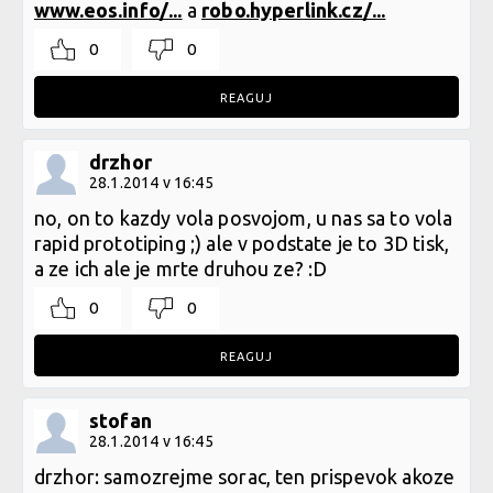
www.eos.info/...
a
robo.hyperlink.cz/...
0
0
REAGUJ
drzhor
28.1.2014 v 16:45
no, on to kazdy vola posvojom, u nas sa to vola
rapid prototiping ;) ale v podstate je to 3D tisk,
a ze ich ale je mrte druhou ze? :D
0
0
REAGUJ
stofan
28.1.2014 v 16:45
drzhor: samozrejme sorac, ten prispevok akoze