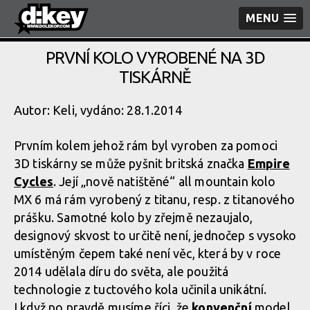
MENU
PRVNÍ KOLO VYROBENÉ NA 3D
TISKÁRNĚ
Autor: Keli, vydáno: 28.1.2014
Prvním kolem jehož rám byl vyroben za pomoci
3D tiskárny se může pyšnit britská značka
Empire
Cycles
. Její „nově natištěné“ all mountain kolo
MX 6 má rám vyrobený z titanu, resp. z titanového
prášku. Samotné kolo by zřejmě nezaujalo,
designový skvost to určitě není, jednočep s vysoko
umístěným čepem také není věc, která by v roce
2014 udělala díru do světa, ale použitá
technologie z tuctového kola učinila unikátní.
I když po pravdě musíme říci, že
konvenční
model