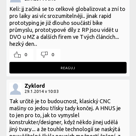
Keli: jj začíná se to celkově globalizovat a zní to
pro laiky asi víc srozumitelněji.. jinak rapid
prototyping je již dlouho součástí bike
průmyslu, prototypové díly z RP jsou vidět u
DVO u MZ a dalších firem ve Tvých článcích...
hezký den..
0
0
REAGUJ
Zyklord
29.1.2014 v 10:03
Tak určitě je to budoucnost, klasický CNC
mašiny co jedou třísky tady končej. A HNUS je
to jen pro to, jak to vymyslel
konstrukter/designer, když někdo jinej udělá
jiný tvary... a že touhle technologií se naskýtá