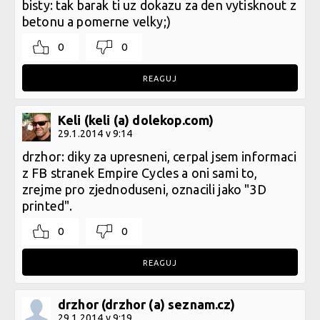
bisty: tak barak ti uz dokazu za den vytisknout z
betonu a pomerne velky;)
0
0
REAGUJ
Keli (keli (a) dolekop.com)
29.1.2014 v 9:14
drzhor: diky za upresneni, cerpal jsem informaci
z FB stranek Empire Cycles a oni sami to,
zrejme pro zjednoduseni, oznacili jako "3D
printed".
0
0
REAGUJ
drzhor (drzhor (a) seznam.cz)
29.1.2014 v 9:19