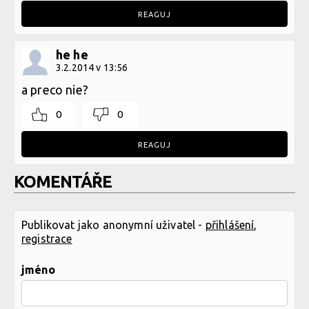
REAGUJ
he he
3.2.2014 v 13:56
a preco nie?
0
0
REAGUJ
KOMENTÁŘE
Publikovat jako anonymní uživatel -
přihlášení
,
registrace
jméno