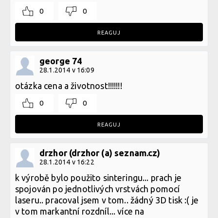
0
0
REAGUJ
george 74
28.1.2014 v 16:09
otázka cena a životnost!!!!!!!
0
0
REAGUJ
drzhor (drzhor (a) seznam.cz)
28.1.2014 v 16:22
k výrobě bylo použito sinteringu... prach je
spojován po jednotlivých vrstvách pomocí
laseru.. pracoval jsem v tom.. žádný 3D tisk :( je
v tom markantní rozdníl... více na