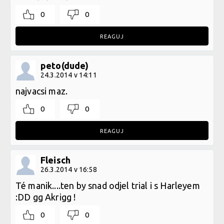
0
0
REAGUJ
peto(dude)
24.3.2014 v 14:11
najvacsi maz.
0
0
REAGUJ
Fleisch
26.3.2014 v 16:58
Té manik....ten by snad odjel trial i s Harleyem
:DD gg Akrigg !
0
0