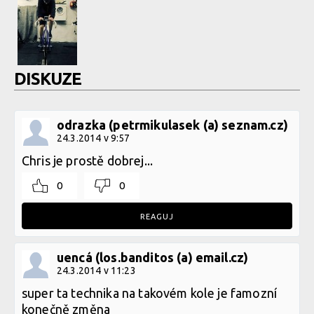
DISKUZE
odrazka (petrmikulasek (a) seznam.cz)
24.3.2014 v 9:57
Chris je prostě dobrej...
0
0
REAGUJ
uencá (los.banditos (a) email.cz)
24.3.2014 v 11:23
super ta technika na takovém kole je famozní
konečně změna