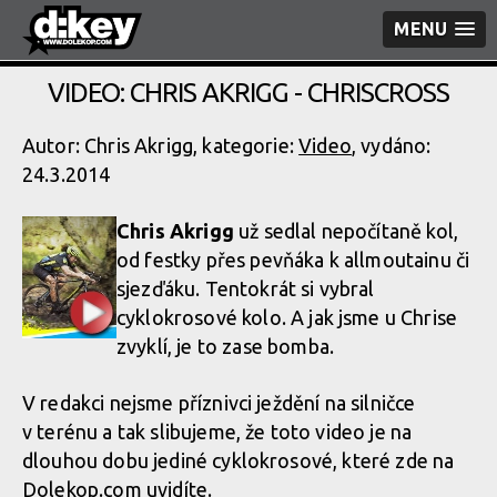
MENU
VIDEO: CHRIS AKRIGG - CHRISCROSS
Autor: Chris Akrigg, kategorie:
Video
, vydáno:
24.3.2014
Chris Akrigg
už sedlal nepočítaně kol,
od festky přes pevňáka k allmoutainu či
sjezďáku. Tentokrát si vybral
cyklokrosové kolo. A jak jsme u Chrise
zvyklí, je to zase bomba.
V redakci nejsme příznivci ježdění na silničce
v terénu a tak slibujeme, že toto video je na
dlouhou dobu jediné cyklokrosové, které zde na
Dolekop.com uvidíte.