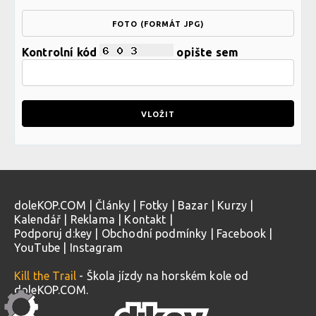
FOTO (FORMÁT JPG)
Kontrolní kód
opište sem
doleKOP.COM
|
Články
|
Fotky
|
Bazar
|
Kurzy
|
Kalendář
|
Reklama
|
Kontakt
|
Podporuj d:key
|
Obchodní podmínky
|
Facebook
|
YouTube
|
Instagram
Kill the Trail
- Škola jízdy na horském kole od
doleKOP.COM.