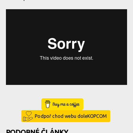
Buy Me a Coffee
Podpoř chod webu doleKOPCOM
PODOBNÉ ČLÁNKY