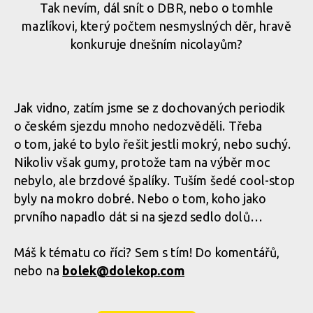
Tak nevím, dál snít o DBR, nebo o tomhle
mazlíkovi, který počtem nesmyslných děr, hravě
konkuruje dnešním nicolayům?
Jak vidno, zatím jsme se z dochovaných periodik
o českém sjezdu mnoho nedozvěděli. Třeba
o tom, jaké to bylo řešit jestli mokrý, nebo suchý.
Nikoliv však gumy, protože tam na výběr moc
nebylo, ale brzdové špalíky. Tuším šedé cool-stop
byly na mokro dobré. Nebo o tom, koho jako
prvního napadlo dát si na sjezd sedlo dolů…
Máš k tématu co říci? Sem s tím! Do komentářů,
nebo na
bolek@
dolekop.com