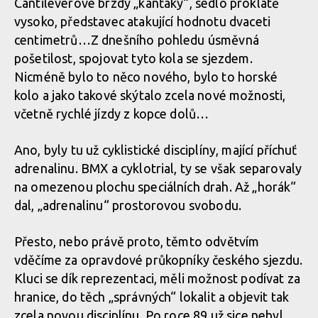
Cantileverové brzdy „kanťáky“, sedlo proklatě
vysoko, představec atakující hodnotu dvaceti
centimetrů…Z dneš­ního pohledu úsměvná
pošetilost, spojovat tyto kola se sjezdem.
Nicméně bylo to něco nového, bylo to horské
kolo a jako takové skýtalo zcela nové možnosti,
včetně rychlé jízdy z kopce dolů…
Ano, byly tu už cyklistické disciplíny, mající příchuť
adrenalinu. BMX a cyklotrial, ty se však separovaly
na omezenou plochu speciálních drah. Až „horák“
dal, „adrenalinu“ prostorovou svobodu.
Přesto, nebo právě proto, těmto odvětvím
vděčíme za opravdové průkopníky českého sjezdu.
Kluci se dík reprezentaci, měli možnost podívat za
hranice, do těch „správných“ lokalit a objevit tak
zcela novou disciplínu. Po roce 89 už sice nebyl