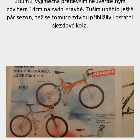
útlumu, výjimečná především neuvěřitelným
zdvihem 14cm na zadní stavbě. Tuším uběhlo ještě
pár sezon, než se tomuto zdvihu přiblížily i ostatní
sjezdové kola.