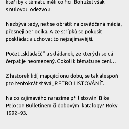
kteří by k tématu měli co říci. Bohužel však
s nulovou odezvou.
Nezbývá tedy, než se obrátit na osvědčená média,
přesněji periodika. A ze střípků se pokusit
poskládat a uchovat to nejzajímavější.
Počet „skládačů“ a skládanek, ze kterých se dá
čerpat je neomezený. Cokoli k tématu se cení…
Z historek lidí, mapující onu dobu, se tak alespoň
pro tentokrát stává „RETRO LISTOVÁNÍ“.
Na co zajímavého narazíme při listování Bike
Peloton Bulletinem či dobovými katalogy? Roky
1992–93.