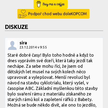
Buy Me a Coffee
Podpoř chod webu doleKOPCOM
DISKUZE
síra
23.12.2014 v 9:55
Staré dobré časy! Bylo toho hodně a když to
dnes vyprávím své dceři, která taky jezdí tak
nechápe. Za sebe mohu říci, že jsem od
dětských let musel na svých kolech něco
upravovat a vylepšovat. Menší revolucí byl
návod na stavbu cyklotrialu, který vyšel, v
časopise ABC. Základní myšlenkou této stavby
bylo svaření rámu z materiálu získaného ze
starých rámů kol a zapletení ráfků z Babety.
Možná se bude někdo divit, ale ono to jezdilo,