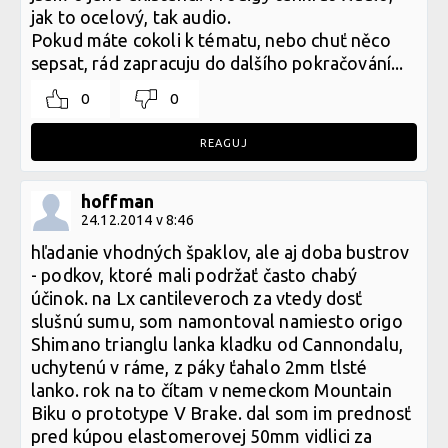
jak to ocelový, tak audio.
Pokud máte cokoli k tématu, nebo chuť něco
sepsat, rád zapracuju do dalšího pokračování...
0
0
REAGUJ
hoffman
24.12.2014 v 8:46
hľadanie vhodných špaklov, ale aj doba bustrov
- podkov, ktoré mali podržať často chabý
účinok. na Lx cantileveroch za vtedy dosť
slušnú sumu, som namontoval namiesto origo
Shimano trianglu lanka kladku od Cannondalu,
uchytenú v ráme, z páky ťahalo 2mm tlsté
lanko. rok na to čítam v nemeckom Mountain
Biku o prototype V Brake. dal som im prednosť
pred kúpou elastomerovej 50mm vidlici za