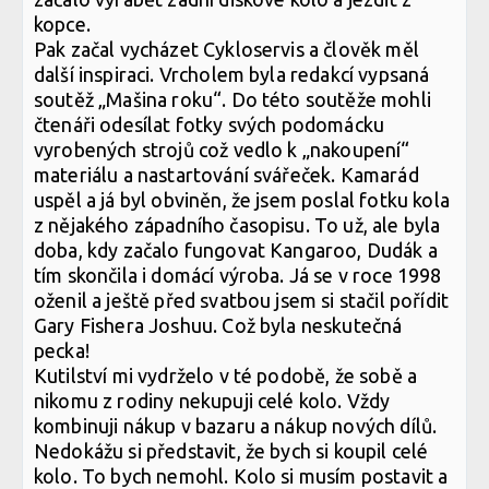
kopce.
Pak začal vycházet Cykloservis a člověk měl
další inspiraci. Vrcholem byla redakcí vypsaná
soutěž „Mašina roku“. Do této soutěže mohli
čtenáři odesílat fotky svých podomácku
vyrobených strojů což vedlo k „nakoupení“
materiálu a nastartování svářeček. Kamarád
uspěl a já byl obviněn, že jsem poslal fotku kola
z nějakého západního časopisu. To už, ale byla
doba, kdy začalo fungovat Kangaroo, Dudák a
tím skončila i domácí výroba. Já se v roce 1998
oženil a ještě před svatbou jsem si stačil pořídit
Gary Fishera Joshuu. Což byla neskutečná
pecka!
Kutilství mi vydrželo v té podobě, že sobě a
nikomu z rodiny nekupuji celé kolo. Vždy
kombinuji nákup v bazaru a nákup nových dílů.
Nedokážu si představit, že bych si koupil celé
kolo. To bych nemohl. Kolo si musím postavit a