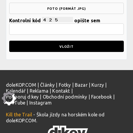
FOTO (FORMÁT JPG)
Kontrolní kód
opište sem
doleKOP.COM
|
Články
|
Fotky
|
Bazar
|
Kurzy
|
Kalendář
|
Reklama
|
Kontakt
|
Podporuj d:key
|
Obchodní podmínky
|
Facebook
|
YouTube
|
Instagram
Kill the Trail
- Škola jízdy na horském kole od
doleKOP.COM.