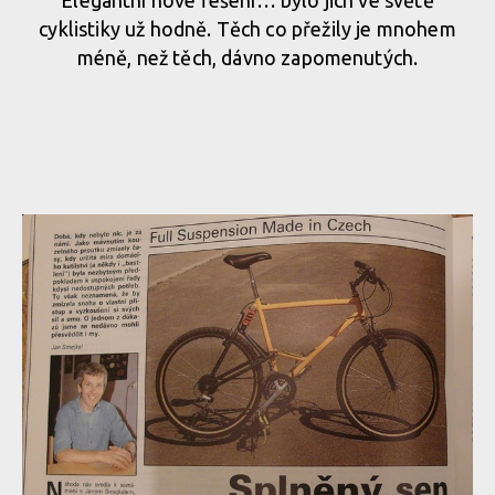
Elegantní nové řešení… bylo jich ve světě
cyklistiky už hodně. Těch co přežily je mnohem
méně, než těch, dávno zapomenutých.