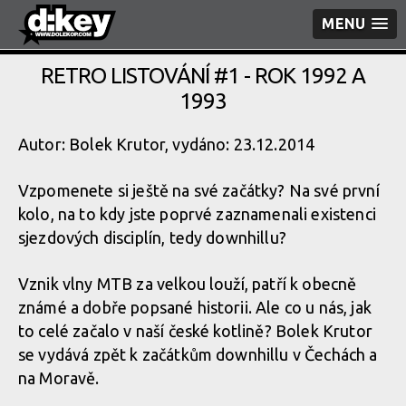
MENU
RETRO LISTOVÁNÍ #1 - ROK 1992 A
1993
Autor: Bolek Krutor, vydáno: 23.12.2014
Vzpomenete si ještě na své začátky? Na své první
kolo, na to kdy jste poprvé zaznamenali existenci
sjezdových disciplín, tedy downhillu?
Vznik vlny MTB za velkou louží, patří k obecně
známé a dobře popsané historii. Ale co u nás, jak
to celé začalo v naší české kotlině? Bolek Krutor
se vydává zpět k začátkům downhillu v Čechách a
na Moravě.