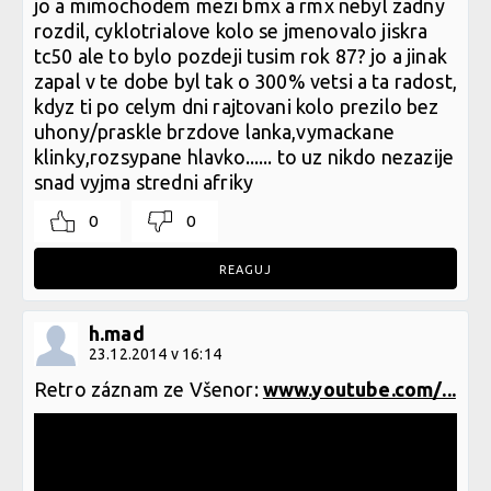
jo a mimochodem mezi bmx a rmx nebyl zadny
rozdil, cyklotrialove kolo se jmenovalo jiskra
tc50 ale to bylo pozdeji tusim rok 87? jo a jinak
zapal v te dobe byl tak o 300% vetsi a ta radost,
kdyz ti po celym dni rajtovani kolo prezilo bez
uhony/praskle brzdove lanka,vymackane
klinky,rozsypane hlavko...... to uz nikdo nezazije
snad vyjma stredni afriky
0
0
REAGUJ
h.mad
23.12.2014 v 16:14
Retro záznam ze Všenor:
www.youtube.com/...