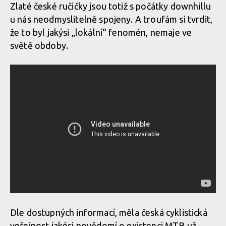
Zlaté české ručičky jsou totiž s počátky downhillu
u nás neodmyslitelně spojeny. A troufám si tvrdit,
že to byl jakýsi „lokální“ fenomén, nemaje ve
světě obdoby.
V Rakousku (v oblasti Wurbauerkogel) se v roce
1992 závodilo takto.
Dle dostupných informací, měla česká cyklistická
veřejnost jakési povědomí o existenci MTB už