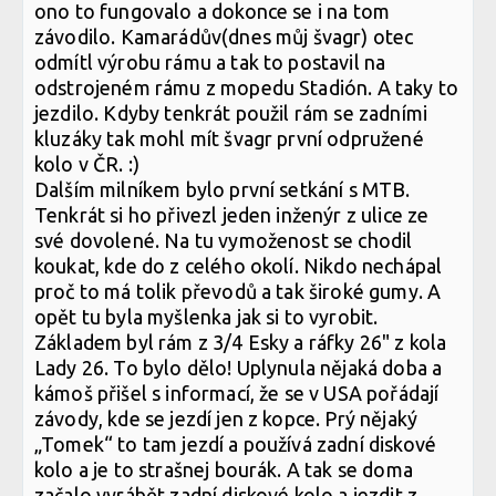
ono to fungovalo a dokonce se i na tom
závodilo. Kamarádův(dnes můj švagr) otec
odmítl výrobu rámu a tak to postavil na
odstrojeném rámu z mopedu Stadión. A taky to
jezdilo. Kdyby tenkrát použil rám se zadními
kluzáky tak mohl mít švagr první odpružené
kolo v ČR. :)
Dalším milníkem bylo první setkání s MTB.
Tenkrát si ho přivezl jeden inženýr z ulice ze
své dovolené. Na tu vymoženost se chodil
koukat, kde do z celého okolí. Nikdo nechápal
proč to má tolik převodů a tak široké gumy. A
opět tu byla myšlenka jak si to vyrobit.
Základem byl rám z 3/4 Esky a ráfky 26" z kola
Lady 26. To bylo dělo! Uplynula nějaká doba a
kámoš přišel s informací, že se v USA pořádají
závody, kde se jezdí jen z kopce. Prý nějaký
„Tomek“ to tam jezdí a používá zadní diskové
kolo a je to strašnej bourák. A tak se doma
začalo vyrábět zadní diskové kolo a jezdit z