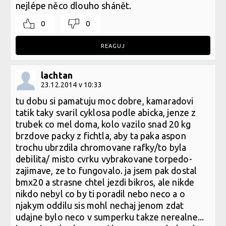
nejlépe něco dlouho shánět.
0
0
REAGUJ
lachtan
23.12.2014 v 10:33
tu dobu si pamatuju moc dobre, kamaradovi
tatik taky svaril cyklosa podle abicka, jenze z
trubek co mel doma, kolo vazilo snad 20 kg
brzdove packy z fichtla, aby ta paka aspon
trochu ubrzdila chromovane rafky/to byla
debilita/ misto cvrku vybrakovane torpedo-
zajimave, ze to fungovalo. ja jsem pak dostal
bmx20 a strasne chtel jezdi bikros, ale nikde
nikdo nebyl co by ti poradil nebo neco a o
njakym oddilu sis mohl nechaj jenom zdat
udajne bylo neco v sumperku takze nerealne...