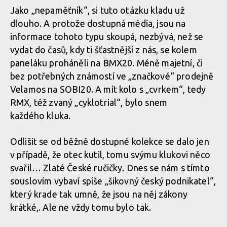
Jako „nepaměťník“, si tuto otázku kladu už
dlouho. A protože dostupná média, jsou na
informace tohoto typu skoupá, nezbývá, než se
vydat do časů, kdy ti šťastnější z nás, se kolem
paneláku proháněli na BMX20. Méně majetní, či
bez potřebných známostí ve „značkové“ prodejně
Velamos na SOBI20. A mít kolo s „cvrkem“, tedy
RMX, též zvaný „cyklotrial“, bylo snem
každého kluka.
Odlišit se od běžně dostupné kolekce se dalo jen
v případě, že otec kutil, tomu svýmu klukovi něco
svařil… Zlaté České ručičky. Dnes se nám s tímto
souslovím vybaví spíše „šikovný český podnikatel“,
který krade tak umně, že jsou na něj zákony
krátké,. Ale ne vždy tomu bylo tak.