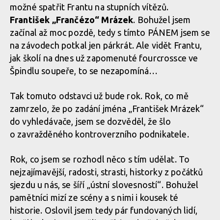
možné spatřit Frantu na stupních vítězů.
František „Frančézo“ Mrázek
. Bohužel jsem
začínal až moc pozdě, tedy s tímto PÁNEM jsem se
na závodech potkal jen párkrát. Ale vidět Frantu,
jak školí na dnes už zapomenuté fourcrossce ve
Špindlu soupeře, to se nezapomíná…
Tak tomuto odstavci už bude rok. Rok, co mě
zamrzelo, že po zadání jména „František Mrázek“
do vyhledávače, jsem se dozvěděl, že šlo
o zavražděného kontroverzního podnikatele.
Rok, co jsem se rozhodl něco s tím udělat. To
nejzajímavější, radosti, strasti, historky z počátků
sjezdu u nás, se šíří „ústní slovesností“. Bohužel
pamětníci mizí ze scény a s nimi i kousek té
historie. Oslovil jsem tedy pár fundovaných lidí,