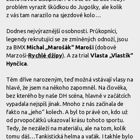
problém vyrazit škůdkou do Jugošky, ale kolik
z vás tam narazilo na sjezdové kolo…
Dodnes nejvýraznější osobnosti. Průkopníci,
legendy rekrutující se ze zmíněných odnoží, jsou
za BMX
Michal „Marošák“ Maroši
(dobově
Marzoši-
Rychlé džípy
). A za trial
Vlasta „Vlastík“
Hynčica
.
Těm dříve narozeným, teď možná vstávají vlasy na
hlavě, že jsem na někoho zapomněl. Na člověka,
bez kterého by naše DH scéna, hlavně v začátcích
vypadala nejspíš jinak. Mnoho z nás začínala de
fakto na „jeho“ kolech. A byl to právě on, kdo už
od prvopočátků ukazoval krásu tohoto sportu.
Tedy, že nezáleží na materiálu, ale na tom, kolik
tomu dáš…Tankistická helma a vaťák. I takhle bylo