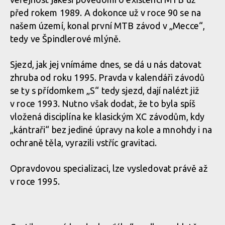
před rokem 1989. A dokonce už v roce 90 se na
našem území, konal první MTB závod v „Mecce“,
tedy ve Špindlerové mlýně.
Sjezd, jak jej vnímáme dnes, se dá u nás datovat
zhruba od roku 1995. Pravda v kalendáři závodů
se ty s přídomkem „S“ tedy sjezd, dají nalézt již
v roce 1993. Nutno však dodat, že to byla spíš
vložená disciplína ke klasickým XC závodům, kdy
„kántraři“ bez jediné úpravy na kole a mnohdy i na
ochraně těla, vyrazili vstříc gravitaci.
Opravdovou specializaci, lze vysledovat právě až
v roce 1995.