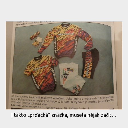
I takto „prďácká“ značka, musela nějak začít…