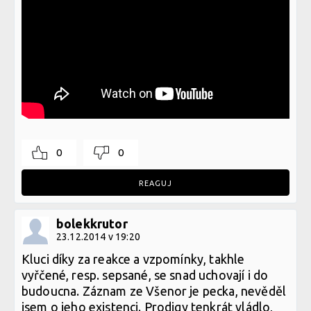
0
0
REAGUJ
bolekkrutor
23.12.2014 v 19:20
Kluci díky za reakce a vzpomínky, takhle
vyřčené, resp. sepsané, se snad uchovají i do
budoucna. Záznam ze Všenor je pecka, nevěděl
jsem o jeho existenci. Prodigy tenkrát vládlo,