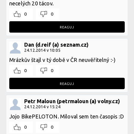
necelých 20 tácov.
0
0
REAGUJ
Dan (d.reif (a) seznam.cz)
24.12.2014 v 10:05
Mrázkův štajl v tý době v ČR neuvěřitelný :-)
0
0
REAGUJ
Petr Maloun (petrmaloun (a) volny.cz)
24.12.2014 v 15:24
Jojo BikePELOTON. Miloval sem ten časopis :D
0
0