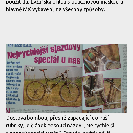
použít dá. Lyžařská přilba s obličejovou maskou a
hlavně MX vybavení, na všechny způsoby.
Doslova bombou, přesně zapadající do naší
rubriky, je článek nesoucí název: „Nejrychlejší
sjezdový speciál u nás“. Pravda, nadpis příliš