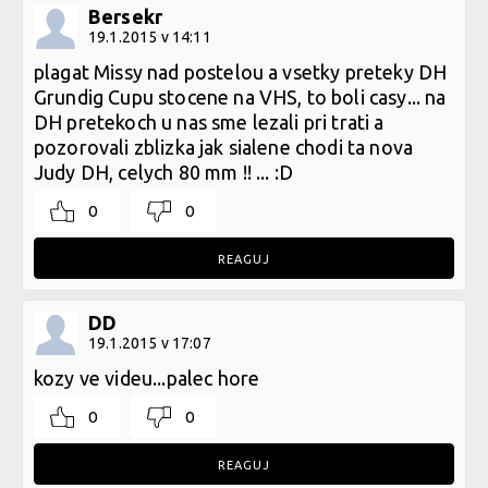
Bersekr
19.1.2015 v 14:11
plagat Missy nad postelou a vsetky preteky DH
Grundig Cupu stocene na VHS, to boli casy... na
DH pretekoch u nas sme lezali pri trati a
pozorovali zblizka jak sialene chodi ta nova
Judy DH, celych 80 mm !! ... :D
0
0
REAGUJ
DD
19.1.2015 v 17:07
kozy ve videu...palec hore
0
0
REAGUJ