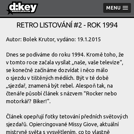
MENU
RETRO LISTOVÁNÍ #2 - ROK 1994
Autor: Bolek Krutor, vydáno: 19.1.2015
Dnes se podíváme do roku 1994. Kromě toho, že
v tomto roce začala vysílat „naše, vaše televize“,
se konečně začínáme dozvídat i něco málo
o sjezdu v tištěných médiích. Být v té době
„sjezdař, znamená být rebel. Alespoň tak, na
čtenáře působí článek s názvem "Rocker nebo
motorkář? Biker!“.
Článek opepřují fotky tetování předních světových
sjezdařů. Opiercingované Missy Giove, aktuální
mistryně světa s vysvětlením, co to vlastně