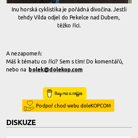
Inu horská cyklistika je pořádná divočina. Jestli
tehdy Vilda odjel do Pekelce nad Dubem,
těžko říci.
A nezapomeň:
Máš k tématu co říci? Sem s tím! Do komentářů,
nebo na
bolek@
dolekop.com
Buy Me a Coffee
Podpoř chod webu doleKOPCOM
DISKUZE