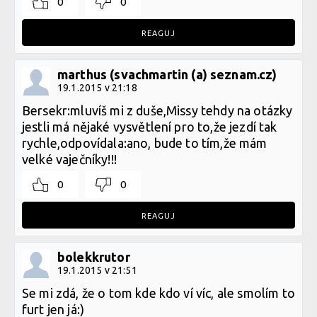
0
0
REAGUJ
marthus (svachmartin (a) seznam.cz)
19.1.2015 v 21:18
Bersekr:mluvíš mi z duše,Missy tehdy na otázky
jestli má nějaké vysvětlení pro to,že jezdí tak
rychle,odpovídala:ano, bude to tím,že mám
velké vaječníky!!!
0
0
REAGUJ
bolekkrutor
19.1.2015 v 21:51
Se mi zdá, že o tom kde kdo ví víc, ale smolím to
furt jen já:)