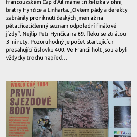
francouzském Cap d'Ail máme tři želízka v ohni,
bratry Hynčice a Linharta. „Ovšem pády a defekty
zabránily proniknutí českých jmen až na
pětatřicetičlenný seznam odpolední finálové
jízdy“. Nejlíp Petr Hynčica na 69. fleku se ztrátou
3 minuty. Pozoruhodný je počet startujících
přesahující číslovku 400. Ve Francii holt jsou a byli
vždycky trochu napřed…