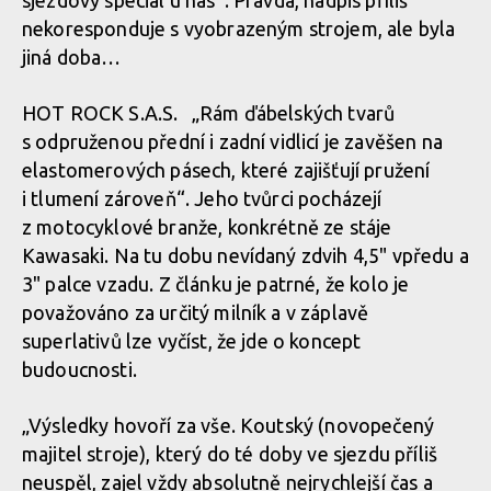
nekoresponduje s vyobrazeným strojem, ale byla
jiná doba…
HOT ROCK S.A.S. „Rám ďábelských tvarů
s odpruženou přední i zadní vidlicí je zavěšen na
elastomerových pásech, které zajišťují pružení
i tlumení zároveň“. Jeho tvůrci pocházejí
z motocyklové branže, konkrétně ze stáje
Kawasaki. Na tu dobu nevídaný zdvih 4,5" vpředu a
3" palce vzadu. Z článku je patrné, že kolo je
považováno za určitý milník a v záplavě
superlativů lze vyčíst, že jde o koncept
budoucnosti.
„Výsledky hovoří za vše. Koutský (novopečený
majitel stroje), který do té doby ve sjezdu příliš
neuspěl, zajel vždy absolutně nejrychlejší čas a