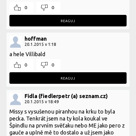
0
0
REAGUJ
hoffman
20.1.2015 v 1:18
a hele Villibald
0
0
REAGUJ
Fidla (fiedlerpetr (a) seznam.cz)
20.1.2015 v 18:49
Missy s vysušenou piranhou na krku to byla
pecka. Tenkrát jsem na ty kola koukal ve
Špindlu na prvním svěťaku nebo ME jako pero z
gauče a uplně mě to dostalo a už jsem jako