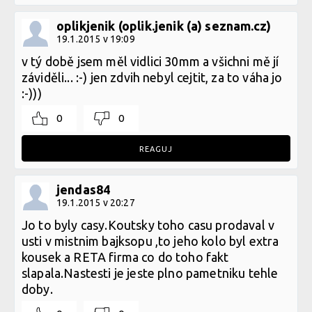
oplikjenik (oplik.jenik (a) seznam.cz)
19.1.2015 v 19:09
v tý době jsem měl vidlici 30mm a všichni mě jí
záviděli... :-) jen zdvih nebyl cejtit, za to váha jo
:-)))
0
0
REAGUJ
jendas84
19.1.2015 v 20:27
Jo to byly casy.Koutsky toho casu prodaval v
usti v mistnim bajksopu ,to jeho kolo byl extra
kousek a RETA firma co do toho fakt
slapala.Nastesti je jeste plno pametniku tehle
doby.