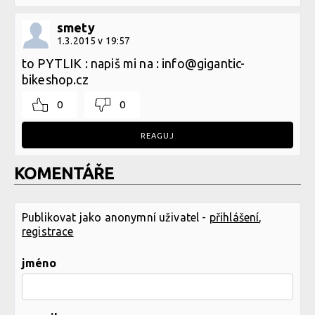
smety
1.3.2015 v 19:57
to PYTLIK : napiš mi na : info@gigantic-
bikeshop.cz
0
0
REAGUJ
KOMENTÁŘE
Publikovat jako anonymní uživatel -
přihlášení
,
registrace
jméno