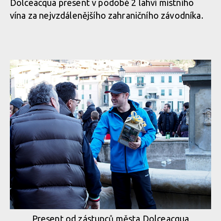
Dolceacqua present v podobě 2 lahví místního
vína za nejvzdálenějšího zahraničního závodníka.
Present od zástupců města Dolceacqua