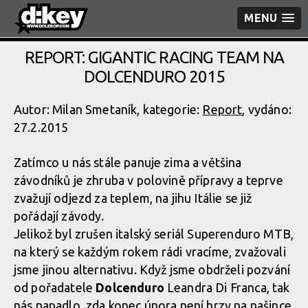
MENU
REPORT: GIGANTIC RACING TEAM NA
DOLCENDURO 2015
Autor: Milan Smetaník, kategorie:
Report
, vydáno:
27.2.2015
Zatímco u nás stále panuje zima a většina
závodníků je zhruba v polovině přípravy a teprve
zvažují odjezd za teplem, na jihu Itálie se již
pořádají závody.
Jelikož byl zrušen italský seriál Superenduro MTB,
na který se každým rokem rádi vracíme, zvažovali
jsme jinou alternativu. Když jsme obdrželi pozvání
od pořadatele
Dolcenduro
Leandra Di Franca, tak
nás napadlo, zda konec února není brzy na našince