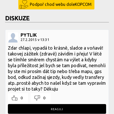
Podpoř chod webu doleKOPCOM
DISKUZE
PYTLIK
27.2.2015 v 13:31
Zdar chlapi, vypadá to krásně, sladce a voňavě!
takovej zážitek (zdravě) závidím i přeju! V létě
se tímhle směrem chystám na výlet a kdyby
byla příležitost jel bych se tam podívat, nemohli
by ste mi prosím dát tip nebo třeba mapu, gps
bod, odkud začínaj sjezdy, kudy vedly transfery
atp..prostě abych to našel když se tam vypravím
projet si to taky? Děkuju
0
0
REAGUJ