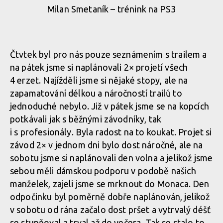
Milan Smetaník – trénink na PS3
Čtvtek byl pro nás pouze seznámením s trailem a
na pátek jsme si naplánovali 2× projetí všech
4 erzet. Najížděli jsme si nějaké stopy, ale na
zapamatování délkou a náročností trailů to
jednoduché nebylo. Již v pátek jsme se na kopcích
potkávali jak s běžnými závodníky, tak
i s profesionály. Byla radost na to koukat. Projet si
závod 2× v jednom dni bylo dost náročné, ale na
sobotu jsme si naplánovali den volna a jelikož jsme
sebou měli dámskou podporu v podobě našich
manželek, zajeli jsme se mrknout do Monaca. Den
odpočinku byl poměrně dobře naplánován, jelikož
v sobotu od rána začalo dost pršet a vytrvalý déšť
se stupňoval a trval až do večera. Tak se stalo to,