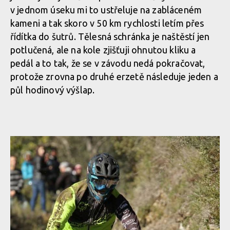
v jednom úseku mi to ustřeluje na zabláceném
kameni a tak skoro v 50 km rychlosti letím přes
řídítka do šutrů. Tělesná schránka je naštěstí jen
potlučená, ale na kole zjišťuji ohnutou kliku a
pedál a to tak, že se v závodu nedá pokračovat,
protože zrovna po druhé erzetě následuje jeden a
půl hodinový výšlap.