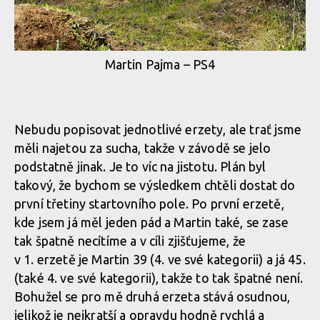
Martin Pajma – PS4
Nebudu popisovat jednotlivé erzety, ale trať jsme
měli najetou za sucha, takže v závodě se jelo
podstatně jinak. Je to víc na jistotu. Plán byl
takový, že bychom se výsledkem chtěli dostat do
první třetiny startovního pole. Po první erzetě,
kde jsem já měl jeden pád a Martin také, se zase
tak špatně necítíme a v cíli zjišťujeme, že
v 1. erzetě je Martin 39 (4. ve své kategorii) a já 45.
(také 4. ve své kategorii), takže to tak špatné není.
Bohužel se pro mě druhá erzeta stává osudnou,
jelikož je nejkratší a opravdu hodně rychlá a