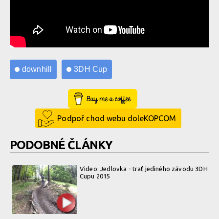
downhill
3DH Cup
Buy Me a Coffee
Podpoř chod webu doleKOPCOM
PODOBNÉ ČLÁNKY
Video: Jedlovka - trať jediného závodu 3DH
Cupu 2015