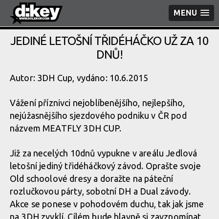
MENU
JEDINÉ LETOŠNÍ TŘIDÉHÁČKO UŽ ZA 10
DNŮ!
Autor: 3DH Cup, vydáno: 10.6.2015
Vážení příznivci nejoblíbenějšího, nejlepšího,
nejúžasnějšího sjezdového podniku v ČR pod
názvem MEATFLY 3DH CUP.
Již za necelých 10dnů vypukne v areálu Jedlová
letošní jediný třidéháčkový závod. Oprašte svoje
Old schoolové dresy a doražte na páteční
rozlučkovou párty, sobotní DH a Dual závody.
Akce se ponese v pohodovém duchu, tak jak jsme
na 3DH zvyklí. Cílém bude hlavně si zavzpomínat