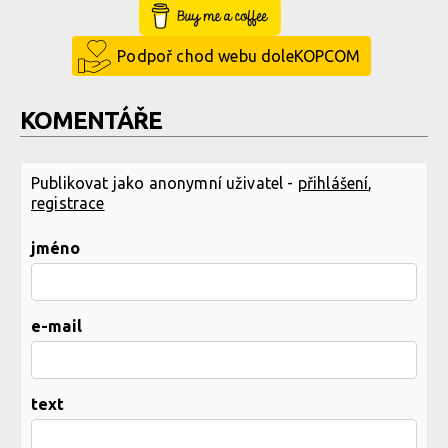
Buy Me a Coffee
Podpoř chod webu doleKOPCOM
KOMENTÁŘE
Publikovat jako anonymní uživatel -
přihlášení
,
registrace
jméno
e-mail
text