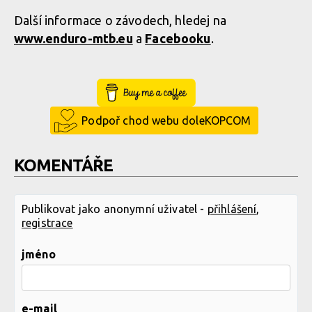
Další informace o závodech, hledej na
www.enduro-mtb.eu
a
Facebooku
.
Buy Me a Coffee
Podpoř chod webu doleKOPCOM
KOMENTÁŘE
Publikovat jako anonymní uživatel -
přihlášení
,
registrace
jméno
e-mail