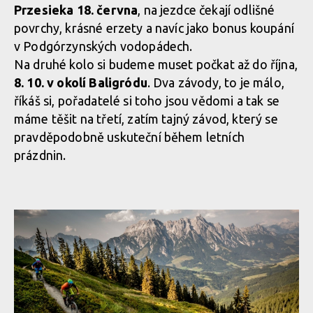
Przesieka 18. června
, na jezdce čekají odlišné
povrchy, krásné erzety a navíc jako bonus koupání
v Podgórzynských vodopádech.
Na druhé kolo si budeme muset počkat až do října,
8. 10. v okolí Baligródu
. Dva závody, to je málo,
říkáš si, pořadatelé si toho jsou vědomi a tak se
máme těšit na třetí, zatím tajný závod, který se
pravděpodobně uskuteční během letních
prázdnin.