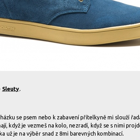
e
Sleuty
.
cházku se psem nebo k zabavení přítelkyně mi slouží řa
mají, když je vezmeš na kolo, nezradí, když se s nimi proj
a už je na výběr snad z 8mi barevných kombinací.