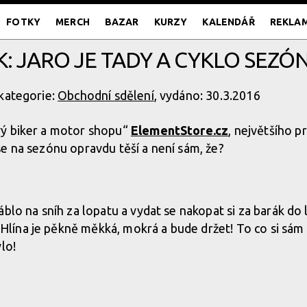
FOTKY
MERCH
BAZAR
KURZY
KALENDÁŘ
REKLA
: JARO JE TADY A CYKLO SEZÓN
 kategorie:
Obchodní sdělení
, vydáno: 30.3.2016
vý biker a motor shopu“
ElementStore.cz
, největšího 
e na sezónu opravdu těší a není sám, že?
blo na sníh za lopatu a vydat se nakopat si za barák do 
Hlína je pěkně měkká, mokrá a bude držet! To co si sám 
lo!