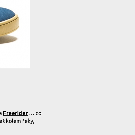
da
Freerider
… co
deš kolem řeky,