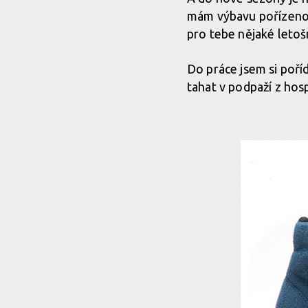
mám výbavu pořízenou
pro tebe nějaké letošní
Do práce jsem si poříd
tahat v podpaží z hos