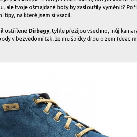
, ale tvoje ošmajdané boty by zasloužily vyměnit? Poři
 tipy, na které jsem si vsadil.
il ostřílené
Dirbagy
, tyhle přežijou všechno, můj kamar
pody v bezvědomí tak, že mu špičky dřou o zem (dead ma