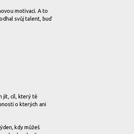
novou motivaci. A to
odhal svůj talent, buď
…
ít, cíl, který tě
nosti o kterých ani
 týden, kdy můžeš