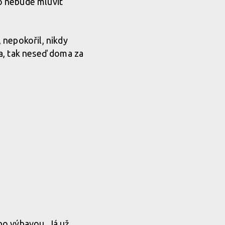
do nebude mluvit
, nepokořil, nikdy
a, tak neseď doma za
bo výbavou. Já už