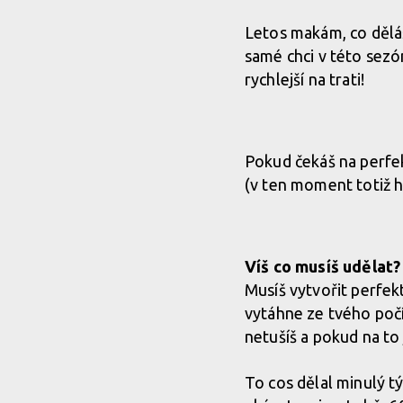
Letos makám, co děláš
samé chci v této sezón
rychlejší na trati!
Pokud čekáš na perfe
(v ten moment totiž h
Víš co musíš udělat?
Musíš vytvořit perfektn
vytáhne ze tvého počí
netušíš a pokud na to 
To cos dělal minulý t