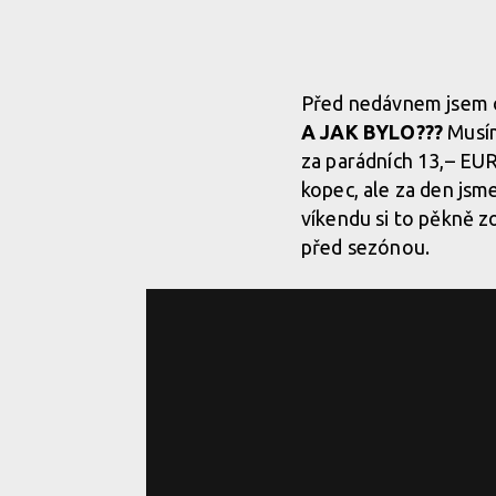
Před nedávnem jsem ok
A JAK BYLO???
Musím 
za parádních 13,– EUR.
kopec, ale za den jsme
víkendu si to pěkně z
před sezónou.