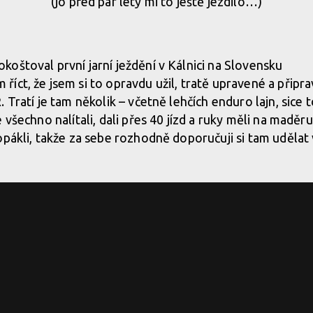
(jo před pár lety mi to ještě jezdilo…)
oštoval první jarní ježdění v Kálnici na Slovensku
říct, že jsem si to opravdu užil, tratě upravené a připr
 Tratí je tam několik – včetně lehčích enduro lajn, sice 
 všechno nalítali, dali přes 40 jízd a ruky měli na maděr
opákli, takže za sebe rozhodně doporučuji si tam udělat 