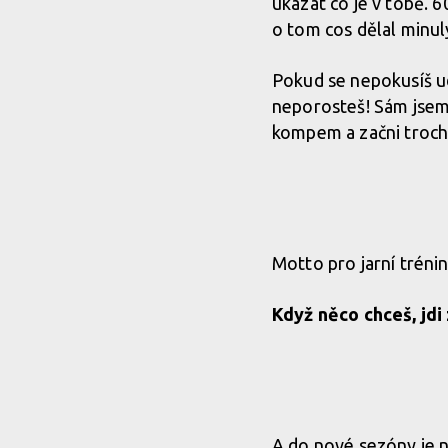
ukázat co je v tobě. 6
o tom cos dělal minul
Pokud se nepokusíš udě
neporosteš! Sám jsem 
kompem a začni trochu
Motto pro jarní trénin
Když něco chceš, jdi
A do nové sezóny je n