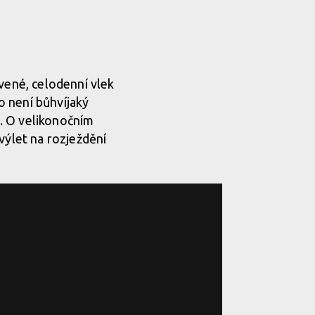
avené, celodenní vlek
to není bůhvíjaký
u. O velikonočním
výlet na rozježdění