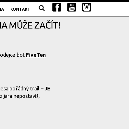
MA
KONTAKT
A MŮŽE ZAČÍT!
prodejce bot
FiveTen
lesa pořádný trail –
JE
z jara nepostavíš,