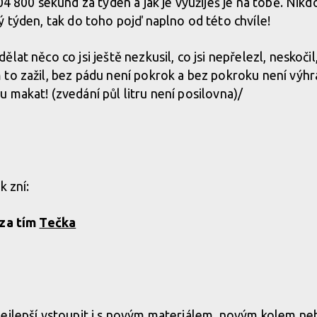
04 800 sekund za týden a jak je využiješ je na tobě. Nik
ý týden, tak do toho pojď naplno od této chvíle!
lat něco co jsi ještě nezkusil, co jsi nepřelezl, neskočil
to zažil, bez pádu není pokrok a bez pokroku není výhr
 makat! (zvedání půl litru není posilovna)/
k zní:
 za tím
Tečka
ejlepší vstoupit i s novým materiálem, novým kolem ne