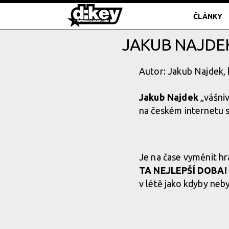
ČLÁNKY
JAKUB NAJDEK
Autor: Jakub Najdek,
Jakub Najdek
„vášni
na českém internetu s
Je na čase vyměnit hrá
TA NEJLEPŠÍ DOBA!
v létě jako kdyby neby