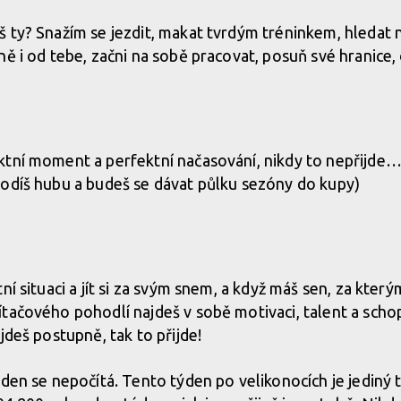
 ty? Snažím se jezdit, makat tvrdým tréninkem, hledat 
ě i od tebe, začni na sobě pracovat, posuň své hranice, 
ktní moment a perfektní načasování, nikdy to nepřijde
odíš hubu a budeš se dávat půlku sezóny do kupy)
í situaci a jít si za svým snem, a když máš sen, za kterým j
tačového pohodlí najdeš v sobě motivaci, talent a schop
jdeš postupně, tak to přijde!
ýden se nepočítá. Tento týden po velikonocích je jediný