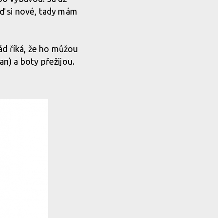
ď si nové, tady mám
ád říká, že ho můžou
n) a boty přežijou.