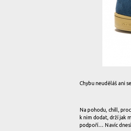
Chybu neuděláš ani s
Na pohodu, chill, pro
k nim dodat, drží jak 
podpoří… Navíc dnesk