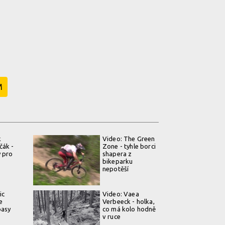
M
k
Video: The Green
čák -
Zone - tyhle borci
 pro
shapera z
bikeparku
nepotěší
ic
Video: Vaea
e
Verbeeck - holka,
pasy
co má kolo hodně
v ruce