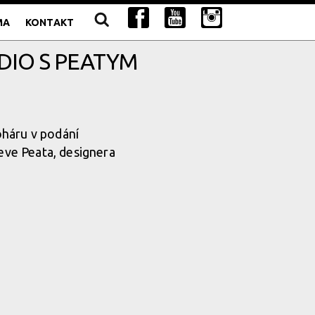
MA
KONTAKT
DIO S PEATYM
oháru v podání
teve Peata, designera