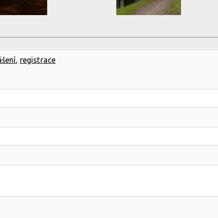
ášení
,
registrace