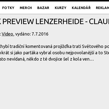
FOTKY
MERCH
BAZAR
KURZY
KALENDÁŘ
REKLA
K PREVIEW LENZERHEIDE - CLAU
:
Video
, vydáno: 7.7.2016
hybí tradiční komentovaná projížďka trati Světového p
okrát si jako parťáka vybral osobu nejpovolanější a to S
často nevídaná, někdo z té dvojice šel z kola ven…