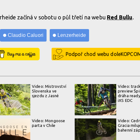
heide začíná v sobotu o půl třetí na webu
Red Bullu
.
Claudio Caluori
Lenzerheide
Buy Me a Coffee
Podpoř chod webu doleKOPCO
Video: Mistrovství
Video: trac
Slovenska ve
preview Špi
sjezdu z Jasné
dráha ready
iXS EDC
Video: Mongoose
Video: Cedr
parta v Chile
Gracia miluj
bahenní zá