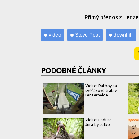
Přímý přenos z Lenzer
video
Steve Peat
downhill
PODOBNÉ ČLÁNKY
Video: Ratboy na
svěťákové trati v
Lenzerheide
Video: Enduro
Jura by Julbo