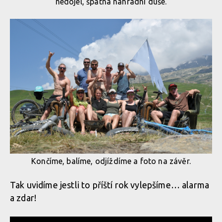
nedojel, špatná náhradní duše.
Končíme, balíme, odjíždíme a foto na závěr.
Tak uvidíme jestli to příští rok vylepšíme… alarma
a zdar!