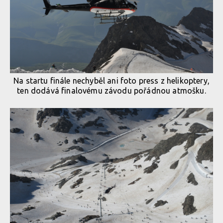
Na startu finále nechyběl ani foto press z helikoptery,
ten dodává finalovému závodu pořádnou atmošku.