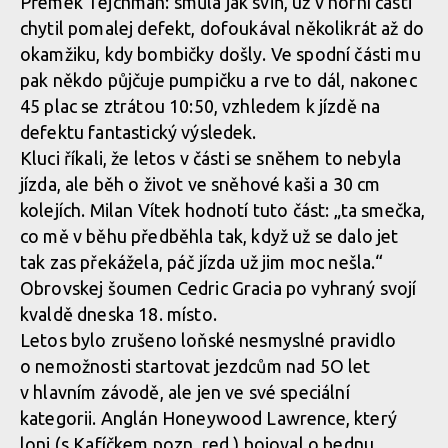
Přemek Tejchman: smůla jak sviň, už v horní části
chytil pomalej defekt, dofoukával několikrát až do
okamžiku, kdy bombičky došly. Ve spodní části mu
pak někdo půjčuje pumpičku a rve to dál, nakonec
45 plac se ztrátou 10:50, vzhledem k jízdě na
defektu fantastický výsledek.
Kluci říkali, že letos v části se sněhem to nebyla
jízda, ale běh o život ve sněhové kaši a 30 cm
kolejích. Milan Vítek hodnotí tuto část: „ta smečka,
co mě v běhu předběhla tak, když už se dalo jet
tak zas překážela, páč jízda už jim moc nešla.“
Obrovskej šoumen Cedric Gracia po vyhraný svojí
kvaldě dneska 18. místo.
Letos bylo zrušeno loňské nesmyslné pravidlo
o nemožnosti startovat jezdcům nad 5O let
v hlavním závodě, ale jen ve své speciální
kategorii. Anglán Honeywood Lawrence, který
loni (s Kafíčkem pozn. red.) bojoval o bednu