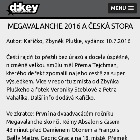
MENU
MEGAVALANCHE 2016 A ČESKÁ STOPA
Autor: Kafíčko, Zbyněk Pluške, vydáno: 10.7.2016
Čeští rajdři to přežili bez úrazů a docela úspěšně,
nicméně velkou smůlu měl Přema Tejchman,
kterého defekt zpomalil na jeho cestě za super
výsledkem. Více v reportu z místa od Zbyňka
Pluškeho a fotek Veroniky Steblové a Petra
Vahalíka. Další info dodává Kafíčko.
Ve zkratce: První na dvaadvacátém ročníku
Megavalanche skončil Rémy Absalon s časem
43 minut před Damienem Otonem a François
Bailly Maitre, Cedric Gracia na 18. místě, Přemek