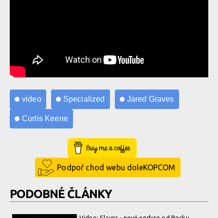
video
Specialized
Jared Graves
Curtis Keene
Buy Me a Coffee
Podpoř chod webu doleKOPCOM
PODOBNÉ ČLÁNKY
Video: Slayer - nové enduro od Rocky