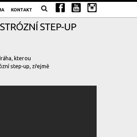
MA
KONTAKT
STRÓZNÍ STEP-UP
dráha, kterou
ózní step-up, zřejmě