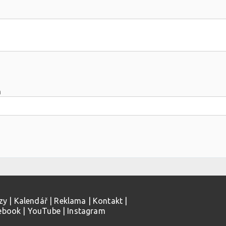
m
zy
|
Kalendář
|
Reklama
|
Kontakt
|
ebook
|
YouTube
|
Instagram