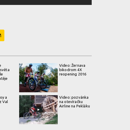
M
e
Video: Žernava
 světa
bikodrom 4X
le
reopening 2016
těje
oy a
Video: pozvánka
z Val
na otevíračku
Airline na Pekláku