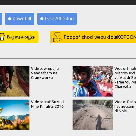
downhill
Gee Atherton
Buy Me a Coffee
Podpoř chod webu doleKOPCO
Video: whipující
Video: finál
Vanderham na
Mistrovství
Crankworxu
ve Val di So
kamerou Ma
Charváta
Video: trať Suzuki
Video: Ratb
Nine Knights 2016
helmetcam 
di Sole