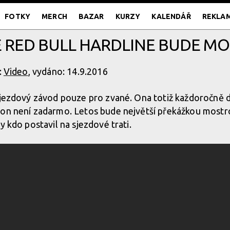
FOTKY
MERCH
BAZAR
KURZY
KALENDÁŘ
REKLA
E RED BULL HARDLINE BUDE MO
:
Video
, vydáno: 14.9.2016
sjezdový závod pouze pro zvané. Ona totiž každoročně 
ton není zadarmo. Letos bude největší překážkou mostr
y kdo postavil na sjezdové trati.