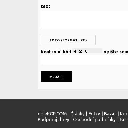
text
FOTO (FORMÁT JPG)
Kontrolní kód
opište se
doleKOP.COM
|
Články
|
Fotky
|
Bazar
|
Kur
Podporuj d:key
|
Obchodní podmínky
|
Fac