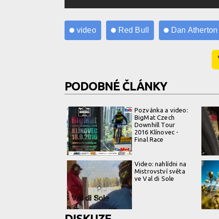
video
Red Bull
Dan Atherton
PODOBNÉ ČLÁNKY
Pozvánka a video:
BigMat Czech
Downhill Tour
2016 Klínovec -
Final Race
Video: nahlídni na
Mistrovství světa
ve Val di Sole
DISKUZE