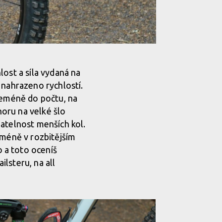
lost a síla vydaná na
 nahrazeno rychlostí.
víceméně do počtu, na
horu na velké šlo
datelnost menších kol.
cméně v rozbitějším
 a toto oceníš
ilsteru, na all