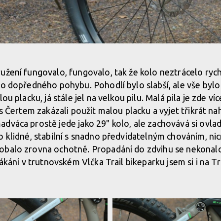
e St. Pauli
užení fungovalo, fungovalo, tak že kolo neztrácelo rych
do dopředného pohybu. Pohodlí bylo slabší, ale vše bylo
e St. Pauli
lou placku, já stále jel na velkou pilu. Malá pila je zde 
 s Čertem zakázali použít malou placku a vyjet třikrát na
dváca prostě jede jako 29" kolo, ale zachovává si ovla
e St. Pauli
o klidné, stabilní s snadno předvídatelným chováním, ni
obalo zrovna ochotně. Propadání do zdvihu se nekonalo
e St. Pauli
kákání v trutnovském Vlčka Trail bikeparku jsem si i na Tra