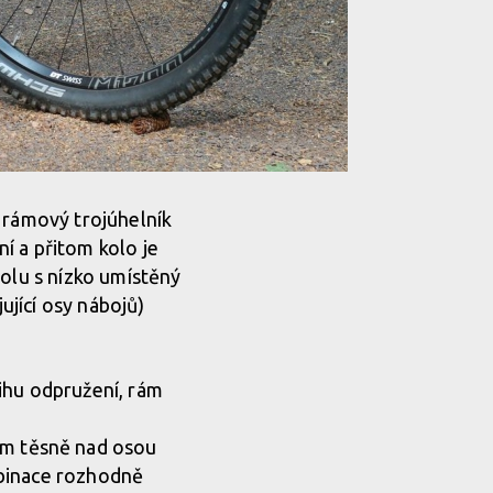
í rámový trojúhelník
ní a přitom kolo je
polu s nízko umístěný
jící osy nábojů)
vihu odpružení, rám
m těsně nad osou
mbinace rozhodně