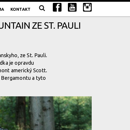
MA
KONTAKT
NTAIN ZE ST. PAULI
skyho, ze St. Pauli.
ídka je opravdu
mont americký Scott.
ní Bergamontu a tyto