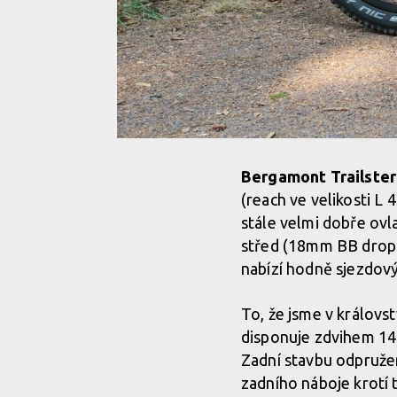
Bergamont Trailster
(reach ve velikosti L 
stále velmi dobře ovl
střed (18mm BB drop –
nabízí hodně sjezdový
To, že jsme v královs
disponuje zdvihem 14
Zadní stavbu odpruž
zadního náboje krotí