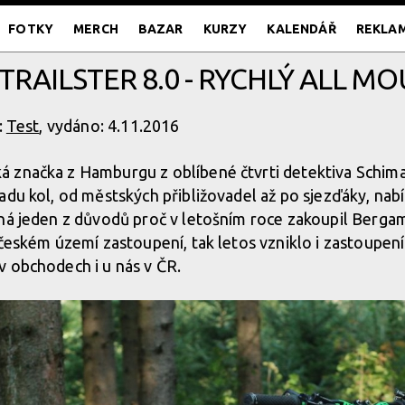
FOTKY
MERCH
BAZAR
KURZY
KALENDÁŘ
REKLA
RAILSTER 8.0 - RYCHLÝ ALL MOU
:
Test
, vydáno: 4.11.2016
značka z Hamburgu z oblíbené čtvrti detektiva Schiman
adu kol, od městských přibližovadel až po sjezďáky, nab
ná jeden z důvodů proč v letošním roce zakoupil Berga
 českém území zastoupení, tak letos vzniklo i zastoupe
 obchodech i u nás v ČR.