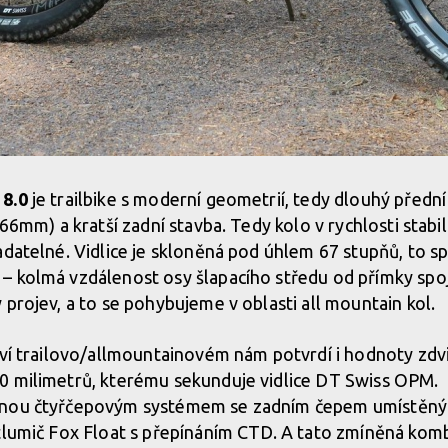
 8.0
je trailbike s moderní geometrií, tedy dlouhý předn
466mm) a kratší zadní stavba. Tedy kolo v rychlosti stabil
adatelné. Vidlice je skloněná pod úhlem 67 stupňů, to s
 kolmá vzdálenost osy šlapacího středu od přímky spoju
 projev, a to se pohybujeme v oblasti all mountain kol.
tví trailovo/allmou­ntainovém nám potvrdí i hodnoty zd
0 milimetrů, kterému sekunduje vidlice DT Swiss OPM.
enou čtyřčepovým systémem se zadním čepem umístěný
 tlumič Fox Float s přepínáním CTD. A tato zmíněná ko