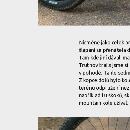
Test: Bergamont Trailster 8.0 - rychlý all mountain z
Nicméně jako celek pr
šlapání se přenášela 
Test: Bergamont Trailster 8.0 - rychlý all mountain z
Tam kde jiní dávali ma
Trutnov trails jsme si
v pohodě. Tahle sedma
Test: Bergamont Trailster 8.0 - rychlý all mountain z
Z kopce dolů bylo kol
terénu odpružení nez
Test: Bergamont Trailster 8.0 - rychlý all mountain z
například i u skoků, s
mountain kole užíval.