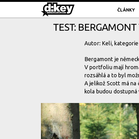
ČLÁNKY
TEST: BERGAMONT T
Autor: Keli, kategorie
Bergamont je německá 
V portfoliu mají hrom
rozsáhlá a to byl mož
A jelikož Scott má na
kola budou dostupná v