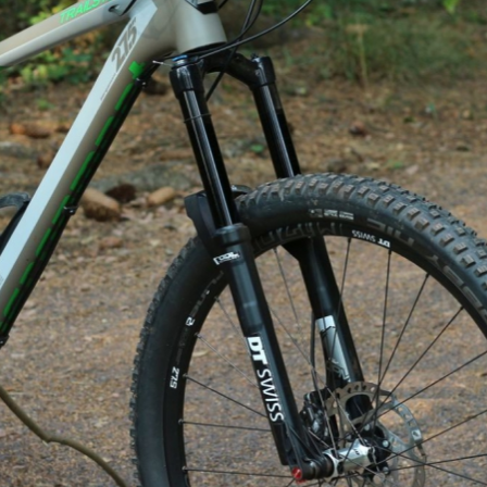
e St. Pauli
Test: Bergamont Trailster 8.0 - rych