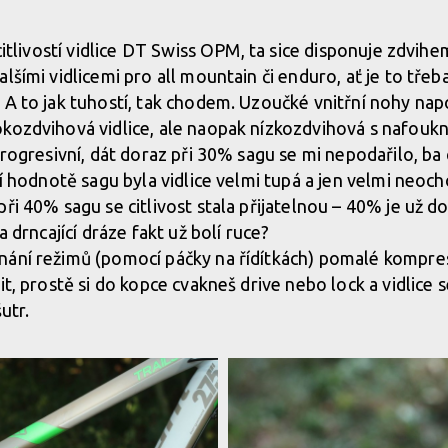
e St. Pauli
Test: Bergamont Trailster 8.0 - rych
 citlivostí vidlice DT Swiss OPM, ta sice disponuje zdvih
lšími vidlicemi pro all mountain či enduro, ať je to tře
e St. Pauli
Test: Bergamont Trailster 8.0 - rych
 A to jak tuhostí, tak chodem. Uzoučké vnitřní nohy napo
okozdvihová vidlice, ale naopak nízkozdvihová s nafou
progresivní, dát doraz při 30% sagu se mi nepodařilo, ba 
e St. Pauli
Test: Bergamont Trailster 8.0 - rych
ší hodnotě sagu byla vidlice velmi tupá a jen velmi neoc
při 40% sagu se citlivost stala přijatelnou – 40% je už 
e St. Pauli
Test: Bergamont Trailster 8.0 - rych
a drncající dráze fakt už bolí ruce?
nání režimů (pomocí páčky na řídítkách) pomalé kompre
it, prostě si do kopce cvakneš drive nebo lock a vidlice 
utr.