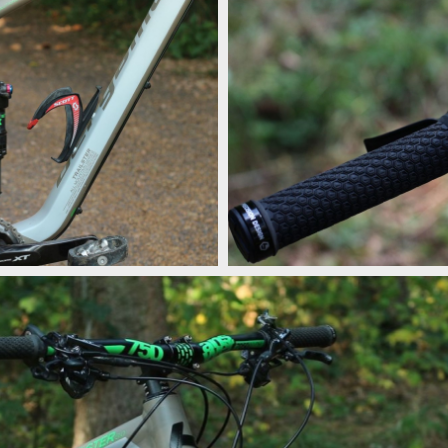
e St. Pauli
Test: Bergamont Trailster 8.0 - rych
e St. Pauli
Test: Bergamont Trailster 8.0 - rych
e St. Pauli
Test: Bergamont Trailster 8.0 - rych