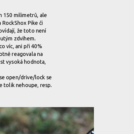
lý all mountain ze St. Pauli
em 150 milimetrů, ale
ba RockShox Pike či
lý all mountain ze St. Pauli
vídají, že toto není
knutým zdvihem.
co víc, ani při 40%
lý all mountain ze St. Pauli
hotně reagovala na
dost vysoká hodnota,
lý all mountain ze St. Pauli
se open/drive/lock se
se tolik nehoupe, resp.