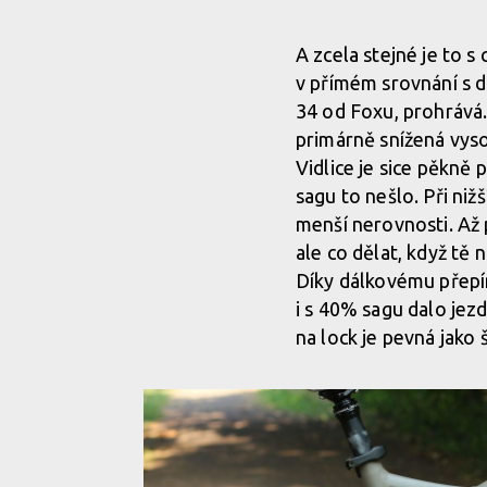
Test: Bergamont Trailster 8.0 - rychlý all mountain z
A zcela stejné je to s
v přímém srovnání s da
Test: Bergamont Trailster 8.0 - rychlý all mountain z
34 od Foxu, prohrává.
primárně snížená vys
Vidlice je sice pěkně 
Test: Bergamont Trailster 8.0 - rychlý all mountain z
sagu to nešlo. Při niž
menší nerovnosti. Až 
Test: Bergamont Trailster 8.0 - rychlý all mountain z
ale co dělat, když tě n
Díky dálkovému přepí
i s 40% sagu dalo jezd
na lock je pevná jako š