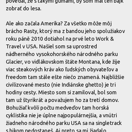
povedal, že s takými gumami, by som mal ten bajk
zobrať do lesa.
Ale ako začala Amerika? Za všetko môže môj
brácho Rasty, ktorý ma z bandou jeho spolužiakov
roku páně 2010 dotiahol na prvé leto Work &
Travel v USA. Našiel som sa uprostred
nádherného vysokohorského národného parku
Glacier, vo vidlákovskom štáte Montana, kde žije
viac steakových kráv ako ľudských obyvateľov a
freedom tam stále ešte niečo znamená. Najbližšie
civilizované mesto (nie Indiánske ghetto) je tri
hodiny cesty. Miesto som si zamiloval, bol som
tam už štyrikrát a považujem ho za tretí domov.
Bohužiaľ kvôli počtu medveďov tam horská
cyklistika nie je úplne najpopulárnejšia, a vnútri
žiadneho národného parku USA sa na singletrack
s bikom nedostaneš. Aj preto sa mi žiadalo