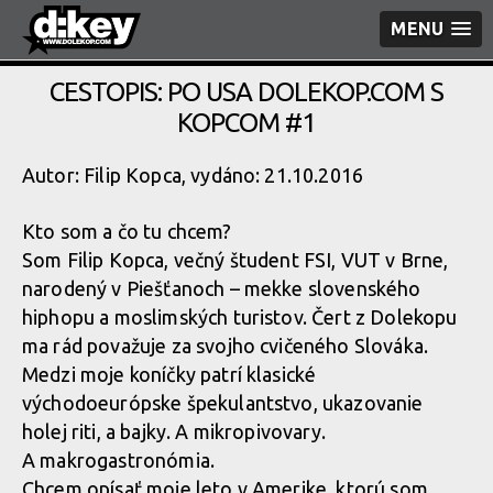
MENU
CESTOPIS: PO USA DOLEKOP.COM S
KOPCOM #1
Autor: Filip Kopca, vydáno: 21.10.2016
Kto som a čo tu chcem?
Som Filip Kopca, večný študent FSI, VUT v Brne,
narodený v Piešťanoch – mekke slovenského
hiphopu a moslimských turistov. Čert z Dolekopu
ma rád považuje za svojho cvičeného Slováka.
Medzi moje koníčky patrí klasické
východoeurópske špekulantstvo, ukazovanie
holej riti, a bajky. A mikropivovary.
A makrogastronómia.
Chcem opísať moje leto v Amerike, ktorú som