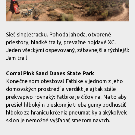
Sieť singletracku. Pohoda jahoda, otvorené
priestory, hladké traily, prevažne hojdavé XC.
Jeden všetkými ospevovaný, zábavnejší a rýchlejší:
Jam trail
Corral Pink Sand Dunes State Park
Konečne som otestoval Fatbike v jednom z jeho
domovských prostredí a verdikt je aj tak stále
prekvapivo rovnaký: Fatbike je číčovina! Na to aby
prešiel hlbokým pieskom je treba gumy podhustiť
hlboko za hranicu krčenia pneumatiky a akýkoľvek
sklon je nemožné vyšľapať smerom navrch.