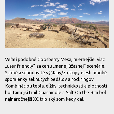
Veľmi podobné Goosberry Mesa, miernejšie, viac
„user friendly“ za cenu „menej úžasnej“ scenérie.
Strmé a schodovité výšľapy/zostupy niesli mnohé
spomienky seknutých pedálov a rockringov.
Kombináciou tepla, dĺžky, technickosti a plochosti
bol tamojší trail Guacamole a Salt On the Rim bol
najnáročnejší XC trip aký som kedy dal.