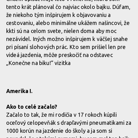
tento krát plánoval čo najviac okolo bajku. Dúfam,
že niekoho tým inšpirujem k objavovaniu a
cestovaniu, alebo minimálne ukážem našincovi, že
kkti sú na celom svete, nielen doma aby moc
nezávidel. Iných možno inšpirujem k väčšej snahe
pri písaní slohových prác. Kto sem prišiel len pre
videá jazdenia, môže preskočiť na odstavec
„Konečne na biku!“ vizitka
Amerika I.
Ako to celé začalo?
Začalo to tak, že mi rodičia v 17 rokoch kúpili
oceľový celopevňák s drapľavými pneumatikami za
1000 korún na jazdenie do školy a ja som si