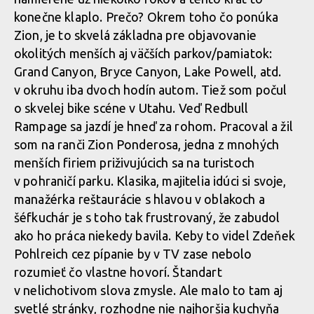
konečne klaplo. Prečo? Okrem toho čo ponúka
Zion, je to skvelá základna pre objavovanie
okolitých menších aj väčších parkov/pamiatok:
Grand Canyon, Bryce Canyon, Lake Powell, atd.
v okruhu iba dvoch hodín autom. Tiež som počul
o skvelej bike scéne v Utahu. Veď Redbull
Rampage sa jazdí je hneď za rohom. Pracoval a žil
som na ranči Zion Ponderosa, jedna z mnohých
menších firiem priživujúcich sa na turistoch
v pohraničí parku. Klasika, majitelia idúci si svoje,
manažérka reštaurácie s hlavou v oblakoch a
šéfkuchár je s toho tak frustrovaný, že zabudol
ako ho práca niekedy bavila. Keby to videl Zdeňek
Pohlreich cez pípanie by v TV zase nebolo
rozumieť čo vlastne hovorí. Štandart
v nelichotivom slova zmysle. Ale malo to tam aj
svetlé stránky, rozhodne nie najhoršia kuchyňa