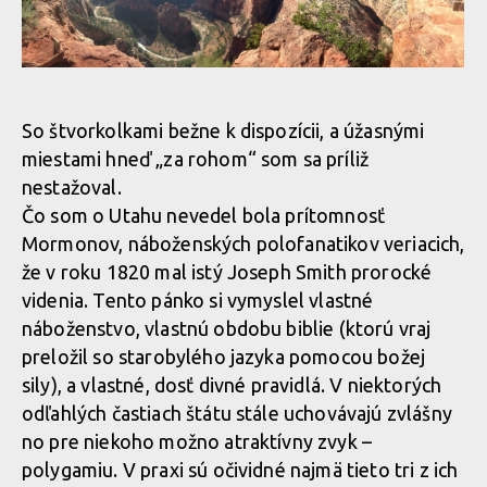
Po USA dolekop.com s Kopcom #1 - NUDY
Po USA dolekop.com s Kopcom #1 - CABLE MT
Po USA dolekop.com s Kopcom #1 - NUDY
So štvorkolkami bežne k dispozícii, a úžasnými
miestami hneď „za rohom“ som sa príliž
Po USA dolekop.com s Kopcom #1 - CABLE MT
Po USA dolekop.com s Kopcom #1 - NUDY
nestažoval.
Čo som o Utahu nevedel bola prítomnosť
Mormonov, náboženských polofanatikov veriacich,
Po USA dolekop.com s Kopcom #1 - CABLE MT
Po USA dolekop.com s Kopcom #1 - NUDY
že v roku 1820 mal istý Joseph Smith prorocké
videnia. Tento pánko si vymyslel vlastné
Po USA dolekop.com s Kopcom #1 - CABLE MT
náboženstvo, vlastnú obdobu biblie (ktorú vraj
preložil so starobylého jazyka pomocou božej
sily), a vlastné, dosť divné pravidlá. V niektorých
Po USA dolekop.com s Kopcom #1 - CABLE MT
odľahlých častiach štátu stále uchovávajú zvlášny
no pre niekoho možno atraktívny zvyk –
polygamiu. V praxi sú očividné najmä tieto tri z ich