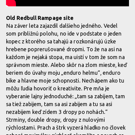
Old Redbull Rampage site
Na záver leta zajazdil dalšieho jedného. Vedel
som približnú polohu, no ide v podstate o jeden
kopec z ktorého sa tahajú a rozkonárujú úzke
hrebene poprerušované dropmi. To že na asi na
každom je nejaká stopa, ma uistí v tom že som na
správnom mieste. Alebo skôr na zlom mieste, keď
beriem do úvahy moju „enduro helmu“, enduro
bike a hlavne moje schopnosti. Nechápem ako tu
môžu ľudia hovoriť o kreativite. Pre mňa je
vyberanie lajny jednoduché: „tam sa zabijem, tam
sa tiež zabijem, tam sa asi zabijem a tu sa asi
nezabijem keď zídem 3 dropy po nohách.“
Strminy, double dropy, dropy z nulovými
rýchlostami. Prach a štrk vyzerá hladko no človek