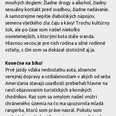
mnohých dogiem: Žiadne drogy a alkohol, žiadny
sexuálny kontakt pred svadbou, žiadne nadávanie.
A samozrejme nepitie diabolských nápojov,
semena všetkého zla: čaju a kávy! Trochu kultúrny
šok, ale po čase som našiel niekoľko
osvietenejších, s ktorými bola stále sranda.
Hlavnou vecou je pre nich rodina a silné rodinné
vzťahy, s čím som sa dokázal stotožniť aj ja.
Konečne na biku!
Prvé jazdy vďaka nedostatku auta, absencie
verejnej dopravy a vzdialenostiam v akých od seba
Američania stavajú usadlosti prebiehali hlavne na
ranči objavovaním turistických a konských
chodníkov. Raz som sa omylom našiel vnútri
chráneného územia na čo ma upozornila mladá
rangerka, ktorú som práve nasral. Pokutu som