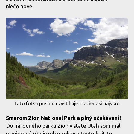
niečo nové.
Tato fotka pre mňa vystihuje Glacier asi najviac.
Smerom Zion National Park a plný očakávaní!
Do národného parku Zion v štáte Utah som mal
namierené už niekolko rokov a tento krát to