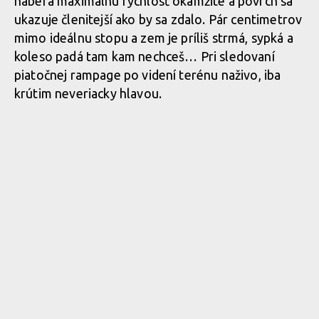
naberá maximálnu rýchlosť okamžite a povrch sa
ukazuje členitejší ako by sa zdalo. Pár centimetrov
mimo ideálnu stopu a zem je príliš strmá, sypká a
koleso padá tam kam nechceš… Pri sledovaní
piatočnej rampage po videní terénu naživo, iba
krútim neveriacky hlavou.