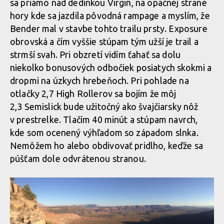
sa priamo nad dedinkou Virgin, na opačnej strane
hory kde sa jazdila pôvodná rampage a myslím, že
Bender mal v stavbe tohto trailu prsty. Exposure
obrovská a čím vyššie stúpam tým užší je trail a
strmší svah. Pri obzretí vidím ťahať sa dolu
niekolko bonusových odbočiek posiatych skokmi a
dropmi na úzkych hrebeňoch. Pri pohlade na
otlačky 2,7 High Rollerov sa bojím že môj
2,3 Semislick bude užitočný ako švajčiarsky nôž
v prestrelke. Tlačím 40 minút a stúpam navrch,
kde som ocenený výhľadom so západom slnka.
Nemôžem ho alebo obdivovať pridlho, keďže sa
púšťam dole odvrátenou stranou.