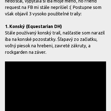
nedostal, vypýtala si iba moje meno, no friend
request na FB mi stále neprišiel :( Postupne som
však objavil 3 vysoko použitelné traily:
1. Konský (Equestarian DH)
Stále používaný konský trail, našťastie som narazil
iba na konské pozostatky. Šľapavý zo začiatku,
voľný piesok na hrebeni, zavreté zákruty, a
rockgarden na záver.