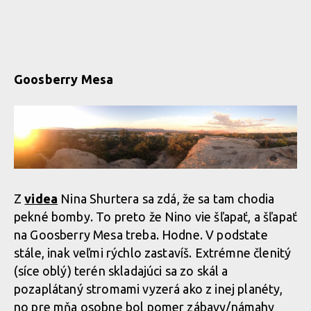
Goosberry Mesa
Z
videa
Nina Shurtera sa zdá, že sa tam chodia
pekné bomby. To preto že Nino vie šľapať, a šľapať
na Goosberry Mesa treba. Hodne. V podstate
stále, inak veľmi rýchlo zastavíš. Extrémne členitý
(síce oblý) terén skladajúci sa zo skál a
pozaplátaný stromami vyzerá ako z inej planéty,
no pre mňa osobne bol pomer zábavy/námahy