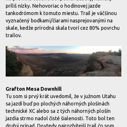
príliš nízky. Nehovoriac o hodinovej jazde
tankodrómom k tomuto miestu. Trail je väčšinou
vyznačený bodkami/čiarami nasprejovanými na
skale, kedže prírodná skala tvorí cez 80% povrchu
trailov.
Grafton Mesa Downhill
Tu som si prvý krát uvedomil, že v južnom Utahu
sa jazdí buď po plochých náhorných plošinách
technické XC alebo sa z tých náhorných plošín
jazdia strmo nadol čisté šialenosti. Toto bol ten
druhý prípad. Dovtedy najrozbitejší trail čo som