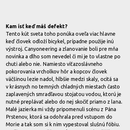
Kam ísť keď máš defekt?
Tento kút sveta toho ponúka oveľa viac hlavne
keď človek odloží bicykel, prípadne použije inú
výstroj. Canyoneering a zlanovanie boli pre mňa
novinka a dlho som nevedel či mi je to vlastne po
chuti alebo nie. Namiesto víťazoslávneho
pokorovania vrcholkov hôr a kopcov človek
väčšinou lezie nadol, hlbšie medzi skaly, ocitá sa
v krásnych no temných chladných miestach často
zaplavených smradľavou stojatou vodou, ktorú je
nutné preplávať alebo do nej skočiť priamo z lana.
Malé jazierka mi vždy pripomenuli scénu z Pána
Prstenov, ktorá sa odohrala pred vstupom do
Morie a tak som si k nim vypestoval slušnú fóbiu.