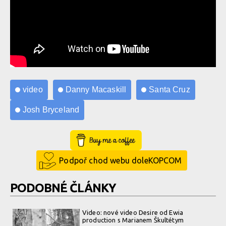
video
Danny Macaskill
Santa Cruz
Josh Bryceland
Buy Me a Coffee
Podpoř chod webu doleKOPCOM
PODOBNÉ ČLÁNKY
Video: nové video Desire od Ewia
production s Marianem Škultétym