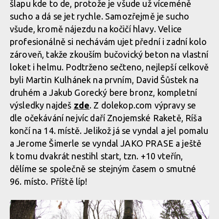
šlapu kde to de, protože je všude už víceméně
sucho a dá se jet rychle. Samozřejmě je sucho
WBS: Bučovice zahájily sjezdovou sezónu a i Čert se přijel
všude, kromě nájezdu na kočičí hlavy. Velice
zamazat
profesionálně si nechávám ujet přední i zadní kolo
zároveň, takže zkouším bučovický beton na vlastní
loket i helmu. Podtrženo sečteno, nejlepší celkově
byli Martin Kulhánek na prvním, David Šůstek na
druhém a Jakub Gorecký bere bronz, kompletní
výsledky najdeš
zde
. Z dolekop.com výpravy se
dle očekávání nejvíc daří Znojemské Raketě, Ríša
končí na 14. místě. Jelikož já se vyndal a jel pomalu
a Jerome Šimerle se vyndal JAKO PRASE a ještě
k tomu dvakrát nestihl start, tzn. +10 vteřín,
dělíme se společně se stejným časem o smutné
96. místo. Příště líp!