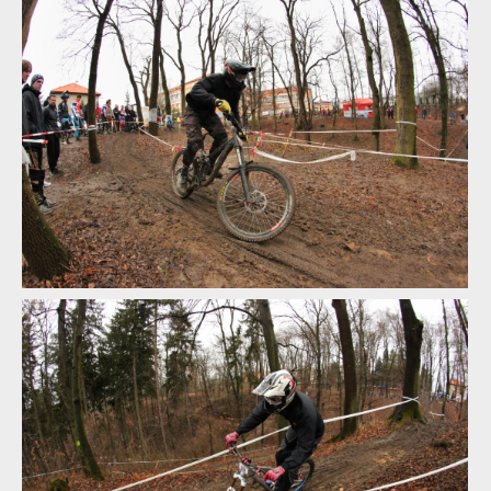
WBS: Bučovice zahájily sjezdovou sezónu a i Čert se přijel
zamazat
WBS: Bučovice zahájily sjezdovou sezónu a i Čert se přijel
zamazat