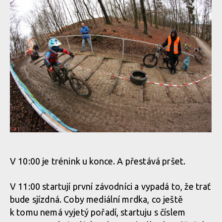
WBS: Bučovice zahájily sjezdovou sezónu a i Čert se přijel
zamazat
WBS: Bučovice zahájily sjezdovou sezónu a i Čert se přijel
zamazat
WBS: Bučovice zahájily sjezdovou sezónu a i Čert se přijel
zamazat
WBS: Bučovice zahájily sjezdovou sezónu a i Čert se přijel
zamazat
V 10:00 je trénink u konce. A přestává pršet.
V 11:00 startují první závodníci a vypadá to, že trať
WBS: Bučovice zahájily sjezdovou sezónu a i Čert se přijel
bude sjízdná. Coby mediální mrdka, co ještě
zamazat
k tomu nemá vyjetý pořadí, startuju s číslem