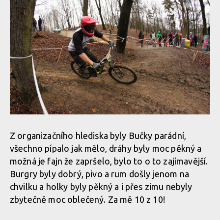
Z organizačního hlediska byly Bučky parádní,
všechno pípalo jak mělo, dráhy byly moc pěkný a
možná je fajn že zapršelo, bylo to o to zajímavější.
Burgry byly dobrý, pivo a rum došly jenom na
chvilku a holky byly pěkný a i přes zimu nebyly
zbytečně moc oblečený. Za mě 10 z 10!