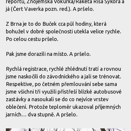
reportů, Znojemská Vokurka/Raketa Ríša Sýkora a
já (Čert Vaverka pozn. red.). A pršelo.
Z Brna je to do Buček cca půl hodiny, která
bohužel v dobré společnosti utekla velice rychle.
Po celou cestu pršelo.
Pak jsme dorazili na místo. A pršelo.
Rychlá registrace, rychlé zhlédnutí tratí a rovnou
jsme naskočili do závodnického a jali se trénovat.
Respektive, po četném přemlouvání sebe sama
jsme všichni tři využili přístřeší blízké autobusové
zastávky a nasoukali se do co nejvíce vrstev
oblečení. Protože teploměr ukazoval příjemných
jarních… dva stupně. A pršelo.