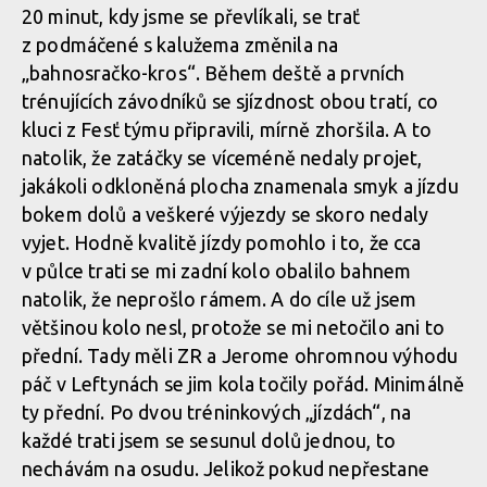
20 minut, kdy jsme se převlíkali, se trať
z podmáčené s kalužema změnila na
WBS: Bučovice zahájily sjezdovou sezónu a i Čert se přijel
„bahnosračko-kros“. Během deště a prvních
zamazat
trénujících závodníků se sjízdnost obou tratí, co
kluci z Fesť týmu připravili, mírně zhoršila. A to
natolik, že zatáčky se víceméně nedaly projet,
WBS: Bučovice zahájily sjezdovou sezónu a i Čert se přijel
jakákoli odkloněná plocha znamenala smyk a jízdu
zamazat
bokem dolů a veškeré výjezdy se skoro nedaly
vyjet. Hodně kvalitě jízdy pomohlo i to, že cca
v půlce trati se mi zadní kolo obalilo bahnem
natolik, že neprošlo rámem. A do cíle už jsem
většinou kolo nesl, protože se mi netočilo ani to
přední. Tady měli ZR a Jerome ohromnou výhodu
páč v Leftynách se jim kola točily pořád. Minimálně
ty přední. Po dvou tréninkových „jízdách“, na
každé trati jsem se sesunul dolů jednou, to
nechávám na osudu. Jelikož pokud nepřestane