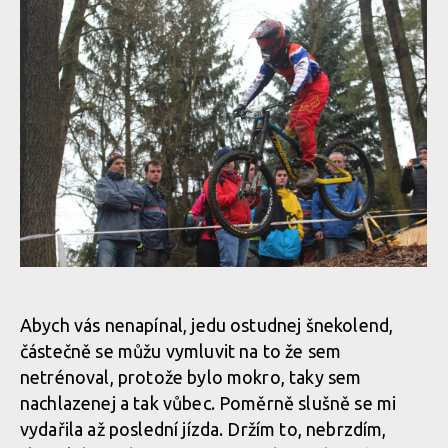
WBS: Bučovice zahájily sjezdovou sezónu a i Čert se přijel
zamazat
WBS: Bučovice zahájily sjezdovou sezónu a i Čert se přijel
zamazat
WBS: Bučovice zahájily sjezdovou sezónu a i Čert se přijel
zamazat
WBS: Bučovice zahájily sjezdovou sezónu a i Čert se přijel
zamazat
Abych vás nenapínal, jedu ostudnej šnekolend,
částečně se můžu vymluvit na to že sem
netrénoval, protože bylo mokro, taky sem
WBS: Bučovice zahájily sjezdovou sezónu a i Čert se přijel
nachlazenej a tak vůbec. Poměrně slušně se mi
zamazat
vydařila až poslední jízda. Držím to, nebrzdím,