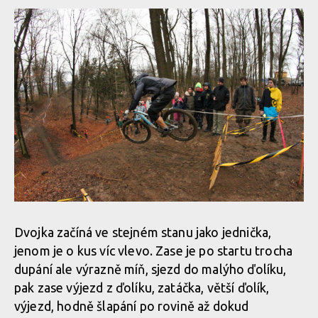
Dvojka začíná ve stejném stanu jako jednička,
jenom je o kus víc vlevo. Zase je po startu trocha
dupání ale výrazně míň, sjezd do malýho ďolíku,
pak zase výjezd z ďolíku, zatáčka, větší ďolík,
výjezd, hodně šlapání po rovině až dokud