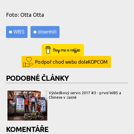
Foto: Otta Otta
WBS
downhill
Buy Me a Coffee
Podpoř chod webu doleKOPCOM
PODOBNÉ ČLÁNKY
Výsledkový servis 2017 #3 - první WBS a
Chinese v Jasné
KOMENTÁŘE