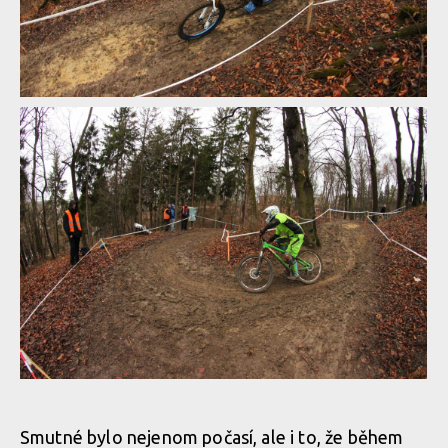
WBS: Bučovice zahájily sjezdovou sezónu a i Čert se přijel
zamazat
WBS: Bučovice zahájily sjezdovou sezónu a i Čert se přijel
zamazat
WBS: Bučovice zahájily sjezdovou sezónu a i Čert se přijel
zamazat
WBS: Bučovice zahájily sjezdovou sezónu a i Čert se přijel
zamazat
WBS: Bučovice zahájily sjezdovou sezónu a i Čert se přijel
zamazat
Smutné bylo nejenom počasí, ale i to, že během