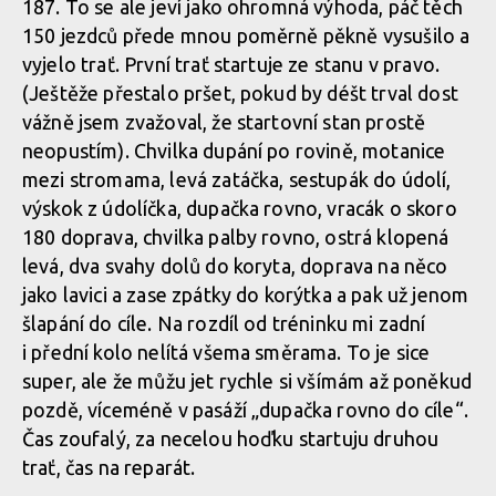
187. To se ale jeví jako ohromná výhoda, páč těch
150 jezdců přede mnou poměrně pěkně vysušilo a
WBS: Bučovice zahájily sjezdovou sezónu a i Čert se přijel
vyjelo trať. První trať startuje ze stanu v pravo.
zamazat
(Ještěže přestalo pršet, pokud by déšt trval dost
vážně jsem zvažoval, že startovní stan prostě
neopustím). Chvilka dupání po rovině, motanice
mezi stromama, levá zatáčka, sestupák do údolí,
výskok z údolíčka, dupačka rovno, vracák o skoro
180 doprava, chvilka palby rovno, ostrá klopená
levá, dva svahy dolů do koryta, doprava na něco
jako lavici a zase zpátky do korýtka a pak už jenom
šlapání do cíle. Na rozdíl od tréninku mi zadní
i přední kolo nelítá všema směrama. To je sice
super, ale že můžu jet rychle si všímám až poněkud
pozdě, víceméně v pasáží „dupačka rovno do cíle“.
Čas zoufalý, za necelou hoďku startuju druhou
trať, čas na reparát.