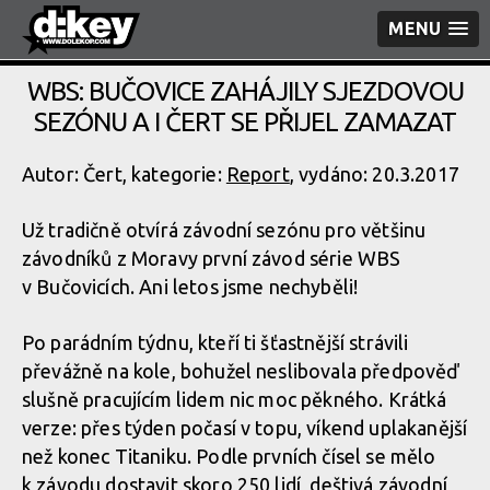
MENU
WBS: BUČOVICE ZAHÁJILY SJEZDOVOU
SEZÓNU A I ČERT SE PŘIJEL ZAMAZAT
Autor: Čert, kategorie:
Report
, vydáno: 20.3.2017
Už tradičně otvírá závodní sezónu pro většinu
závodníků z Moravy první závod série WBS
v Bučovicích. Ani letos jsme nechyběli!
Po parádním týdnu, kteří ti šťastnější strávili
převážně na kole, bohužel neslibovala předpověď
slušně pracujícím lidem nic moc pěkného. Krátká
verze: přes týden počasí v topu, víkend uplakanější
než konec Titaniku. Podle prvních čísel se mělo
k závodu dostavit skoro 250 lidí, deštivá závodní