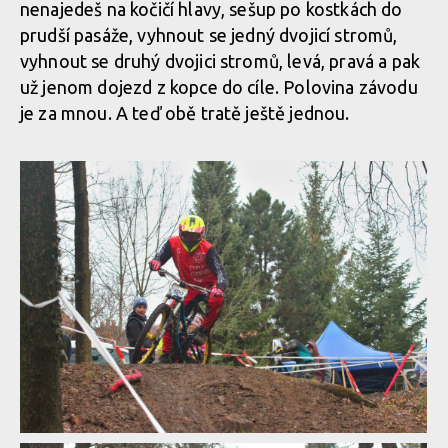
nenajedeš na kočičí hlavy, sešup po kostkách do
prudší pasáže, vyhnout se jedný dvojicí stromů,
vyhnout se druhý dvojici stromů, levá, pravá a pak
už jenom dojezd z kopce do cíle. Polovina závodu
je za mnou. A teď obě tratě ještě jednou.