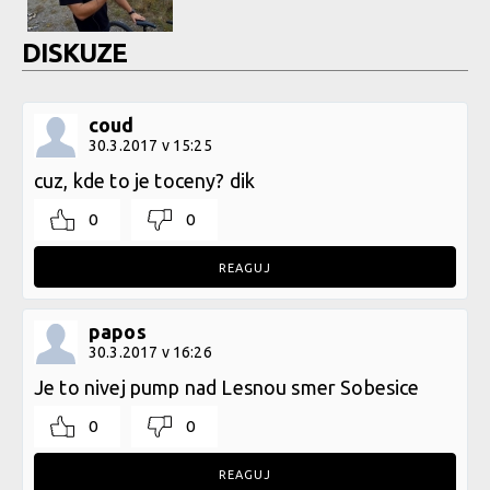
DISKUZE
coud
30.3.2017 v 15:25
cuz, kde to je toceny? dik
0
0
REAGUJ
papos
30.3.2017 v 16:26
Je to nivej pump nad Lesnou smer Sobesice
0
0
REAGUJ