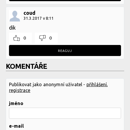
coud
31.3.2017 v 8:11
dik
0
0
REAGUJ
KOMENTÁŘE
Publikovat jako anonymní uživatel -
přihlášení
,
registrace
jméno
e-mail