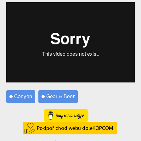
Canyon
Gear & Beer
Buy Me a Coffee
Podpoř chod webu doleKOPCOM