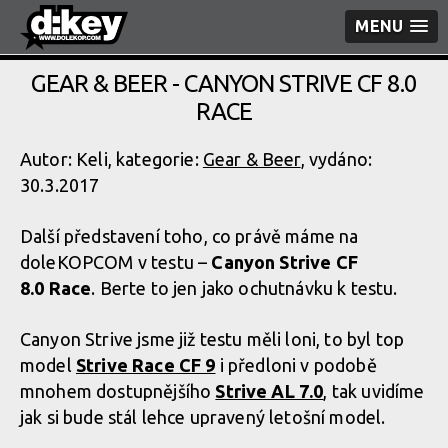
MENU
GEAR & BEER - CANYON STRIVE CF 8.0
RACE
Autor: Keli, kategorie:
Gear & Beer
, vydáno:
30.3.2017
Další představení toho, co právě máme na
doleKOPCOM v testu –
Canyon Strive CF
8.0 Race
. Berte to jen jako ochutnávku k testu.
Canyon Strive jsme již testu měli loni, to byl top
model
Strive Race CF 9
i předloni v podobě
mnohem dostupnějšího
Strive AL 7.0
, tak uvidíme
jak si bude stál lehce upravený letošní model.