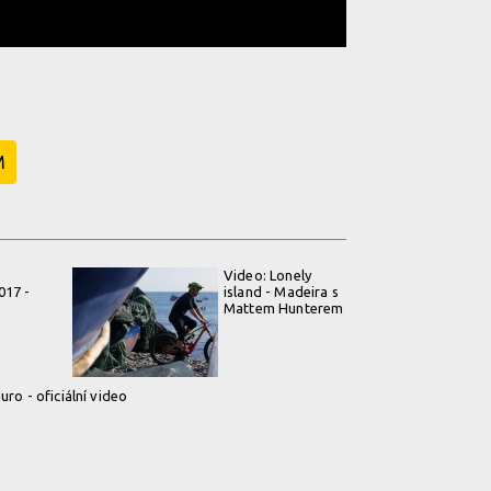
M
Video: Lonely
017 -
island - Madeira s
Mattem Hunterem
uro - oficiální video