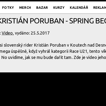
FOTKY
MERCH
BAZAR
KURZY
KALENDÁŘ
REKLA
KRISTIÁN PORUBAN - SPRING B
:
Video
, vydáno: 25.5.2017
si slovenský rider Kristián Poruban v Koutech nad Desn
mega úspěšně, když vyhrál kategorii Race U21, tento v
. No uvidíme, jak se mu bude dařit tam. Zde je video jeh