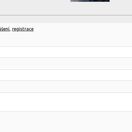
ášení
,
registrace