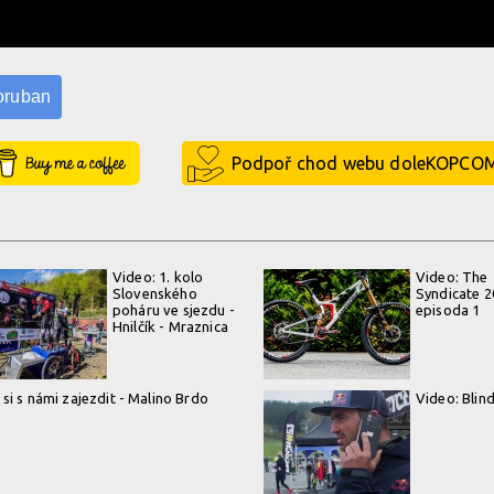
Poruban
Buy Me a Coffee
Podpoř chod webu doleKOPCO
Video: 1. kolo
Video: The
Slovenského
Syndicate 2
poháru ve sjezdu -
episoda 1
Hnilčík - Mraznica
 si s námi zajezdit - Malino Brdo
Video: Blind