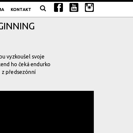
MA
KONTAKT
EGINNING
ou vyzkoušel svoje
íkend ho čeká endurko
o z předsezónní