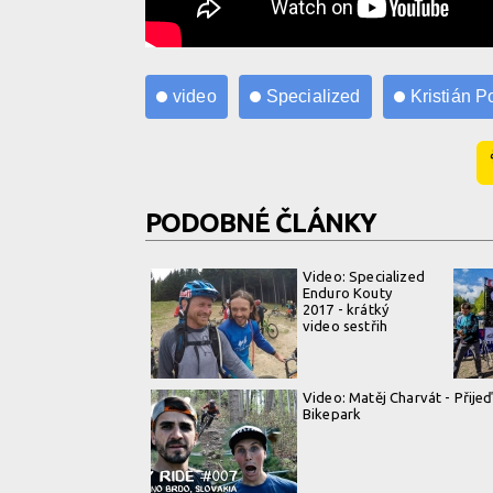
video
Specialized
Kristián 
PODOBNÉ ČLÁNKY
Video: Specialized
Enduro Kouty
2017 - krátký
video sestřih
Video: Matěj Charvát - Přijeď
Bikepark