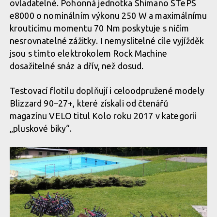
ovladatelné. Pohonná jednotka Shimano STePS
e8000 o nominálním výkonu 250 W a maximálnímu
krouticímu momentu 70 Nm poskytuje s ničím
nesrovnatelné zážitky. I nemyslitelné cíle vyjížděk
jsou s tímto elektrokolem Rock Machine
dosažitelné snáz a dřív, než dosud.
Testovací flotilu doplňují i celoodpružené modely
Blizzard 90–27+, které získali od čtenářů
magazínu VELO titul Kolo roku 2017 v kategorii
„pluskové biky“.