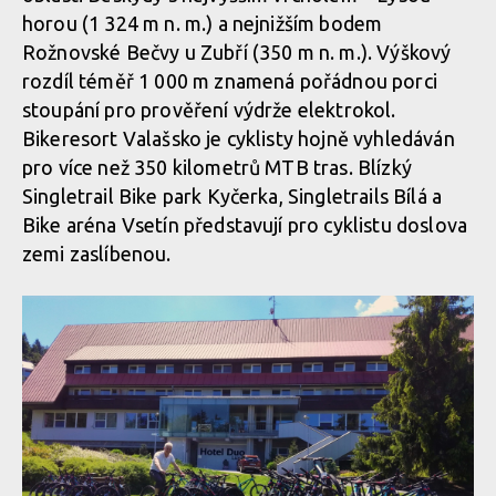
horou (1 324 m n. m.) a nejnižším bodem
Rožnovské Bečvy u Zubří (350 m n. m.). Výškový
rozdíl téměř 1 000 m znamená pořádnou porci
stoupání pro prověření výdrže elektrokol.
Bikeresort Valašsko je cyklisty hojně vyhledáván
pro více než 350 kilometrů MTB tras. Blízký
Singletrail Bike park Kyčerka, Singletrails Bílá a
Bike aréna Vsetín představují pro cyklistu doslova
zemi zaslíbenou.