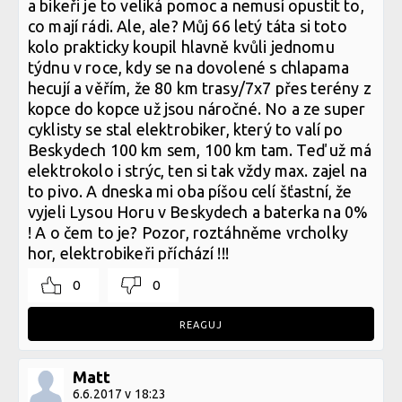
a bikeři je to veliká pomoc a nemusí opustit to,
co mají rádi. Ale, ale? Můj 66 letý táta si toto
kolo prakticky koupil hlavně kvůli jednomu
týdnu v roce, kdy se na dovolené s chlapama
hecují a věřím, že 80 km trasy/7x7 přes terény z
kopce do kopce už jsou náročné. No a ze super
cyklisty se stal elektrobiker, který to valí po
Beskydech 100 km sem, 100 km tam. Teď už má
elektrokolo i strýc, ten si tak vždy max. zajel na
to pivo. A dneska mi oba píšou celí šťastní, že
vyjeli Lysou Horu v Beskydech a baterka na 0%
! A o čem to je? Pozor, roztáhněme vrcholky
hor, elektrobikeři příchází !!!
0
0
REAGUJ
Matt
6.6.2017 v 18:23