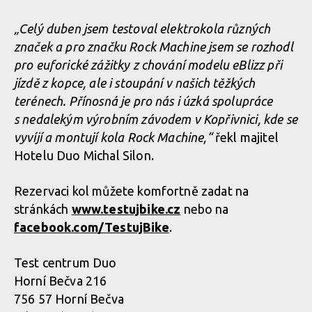
„Celý duben jsem testoval elektrokola různých
značek a pro značku Rock Machine jsem se rozhodl
pro euforické zážitky z chování modelu eBlizz při
jízdě z kopce, ale i stoupání v našich těžkých
terénech. Přínosná je pro nás i úzká spolupráce
s nedalekým výrobním závodem v Kopřivnici, kde se
vyvíjí a montují kola Rock Machine,“
řekl majitel
Hotelu Duo Michal Silon.
Rezervaci kol můžete komfortně zadat na
stránkách
www.testujbike.cz
nebo na
facebook.com/Tes­tujBike
.
Test centrum Duo
Horní Bečva 216
756 57 Horní Bečva