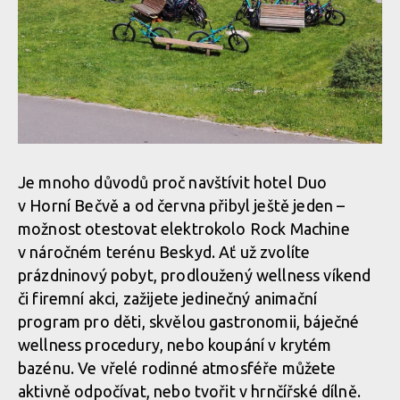
Je mnoho důvodů proč navštívit hotel Duo
v Horní Bečvě a od června přibyl ještě jeden –
možnost otestovat elektrokolo Rock Machine
v náročném terénu Beskyd. Ať už zvolíte
prázdninový pobyt, prodloužený wellness víkend
či firemní akci, zažijete jedinečný animační
program pro děti, skvělou gastronomii, báječné
wellness procedury, nebo koupání v krytém
bazénu. Ve vřelé rodinné atmosféře můžete
aktivně odpočívat, nebo tvořit v hrnčířské dílně.