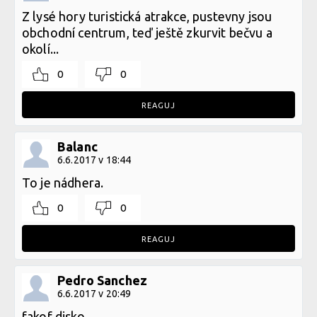
Z lysé hory turistická atrakce, pustevny jsou
obchodní centrum, teď ještě zkurvit bečvu a
okolí...
0
0
REAGUJ
Balanc
6.6.2017 v 18:44
To je nádhera.
0
0
REAGUJ
Pedro Sanchez
6.6.2017 v 20:49
fakof disko