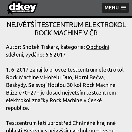
MENU
NEJVĚTŠÍ TESTCENTRUM ELEKTROKOL
ROCK MACHINE V ČR
Autor: Shotek Tiskarz, kategorie:
Obchodní
sdělení
, vydáno: 6.6.2017
1. 6. 2017 zahájilo provoz testcentrum elektrokol
Rock Machine v Hotelu Duo, Horní Bečva,
Beskydy. Se svojí flotilou 30 kol Rock Machine
Blizz e70–27+ je dosud největším testcentrem
elektrokol značky Rock Machine v České
republice.
Testcentrum leží uprostřed Chráněné krajinné
oblasti Beskydy s nejvyšším vrcholem – Lysou