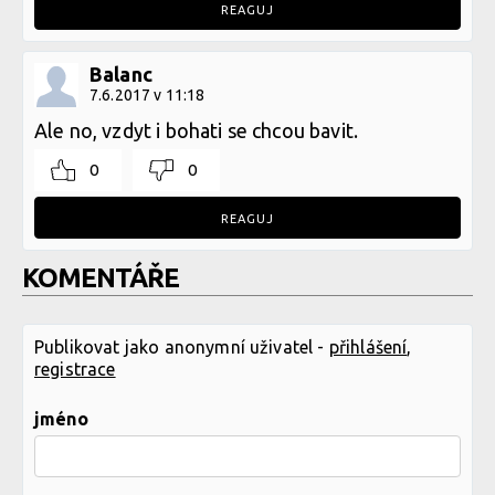
REAGUJ
Balanc
7.6.2017 v 11:18
Ale no, vzdyt i bohati se chcou bavit.
0
0
REAGUJ
KOMENTÁŘE
Publikovat jako anonymní uživatel -
přihlášení
,
registrace
jméno