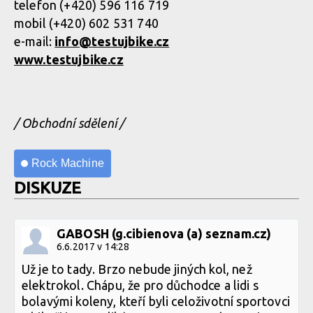
telefon (+420) 596 116 719
mobil (+420) 602 531 740
e-mail:
info@
testujbike.cz
www.testujbike.cz
/ Obchodní sdělení /
Rock Machine
DISKUZE
GABOSH (g.cibienova (a) seznam.cz)
6.6.2017 v 14:28
Už je to tady. Brzo nebude jiných kol, než
elektrokol. Chápu, že pro důchodce a lidi s
bolavými koleny, kteří byli celoživotní sportovci