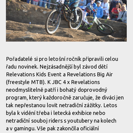
Galerie a report: Tomáš Slavík se stal králem seriálu 4 x Pro Tour
Galerie a report: Tomáš Slavík se stal králem seriálu 4 x Pro Tour
Pořadatelé si pro letošní ročník připravili celou
řadu novinek. Nejzásadnější byl závod dětí
Galerie a report: Tomáš Slavík se stal králem seriálu 4 x Pro Tour
Relevations Kids Event a Revelations Big Air
(freestyle MTB). K JBC 4 x Revelations
neodmyslitelně patří i bohatý doprovodný
Galerie a report: Tomáš Slavík se stal králem seriálu 4 x Pro Tour
program, který každoročně zaručuje, že diváci jen
tak nepřestanou lovit netradiční zážitky. Letos
byla k vidění třeba i letecká exhibice nebo
netradiční souboj riders s youtubery na kolech
a v gamingu. Vše pak zakončila oficiální