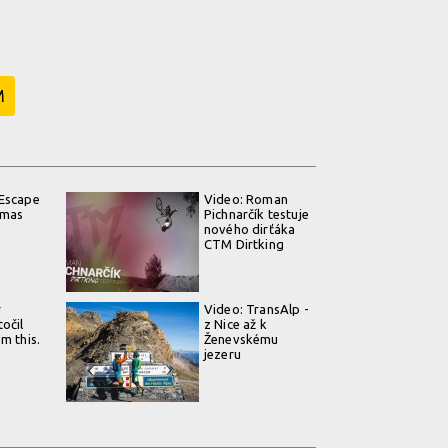
M
 Escape
Video: Roman
omas
Pichnarčík testuje
nového dirťáka
CTM Dirtking
r
Video: TransAlp -
očil
z Nice až k
m this.
Ženevskému
jezeru