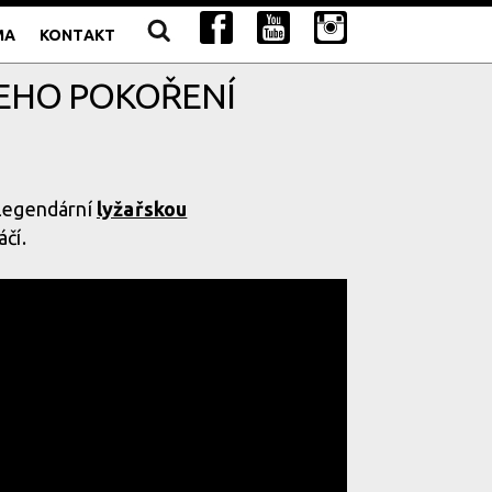
MA
KONTAKT
JEHO POKOŘENÍ
 legendární
lyžařskou
čí.