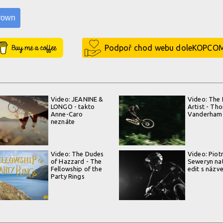
rown
Buy Me a Coffee
Podpoř chod webu doleKOPCO
Video: JEANINE &
Video: The
LONGO - takto
Artist - Th
Anne-Caro
Vanderham
neznáte
Video: The Dudes
Video: Piot
of Hazzard - The
Seweryn nat
Fellowship of the
edit s názve
Party Rings