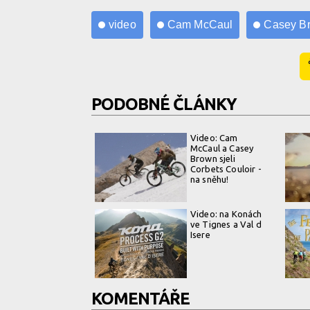
video
Cam McCaul
Casey B
PODOBNÉ ČLÁNKY
Video: Cam
McCaul a Casey
Brown sjeli
Corbets Couloir -
na sněhu!
Video: na Konách
ve Tignes a Val d
Isere
KOMENTÁŘE