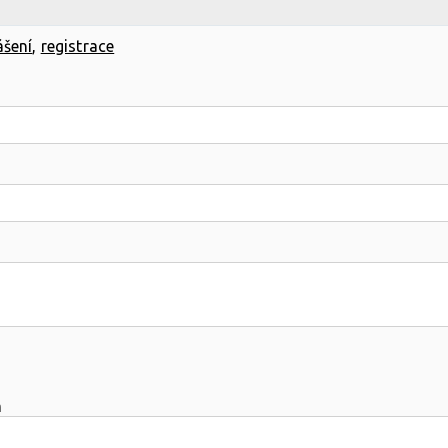
ášení
,
registrace
m