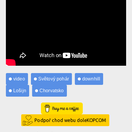
video
Světový pohár
downhill
Lošijn
Chorvatsko
Buy Me a Coffee
Podpoř chod webu doleKOPCOM