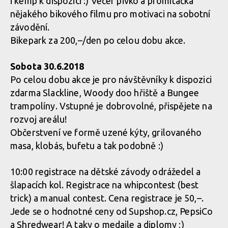
i kemp k dispozici :) Večer pivko a promítačka
nějakého bikového filmu pro motivaci na sobotní
závodění.
Bikepark za 200,–/den po celou dobu akce.
Sobota 30.6.2018
Po celou dobu akce je pro návštěvníky k dispozici
zdarma Slackline, Woody doo hřiště a Bungee
trampolíny. Vstupné je dobrovolné, přispějete na
rozvoj areálu!
Občerstvení ve formě uzené kýty, grilovaného
masa, klobás, bufetu a tak podobně :)
10:00 registrace na dětské závody odrážedel a
šlapacích kol. Registrace na whipcontest (best
trick) a manual contest. Cena registrace je 50,–.
Jede se o hodnotné ceny od Supshop.cz, PepsiCo
a Shredwear! A taky o medaile a diplomy ;)