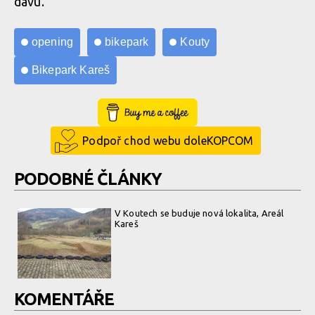
davu.
opening
bikepark
Kouty
Bikepark Kareš
Buy Me a Coffee
Podpoř chod webu doleKOPCOM
PODOBNÉ ČLÁNKY
V Koutech se buduje nová lokalita, Areál
Kareš
KOMENTÁŘE