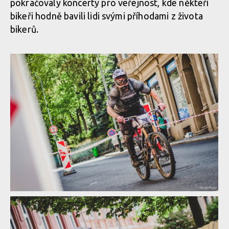
pokračovaly koncerty pro veřejnost, kde někteří
bikeři hodně bavili lidi svými příhodami z života
bikerů.
Report: Erik Irmisch ukořistil King of City Downhill