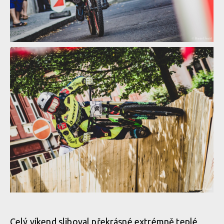
Report: Erik Irmisch ukořistil King of City Downhill
Report: Erik Irmisch ukořistil King of City Downhill
Report: Erik Irmisch ukořistil King of City Downhill
Report: Erik Irmisch ukořistil King of City Downhill
Celý víkend sliboval překrásné extrémně teplé