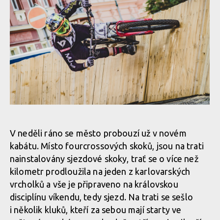
Report: Erik Irmisch ukořistil King of City Downhill
Report: Erik Irmisch ukořistil King of City Downhill
Report: Erik Irmisch ukořistil King of City Downhill
V neděli ráno se město probouzí už v novém
kabátu. Místo fourcrossových skoků, jsou na trati
Report: Erik Irmisch ukořistil King of City Downhill
nainstalovány sjezdové skoky, trať se o více než
kilometr prodloužila na jeden z karlovarských
vrcholků a vše je připraveno na královskou
Report: Erik Irmisch ukořistil King of City Downhill
disciplínu víkendu, tedy sjezd. Na trati se sešlo
i několik kluků, kteří za sebou mají starty ve