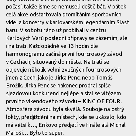
počasí, takže jsme se nemuseli deště bát. V pátek
Report: Erik Irmisch ukořistil King of City Downhill
celá akce odstartovala promítáním sportovních
videí a koncerty v karlovarském legendárním Slash
baru. V sobotu ráno už probíhali v centru
Report: Erik Irmisch ukořistil King of City Downhill
Karlových Varů poslední přípravy se zázemím, ale
i na trati. Každopádně ve 13 hodin dle
harmonogramu začíná první fourcrosový závod
v Čechách, situovaný do města. Na trati se
objevuje několik velmi zvučných fourcrosových
jmen z Čech, jako je Jirka Penc, nebo Tomáš
Brožík. Jirka Penc se nakonec prodral spíše
sjezdovou konkurencí nejlépe a stal se vítězem
prvního víkendového závodu – KING OF FOUR.
Atmosféra závodu byla skvělá. Souboje na ostrý
lokty, předjíždění na místech, kde se ukázalo, kdo
má větší k…, Erikovo předjetí ve finále alá Michal
Maroši… Bylo to super.