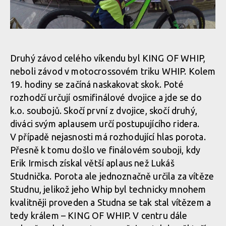
Report: Erik Irmisch ukořistil King of City Downhill
Druhý závod celého víkendu byl KING OF WHIP,
neboli závod v motocrossovém triku WHIP. Kolem
Report: Erik Irmisch ukořistil King of City Downhill
19. hodiny se začíná naskakovat skok. Poté
rozhodčí určují osmifinálové dvojice a jde se do
k.o. soubojů. Skočí první z dvojice, skočí druhý,
Report: Erik Irmisch ukořistil King of City Downhill
diváci svým aplausem určí postupujícího ridera.
V případě nejasnosti má rozhodující hlas porota.
Přesně k tomu došlo ve finálovém souboji, kdy
Erik Irmisch získal větší aplaus než Lukáš
Studnička. Porota ale jednoznačně určila za vítěze
Studnu, jelikož jeho Whip byl technicky mnohem
kvalitněji proveden a Studna se tak stal vítězem a
tedy králem – KING OF WHIP. V centru dále