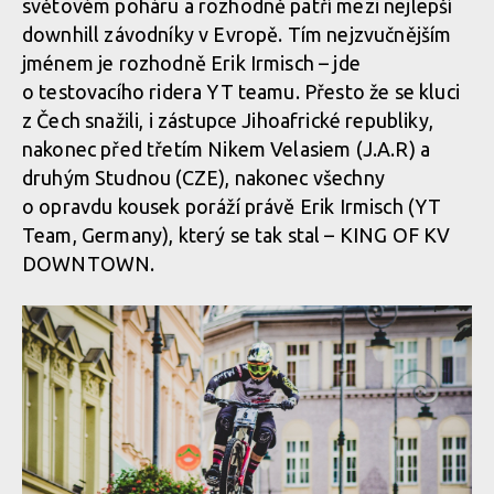
světovém poháru a rozhodně patří mezi nejlepší
downhill závodníky v Evropě. Tím nejzvučnějším
jménem je rozhodně Erik Irmisch – jde
o testovacího ridera YT teamu. Přesto že se kluci
z Čech snažili, i zástupce Jihoafrické republiky,
nakonec před třetím Nikem Velasiem (J.A.R) a
druhým Studnou (CZE), nakonec všechny
o opravdu kousek poráží právě Erik Irmisch (YT
Team, Germany), který se tak stal – KING OF KV
DOWNTOWN.