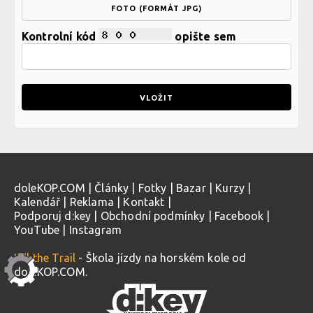
FOTO (FORMÁT JPG)
Kontrolní kód
opište sem
doleKOP.COM
|
Články
|
Fotky
|
Bazar
|
Kurzy
|
Kalendář
|
Reklama
|
Kontakt
|
Podporuj d:key
|
Obchodní podmínky
|
Facebook
|
YouTube
|
Instagram
Kill the Trail
- Škola jízdy na horském kole od
doleKOP.COM.