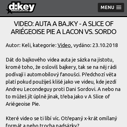
MENU
VIDEO: AUTA A BAJKY - A SLICE OF
ARIÉGEOISE PIE A LACON VS. SORDO
Autor: Keli, kategorie:
Video
, vydáno: 23.10.2018
Dát do bajkového videa auta je sázka na jistotu,
kromě toho, že oslovíš bajkery, tak se na něj rádi
podívají i automobilový fanoušci. Předchozí věta
platí pokud použiješ klišé jako ve videu, kde jezdí
Andreu Lecondeguy proti Dani Sordovi. A nebo na
to můžeš jít úplně jinak, třeba jako v A Slice of
Ariégeoise Pie.
Které video se ti líbí víc. Otřepaný x-krát omílaný
formát a nebo trocha nadsázky?