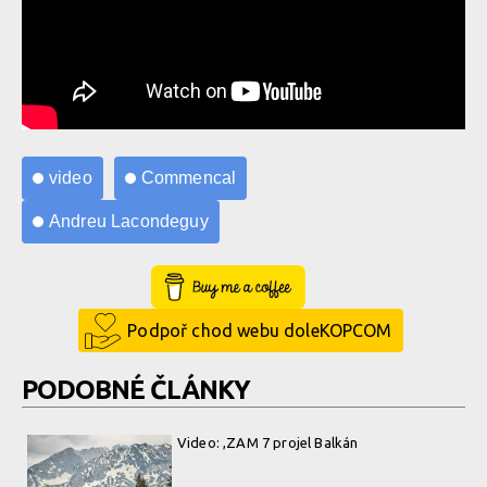
video
Commencal
Andreu Lacondeguy
Buy Me a Coffee
Podpoř chod webu doleKOPCOM
PODOBNÉ ČLÁNKY
Video: ,ZAM 7 projel Balkán