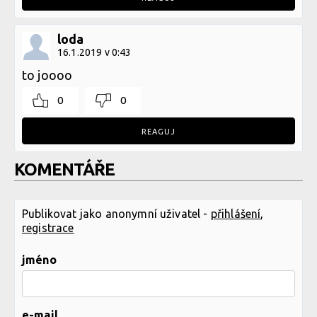
loda
16.1.2019 v 0:43
to joooo
0
0
REAGUJ
KOMENTÁŘE
Publikovat jako anonymní uživatel -
přihlášení
,
registrace
jméno
e-mail