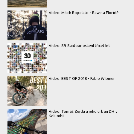
Video: Mitch Ropelato - Raw na Floridě
Video: SR Suntour oslavil třicet let
Video: BEST OF 2018 - Fabio Wibmer
Video: Tomáš Zejda a jeho urban DH v
Kolumbii