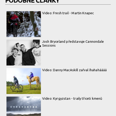
PODOBNÉ ČLÁNKY
Video: Fresh trail - Martin Knapec
Josh Bryceland představuje Cannondale
Sessions
Video: Danny MacAskill zařval íhahaháááá
Video: Kyrgyzstan - traily třiceti kmenů