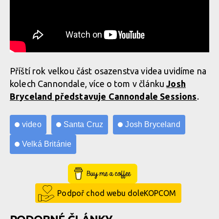
Příští rok velkou část osazenstva videa uvidíme na
kolech Cannondale, více o tom v článku
Josh
Bryceland představuje Cannondale Sessions
.
video
Santa Cruz
Josh Bryceland
Velká Británie
Buy Me a Coffee
Podpoř chod webu doleKOPCOM