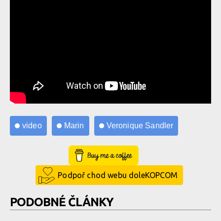
video
Marin
Veronique Sandler
Buy Me a Coffee
Podpoř chod webu doleKOPCOM
PODOBNÉ ČLÁNKY