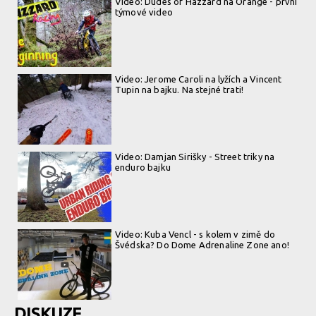
Video: Dudes of Hazzard na Orange - první
týmové video
Video: Jerome Caroli na lyžích a Vincent
Tupin na bajku. Na stejné trati!
Video: Damjan Sirišky - Street triky na
enduro bajku
Video: Kuba Vencl - s kolem v zimě do
Švédska? Do Dome Adrenaline Zone ano!
DISKUZE