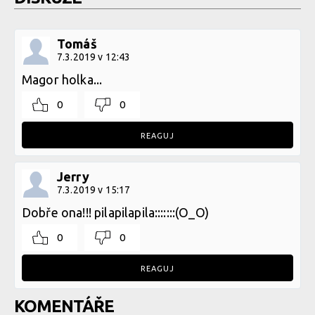
Tomáš
7.3.2019 v 12:43
Magor holka...
0
0
REAGUJ
Jerry
7.3.2019 v 15:17
Dobře ona!!! pilapilapila:::::::(O_O)
0
0
REAGUJ
KOMENTÁŘE