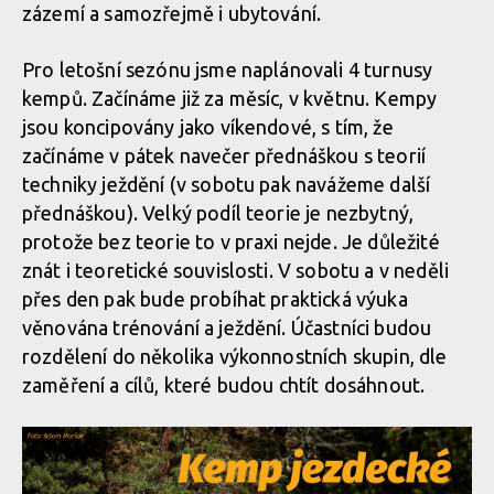
zázemí a samozřejmě i ubytování.
Pro letošní sezónu jsme naplánovali 4 turnusy
kempů. Začínáme již za měsíc, v květnu. Kempy
jsou koncipovány jako víkendové, s tím, že
začínáme v pátek navečer přednáškou s teorií
techniky ježdění (v sobotu pak navážeme další
přednáškou). Velký podíl teorie je nezbytný,
protože bez teorie to v praxi nejde. Je důležité
znát i teoretické souvislosti. V sobotu a v neděli
přes den pak bude probíhat praktická výuka
věnována trénování a ježdění. Účastníci budou
rozdělení do několika výkonnostních skupin, dle
zaměření a cílů, které budou chtít dosáhnout.