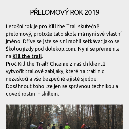
PŘELOMOVÝ ROK 2019
Kill the Trail vstupuje do třetí sezóny
Letošní rok je pro Kill the Trail skutečně
přelomový, protože tato škola má nyní své vlastní
jméno. Dříve se jste se s ní mohli setkávat jako se
Školou jízdy pod dolekop.com. Nyní se přeměnila
na
Kill the trail
.
Proč Kill the Trail? Chceme z našich klientů
vytvořit trailové zabijáky, které na trati nic
nezaskočí a vše bezpečně a jistě sjedou.
Dosáhnout toho lze jen se správnou technikou a
dovednostmi – skillem.