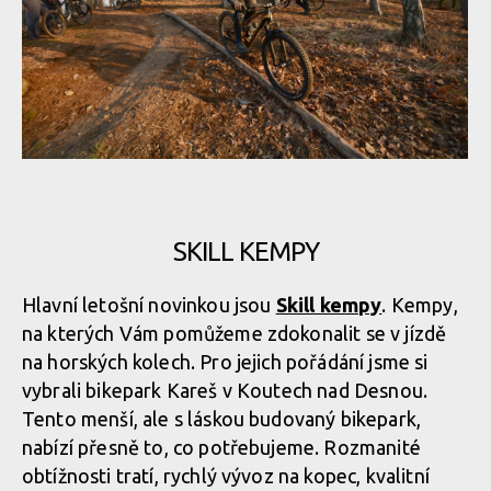
Kill the Trail vstupuje do třetí sezóny
SKILL KEMPY
Kill the Trail vstupuje do třetí sezóny
Hlavní letošní novinkou jsou
Skill kempy
. Kempy,
na kterých Vám pomůžeme zdokonalit se v jízdě
na horských kolech. Pro jejich pořádání jsme si
vybrali bikepark Kareš v Koutech nad Desnou.
Tento menší, ale s láskou budovaný bikepark,
nabízí přesně to, co potřebujeme. Rozmanité
obtížnosti tratí, rychlý vývoz na kopec, kvalitní