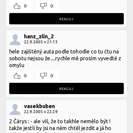
0
0
REAGUJ
hanz_zlín_2
22.9.2005 v 21:13
hele zajištěný auta podle tohodle co tu čtu na
sobotu nejsou že....rychle mě prosím vyvedtě z
omylu
0
0
REAGUJ
vasekbuben
22.9.2005 v 22:29
2 Čárys : - ale víš, že to takhle nemělo být !
takže jestli by jsi na něm chtěl jezdit a já ho