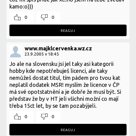
kamo:o)))
0
0
REAGUJ
www.majklcervenka.wz.cz
23.9.2005 v 18:45
Jo ale na slovensku jsi jel taky asi kategorii
hobby kde nepotřebuješ licenci, ale taky
nemůžeš dostat titul, tím pádem pro tvou kat
neplatil dodatek MSR! myslím že licence v ČP
má své opotstatnění a je dobře že musí být. Si
představ že by v HT jeli všichni možní co mají
třeba 15ct let, by se tam pozabýjeli.
0
0
REAGUJ