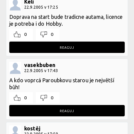
Keli
22.9.2005 v 17:25
Doprava na start bude tradicne autama, licence
je potreba i do Hobby.
0
0
REAGUJ
vasekbuben
22.9.2005 v 17:43
A kdo voprcá Paroubkovu starou je největší
bůh!
0
0
REAGUJ
kostěj