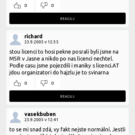
0
0
REAGUJ
richard
23.9.2005 v 12:35
stou licenci to hosi pekne posrali byli jsme na
MSR v Jasne a nikdo po nas licenci nechtel.
Podle casu jsme pojezdili i maniky s licenci.AT
jdou organizatori do hajzlu je to svinarna
0
0
REAGUJ
vasekbuben
23.9.2005 v 12:41
to se mi snad zdá, vy fakt nejste normální. Jestli