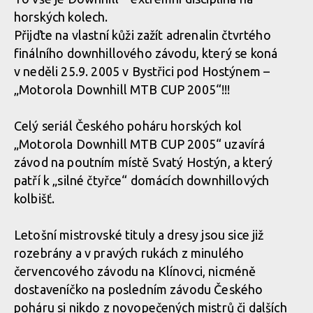
horských kolech.
Přijďte na vlastní kůži zažít adrenalin čtvrtého
finálního downhillového závodu, který se koná
v neděli 25.9. 2005 v Bystřici pod Hostýnem –
„Motorola Downhill MTB CUP 2005“!!!
Celý seriál Českého poháru horských kol
„Motorola Downhill MTB CUP 2005“ uzavírá
závod na poutním místě Svatý Hostýn, a který
patří k „silné čtyřce“ domácích downhillových
kolbišť.
Letošní mistrovské tituly a dresy jsou sice již
rozebrány a v pravých rukách z minulého
červencového závodu na Klínovci, nicméně
dostaveníčko na posledním závodu Českého
poháru si nikdo z novopečených mistrů či dalších