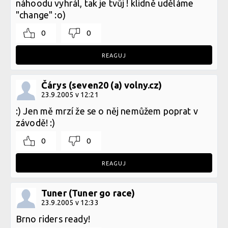
náhoodu vyhrál, tak je tvůj ! klidně uděláme
"change" :o)
0
0
REAGUJ
Čárys (seven20 (a) volny.cz)
23.9.2005 v 12:21
:) Jen mě mrzí že se o něj nemůžem poprat v
závodě! :)
0
0
REAGUJ
Tuner (Tuner go race)
23.9.2005 v 12:33
Brno riders ready!