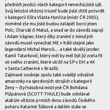
předních jezdců všech kategorií nenechá jistě ujít.
Svůj letošní vítězný triumf bude jistě chtít potvrdit
v kategorii Elita Vlasta Hynčica (mistr ČR 2005),
nicméně zle mu jistě budou zatápět borci jmen
Polc, Charvát či Matuš, a snad se do závodů zapojí
i Adam Vágner, který díky zranění z minulých
závodů musel vynechat ME v Itálii stejně jako
legendární Michal Maroši… a také skvělý jezdec
Kamil Tatarkovič, který měl by měl být již zcela fit
ze svého zranění, které utržil na SP v DH a 4X
v Santa Catherině v Brazílii.
Zajímavé souboje spolu také svádějí odvážné
amazonky na sjezdových strojích v kategorii
Ženy – čtyřnásobná mistryně ČR Bohdana
Půlpánová (SCOTT-THULE) bude odolávat
atakům vítězce prvních dvou závodů Českého
poháru Katarině Šiškové a dalším stále se