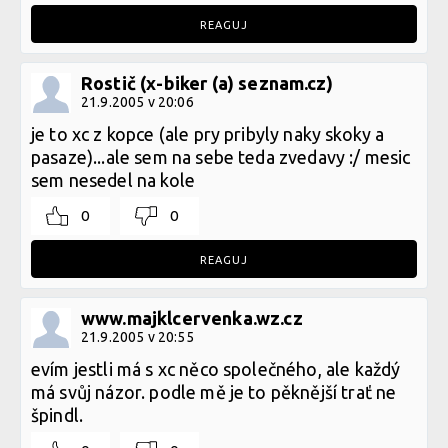
REAGUJ
Rostič (x-biker (a) seznam.cz)
21.9.2005 v 20:06
je to xc z kopce (ale pry pribyly naky skoky a
pasaze)...ale sem na sebe teda zvedavy :/ mesic
sem nesedel na kole
0
0
REAGUJ
www.majklcervenka.wz.cz
21.9.2005 v 20:55
evím jestli má s xc něco společného, ale každý
má svůj názor. podle mě je to pěknější trať ne
špindl.