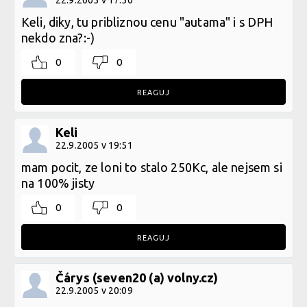
22.9.2005 v 17:50
Keli, diky, tu pribliznou cenu "autama" i s DPH
nekdo zna?:-)
0
0
REAGUJ
Keli
22.9.2005 v 19:51
mam pocit, ze loni to stalo 250Kc, ale nejsem si
na 100% jisty
0
0
REAGUJ
Čárys (seven20 (a) volny.cz)
22.9.2005 v 20:09