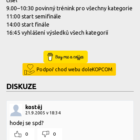
čísel
9.00–10:30 povinný trénink pro všechny kategorie
11:00 start semifinále
14:00 start finále
16:45 vyhlášení výsledků všech kategorií
Buy Me a Coffee
Podpoř chod webu doleKOPCOM
DISKUZE
kostěj
21.9.2005 v 18:34
hodej se spd?
0
0