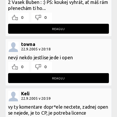
2 Vasek Buben : :) PS: koukej vyhrát, ať máš rám
přenechám ti ho...
0
0
REAGUJ
towna
22.9.2005 v 20:18
nevý nekdo jestlise jede i open
0
0
REAGUJ
Keli
22.9.2005 v 20:59
vy ty komentare dopr*ele nectete, zadnej open
se nejede, je to CP, je potreba licence