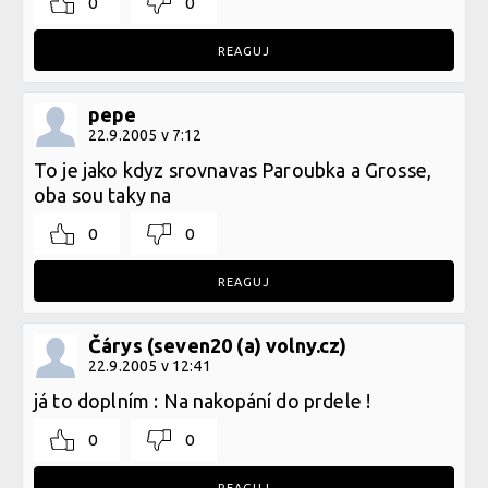
0
0
REAGUJ
pepe
22.9.2005 v 7:12
To je jako kdyz srovnavas Paroubka a Grosse,
oba sou taky na
0
0
REAGUJ
Čárys (seven20 (a) volny.cz)
22.9.2005 v 12:41
já to doplním : Na nakopání do prdele !
0
0