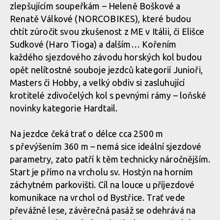
zlepšujícím soupeřkám – Heleně Boškové a
Renatě Válkové (NORCOBIKES), které budou
chtít zúročit svou zkušenost z ME v Itálii, či Elišce
Sudkové (Haro Tioga) a dalším… Kořením
každého sjezdového závodu horských kol budou
opět nelítostné souboje jezdců kategorií Junioři,
Masters či Hobby, a velký obdiv si zasluhující
krotitelé zdivočelých kol s pevnými rámy – loňské
novinky kategorie Hardtail.
Na jezdce čeká trať o délce cca 2500 m
s převýšením 360 m – nemá sice ideální sjezdové
parametry, zato patří k těm technicky náročnějším.
Start je přímo na vrcholu sv. Hostýn na horním
záchytném parkovišti. Cíl na louce u příjezdové
komunikace na vrchol od Bystřice. Trať vede
převážně lese, závěrečná pasáž se odehrává na