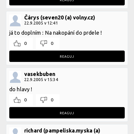
REAGUJ
Čárys (seven20 (a) volny.cz)
22.9.2005 v 12:41
já to doplním : Na nakopání do prdele !
0
0
REAGUJ
vasekbuben
22.9.2005 v 15:34
do hlavy !
0
0
REAGUJ
richard (pampeliska.myska (a)