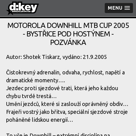
MENU
MOTOROLA DOWNHILL MTB CUP 2005
- BYSTŘICE POD HOSTÝNEM -
POZVÁNKA
Autor: Shotek Tiskarz, vydáno: 21.9.2005
Čistokrevný adrenalin, odvaha, rychlost, napětí a
dramatické momenty….
Jezdec proti sjezdové trati, která jeho každou
chybu tvrdě trestá…
Umění jezdců, které si zaslouží oprávněný obdiv…
Frajeři vostrý jako břitva, speciální sjezdové stroje
poháněné lidskou energií…
To vše je Downhill – extrémní disciplína na