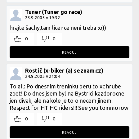
Tuner (Tuner go race)
23.9.2005 v 19:32
hrajte šachy,tam licence neni treba :o))
0
0
REAGUJ
Rostič (x-biker (a) seznam.cz)
24.9.2005 v 21:04
To all: Po dnesnim treninku beru to xc hrube
zpet! Do dnes jsem byl na Bystrici kazdorocne
jen divak, ale na kole je to o necem jinem.
Respect for HT HC riders!!! See you tommorow
0
0
REAGUJ