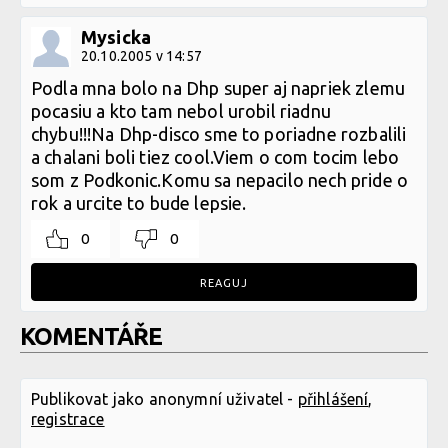
Mysicka
20.10.2005 v 14:57
Podla mna bolo na Dhp super aj napriek zlemu
pocasiu a kto tam nebol urobil riadnu
chybu!!!Na Dhp-disco sme to poriadne rozbalili
a chalani boli tiez cool.Viem o com tocim lebo
som z Podkonic.Komu sa nepacilo nech pride o
rok a urcite to bude lepsie.
0
0
REAGUJ
KOMENTÁŘE
Publikovat jako anonymní uživatel -
přihlášení
,
registrace