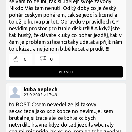
se vám to nelíbí, tak si udělejt svoje závody.
Nikdo Vás tam nenutí. Od tý doby co je český
pohár českym pohárem, tak se jezdí s licencí a
to už je kurva pár let. Opravdu v pravidlech ČP
nevidim prostor pro tuhle diskuzi!!!! A když jste
tak hustý, že dáváte kluky co pohár jezděj, tak v
čem je problém si licenci taky udělat a přijít nám
to ukázat a ne jenom blbě kecat a prudit !!!
0
0
REAGUJ
kuba neplech
23.9.2005 v 17:49
to ROSTIC:sem nevedel ze jsi takovy
sekac!teda jako xc z kopce no nevim..jel sem
brutalnejsi trate ale ze tohle xc bych
netvrdil...hlavne kdyz do ted jezdils wbc raly
coz mi spis pride jak xc..no jsem na tebe zvedav