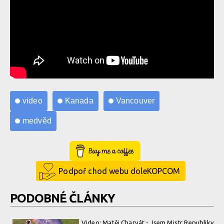
video
Kanada
Vancouver
medvěd
Buy Me a Coffee
Podpoř chod webu doleKOPCOM
PODOBNÉ ČLÁNKY
Video: Matěj Charvát - Jsem Mistr Republiky