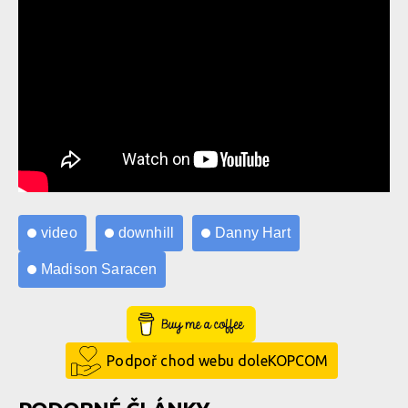
video
downhill
Danny Hart
Madison Saracen
Buy Me a Coffee
Podpoř chod webu doleKOPCOM