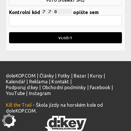
FOTO (FORMÁT JPG)
Kontrolní kód
opište sem
doleKOP.COM
|
Články
|
Fotky
|
Bazar
|
Kurzy
|
Kalendář
|
Reklama
|
Kontakt
|
Podporuj d:key
|
Obchodní podmínky
|
Facebook
|
YouTube
|
Instagram
Kill the Trail
- Škola jízdy na horském kole od
doleKOP.COM.