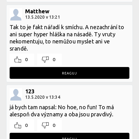
Matthew
13.5.2020 v 13:21
Tak to je fakt nářadí k smíchu. A nezachrání to
ani super hyper hláška na násadě. Ty vruty
nekomentuju, to nemůžou myslet ani ve
srandě.
0
0
REAGUJ
123
13.5.2020 v 13:34
já bych tam napsal: No hoe, no fun! To má
alespoň dva významy a oba jsou pravdivý.
0
0