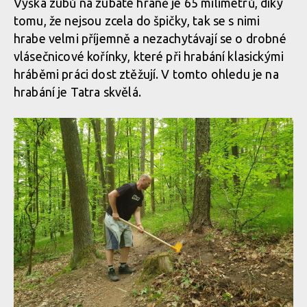
Výška zubů na zubaté hraně je 65 milimetrů, díky
tomu, že nejsou zcela do špičky, tak se s nimi
Test: Devonic tools Tatra - McLeod Fire Tool po slovensku
hrabe velmi příjemně a nezachytávají se o drobné
vlásečnicové kořínky, které při hrabání klasickými
hráběmi práci dost ztěžují. V tomto ohledu je na
Test: Devonic tools Tatra - McLeod Fire Tool po slovensku
hrabání je Tatra skvělá.
Test: Devonic tools Tatra - McLeod Fire Tool po slovensku