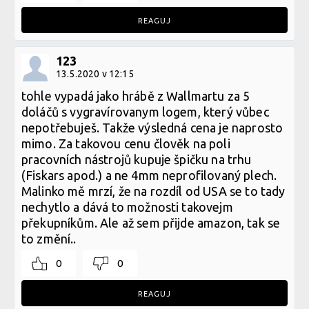
REAGUJ
123
13.5.2020 v 12:15
tohle vypadá jako hrábě z Wallmartu za 5
doláčů s vygravírovanym logem, který vůbec
nepotřebuješ. Takže výsledná cena je naprosto
mimo. Za takovou cenu člověk na poli
pracovních nástrojů kupuje špičku na trhu
(Fiskars apod.) a ne 4mm neprofilovaný plech.
Malinko mě mrzí, že na rozdíl od USA se to tady
nechytlo a dává to možnosti takovejm
překupníkům. Ale až sem přijde amazon, tak se
to změní..
0
0
REAGUJ