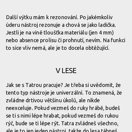
Test: Devonic tools Tatra - McLeod Fire Tool po slovensku
Další výtku mám k rezonování. Po jakémkoliv
úderu nástroj rezonuje a chová se jako ladička.
Test: Devonic tools Tatra - McLeod Fire Tool po slovensku
Jestli je na vině tloušťka materiálu (jen 4 mm)
nebo absence prolisu či prohnutí, nevím. Na funkci
to sice vliv nemá, ale je to docela obtěžující.
Test: Devonic tools Tatra - McLeod Fire Tool po slovensku
V LESE
Test: Devonic tools Tatra - McLeod Fire Tool po slovensku
Jak se s Tatrou pracuje? Je třeba si uvědomit, že
tento typ nástroje je univerzální. To znamená, že
zvládne drtivou většinu úkolů, ale nikde
neexceluje. Pokud vezmeš do ruky hrábě, budeš
se ti s nimi lépe hrabat, pokud vezmeš do rukou
rýč, bude se ti lépe rýt. Tatra zvládneš všechno,
ale je to jen jeden nástroj, takže do lesa táhneš