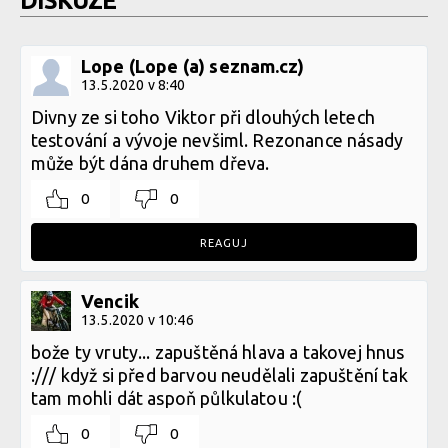
DISKUZE
Lope (Lope (a) seznam.cz)
13.5.2020 v 8:40
Divny ze si toho Viktor při dlouhých letech
testování a vývoje nevšiml. Rezonance násady
může být dána druhem dřeva.
0
0
REAGUJ
Vencik
13.5.2020 v 10:46
bože ty vruty... zapuštěná hlava a takovej hnus
:/// když si před barvou neudělali zapuštění tak
tam mohli dát aspoň půlkulatou :(
0
0