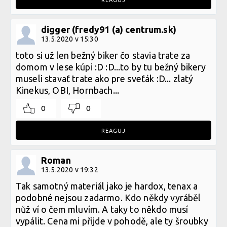
REAGUJ
digger (fredy91 (a) centrum.sk)
13.5.2020 v 15:30
toto si už len bežný biker čo stavia trate za
domom v lese kúpi :D :D...to by tu bežný bikery
museli stavať trate ako pre sveťák :D... zlatý
Kinekus, OBI, Hornbach...
0
0
REAGUJ
Roman
13.5.2020 v 19:32
Tak samotný materiál jako je hardox, tenax a
podobné nejsou zadarmo. Kdo někdy vyráběl
nůž ví o čem mluvím. A taky to někdo musí
vypálit. Cena mi přijde v pohodě, ale ty šroubky