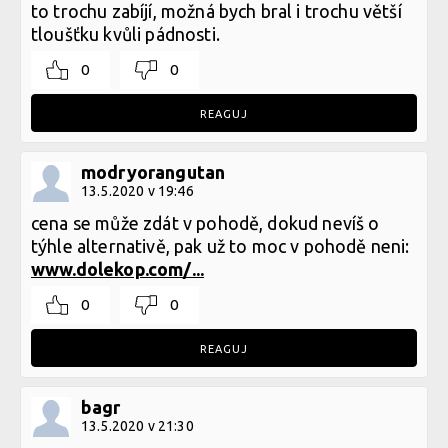
to trochu zabíjí, možná bych bral i trochu větší
tloušťku kvůli pádnosti.
0
0
REAGUJ
modryorangutan
13.5.2020 v 19:46
cena se může zdát v pohodě, dokud nevíš o
týhle alternativě, pak už to moc v pohodě neni:
www.dolekop.com/...
0
0
REAGUJ
bagr
13.5.2020 v 21:30