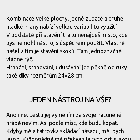
Test: Devonic tools Tatra - McLeod Fire Tool po slovensku
Kombinace velké plochy, jedné zubaté a druhé
hladké hrany nabízí velkou variabilitu využití.
Test: Devonic tools Tatra - McLeod Fire Tool po slovensku
V podstatě při stavění trailu nenajdeš místo, kde
bys nemohl nástroj s úspěchem použít. Vlastně
našel a tím je stavění skoků. Tam jednoznačně
Test: Devonic tools Tatra - McLeod Fire Tool po slovensku
vládne rýč.
Hrabání, stahování, udusávání jde pěkně od ruky
Test: Devonic tools Tatra - McLeod Fire Tool po slovensku
také díky rozměrům 24×28 cm.
JEDEN NÁSTROJ NA VŠE?
Ano i ne. Jestli jej vyměním za svoje natuněné
hrábě nevím. Asi podle míst, kde budu kopat.
Kdyby měla tatrovka skládací násadu, měl bych
jasno. Každopádně mě překvapila rychlost s jakou