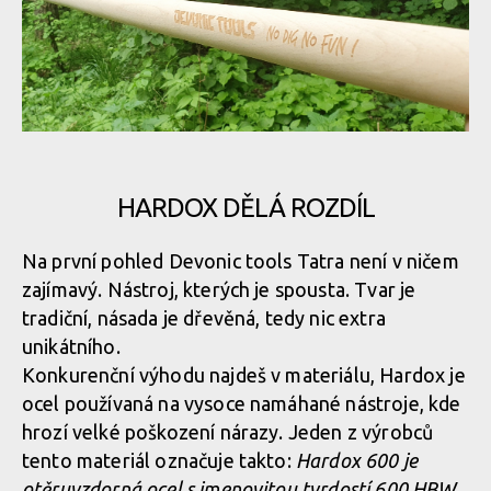
HARDOX DĚLÁ ROZDÍL
Na první pohled Devonic tools Tatra není v ničem
zajímavý. Nástroj, kterých je spousta. Tvar je
tradiční, násada je dřevěná, tedy nic extra
unikátního.
Konkurenční výhodu najdeš v materiálu, Hardox je
ocel používaná na vysoce namáhané nástroje, kde
hrozí velké poškození nárazy. Jeden z výrobců
tento materiál označuje takto:
Hardox 600 je
otěruvzdorná ocel s jmenovitou tvrdostí 600 HBW