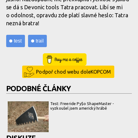
se dá s Devonic tools Tatra pracovat. Líbí se mi
o odolnost, opravdu zde platí slavné heslo: Tatra
nezná bratra!
test
trail
Buy Me a Coffee
Podpoř chod webu doleKOPCOM
PODOBNÉ ČLÁNKY
Test: Freeride Py$o ShapeMaster -
vyzkoušel jsem americký hrábě