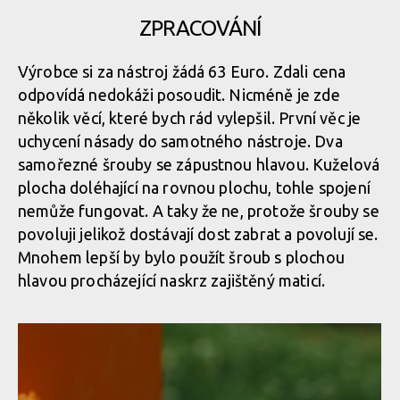
ZPRACOVÁNÍ
Test: Devonic tools Tatra - McLeod Fire Tool po slovensku
Výrobce si za nástroj žádá 63 Euro. Zdali cena
odpovídá nedokáži posoudit. Nicméně je zde
Test: Devonic tools Tatra - McLeod Fire Tool po slovensku
několik věcí, které bych rád vylepšil. První věc je
uchycení násady do samotného nástroje. Dva
samořezné šrouby se zápustnou hlavou. Kuželová
Test: Devonic tools Tatra - McLeod Fire Tool po slovensku
plocha doléhající na rovnou plochu, tohle spojení
nemůže fungovat. A taky že ne, protože šrouby se
povoluji jelikož dostávají dost zabrat a povolují se.
Mnohem lepší by bylo použít šroub s plochou
hlavou procházející naskrz zajištěný maticí.