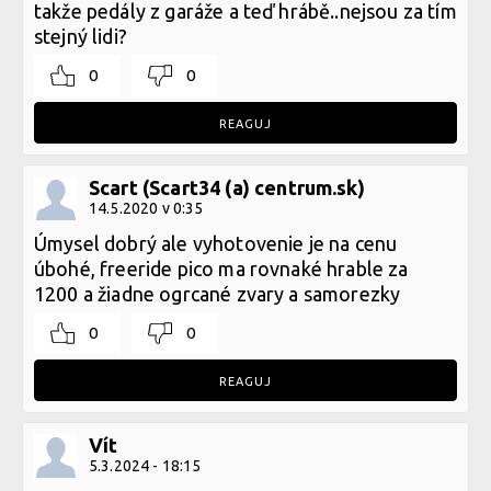
takže pedály z garáže a teď hrábě..nejsou za tím
stejný lidi?
0
0
REAGUJ
Scart (Scart34 (a) centrum.sk)
14.5.2020 v 0:35
Úmysel dobrý ale vyhotovenie je na cenu
úbohé, freeride pico ma rovnaké hrable za
1200 a žiadne ogrcané zvary a samorezky
0
0
REAGUJ
Vít
5.3.2024 - 18:15