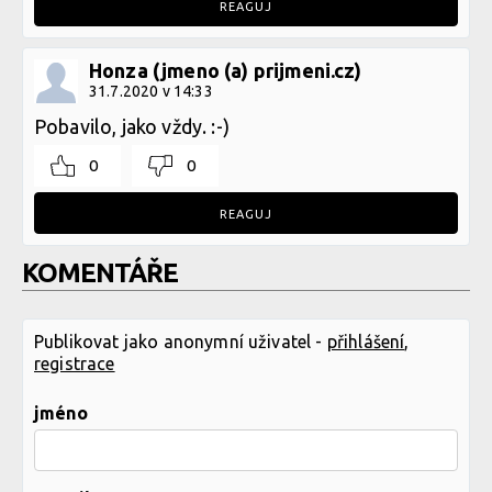
REAGUJ
Honza (jmeno (a) prijmeni.cz)
31.7.2020 v 14:33
Pobavilo, jako vždy. :-)
0
0
REAGUJ
KOMENTÁŘE
Publikovat jako anonymní uživatel -
přihlášení
,
registrace
jméno