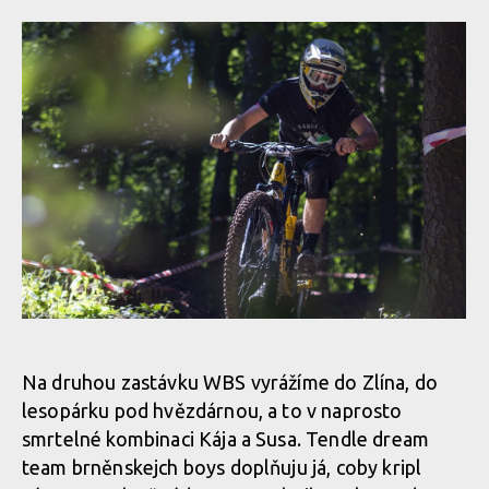
Report: ortoped Kule si nařídil rehabilitaci ramene na WBS ve
Zlíně
Na druhou zastávku WBS vyrážíme do Zlína, do
lesopárku pod hvězdárnou, a to v naprosto
smrtelné kombinaci Kája a Susa. Tendle dream
team brněnskejch boys doplňuju já, coby kripl