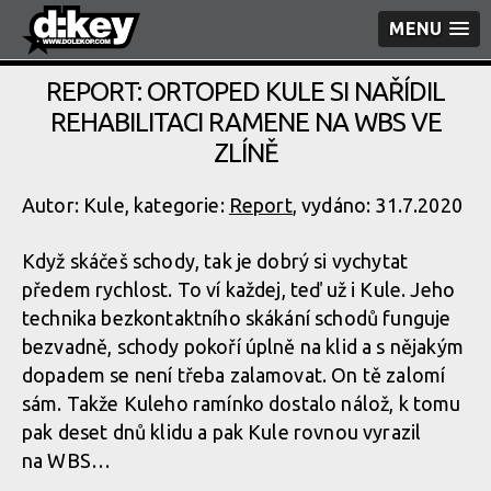
MENU
REPORT: ORTOPED KULE SI NAŘÍDIL
REHABILITACI RAMENE NA WBS VE
ZLÍNĚ
Autor: Kule, kategorie:
Report
, vydáno: 31.7.2020
Když skáčeš schody, tak je dobrý si vychytat
předem rychlost. To ví každej, teď už i Kule. Jeho
technika bezkontaktního skákání schodů funguje
bezvadně, schody pokoří úplně na klid a s nějakým
dopadem se není třeba zalamovat. On tě zalomí
sám. Takže Kuleho ramínko dostalo nálož, k tomu
pak deset dnů klidu a pak Kule rovnou vyrazil
na WBS…