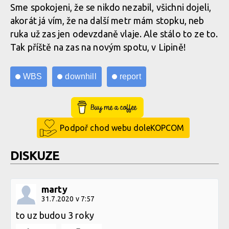
Sme spokojeni, že se nikdo nezabil, všichni dojeli,
akorát já vím, že na další metr mám stopku, neb
ruka už zas jen odevzdaně vlaje. Ale stálo to ze to.
Tak příště na zas na novým spotu, v Lipině!
WBS
downhill
report
Buy Me a Coffee
Podpoř chod webu doleKOPCOM
DISKUZE
marty
31.7.2020 v 7:57
to uz budou 3 roky