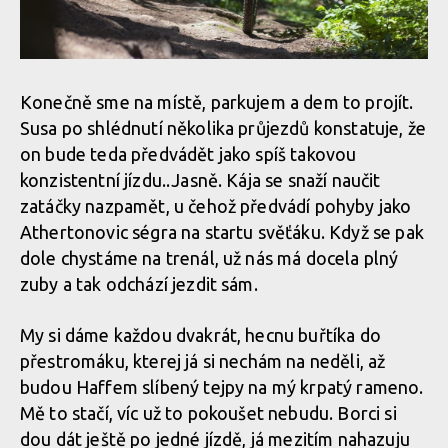
Konečně sme na místě, parkujem a dem to projít.
Susa po shlédnutí několika průjezdů konstatuje, že
on bude teda předvádět jako spíš takovou
konzistentní jízdu..Jasně. Kája se snaží naučit
zatáčky nazpamět, u čehož předvádí pohyby jako
Athertonovic ségra na startu svěťáku. Když se pak
dole chystáme na trenál, už nás má docela plný
zuby a tak odchází jezdit sám.
My si dáme každou dvakrát, hecnu buřtíka do
přestromáku, kterej já si nechám na neděli, až
budou Haffem slíbený tejpy na mý krpatý rameno.
Mě to stačí, víc už to pokoušet nebudu. Borci si
dou dát ještě po jedné jízdě, já mezitím nahazuju