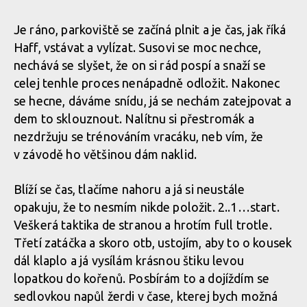
Je ráno, parkoviště se začíná plnit a je čas, jak říká
Haff, vstávat a vylízat. Susovi se moc nechce,
nechává se slyšet, že on si rád pospí a snaží se
celej tenhle proces nenápadně odložit. Nakonec
se hecne, dáváme snídu, já se nechám zatejpovat a
dem to sklouznout. Nalítnu si přestromák a
nezdržuju se trénováním vracáku, neb vím, že
v závodě ho většinou dám naklid.
Blíží se čas, tlačíme nahoru a já si neustále
opakuju, že to nesmím nikde položit. 2..1…start.
Veškerá taktika de stranou a hrotím full trotle.
Třetí zatáčka a skoro otb, ustojím, aby to o kousek
dál klaplo a já vysílám krásnou štiku levou
lopatkou do kořenů. Posbírám to a dojíždím se
sedlovkou napůl žerdi v čase, kterej bych možná