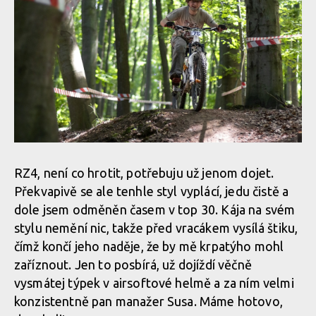
RZ4, není co hrotit, potřebuju už jenom dojet.
Překvapivě se ale tenhle styl vyplácí, jedu čistě a
dole jsem odměněn časem v top 30. Kája na svém
stylu nemění nic, takže před vracákem vysílá štiku,
čímž končí jeho naděje, že by mě krpatýho mohl
zaříznout. Jen to posbírá, už dojíždí věčně
vysmátej týpek v airsoftové helmě a za ním velmi
konzistentně pan manažer Susa. Máme hotovo,