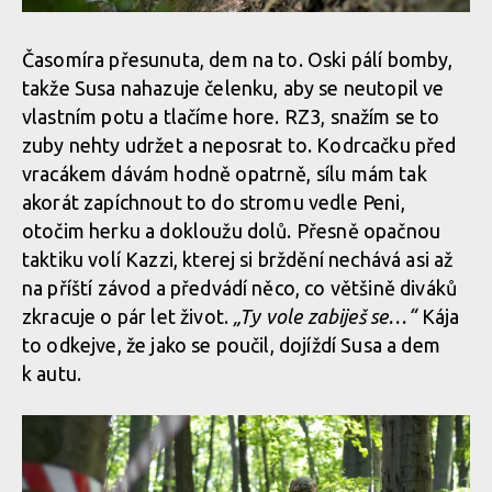
Časomíra přesunuta, dem na to. Oski pálí bomby,
takže Susa nahazuje čelenku, aby se neutopil ve
vlastním potu a tlačíme hore. RZ3, snažím se to
zuby nehty udržet a neposrat to. Kodrcačku před
vracákem dávám hodně opatrně, sílu mám tak
akorát zapíchnout to do stromu vedle Peni,
otočim herku a dokloužu dolů. Přesně opačnou
taktiku volí Kazzi, kterej si brždění nechává asi až
na příští závod a předvádí něco, co většině diváků
zkracuje o pár let život.
„Ty vole zabiješ se…“
Kája
to odkejve, že jako se poučil, dojíždí Susa a dem
k autu.