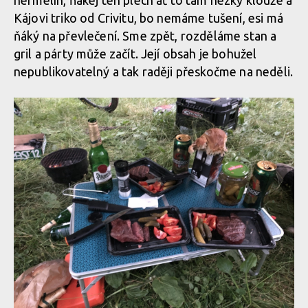
hermelín, ňákej ten plech ať to tam hezky klouže a
Kájovi triko od Crivitu, bo nemáme tušení, esi má
ňáký na převlečení. Sme zpět, rozděláme stan a
gril a párty může začít. Její obsah je bohužel
nepublikovatelný a tak raději přeskočme na neděli.