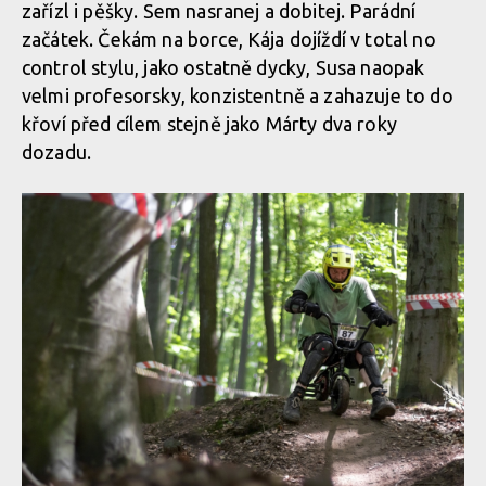
zařízl i pěšky. Sem nasranej a dobitej. Parádní
začátek. Čekám na borce, Kája dojíždí v total no
control stylu, jako ostatně dycky, Susa naopak
velmi profesorsky, konzistentně a zahazuje to do
křoví před cílem stejně jako Márty dva roky
dozadu.