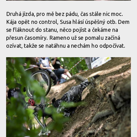
Druhá jízda, pro mě bez pádu, čas stále nic moc.
Kája opět no control, Susa hlásí úspěšný otb. Dem
se fláknout do stanu, něco pojíst a čekáme na
přesun časomíry. Rameno už se pomalu začíná
ozívat, takže se natáhnu a nechám ho odpočívat.