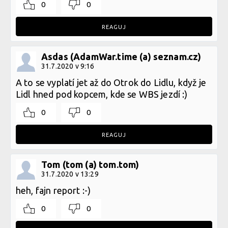
0
0
REAGUJ
Asdas (AdamWar.time (a) seznam.cz)
31.7.2020 v 9:16
A to se vyplatí jet až do Otrok do Lidlu, když je
Lidl hned pod kopcem, kde se WBS jezdí :)
0
0
REAGUJ
Tom (tom (a) tom.tom)
31.7.2020 v 13:29
heh, fajn report :-)
0
0