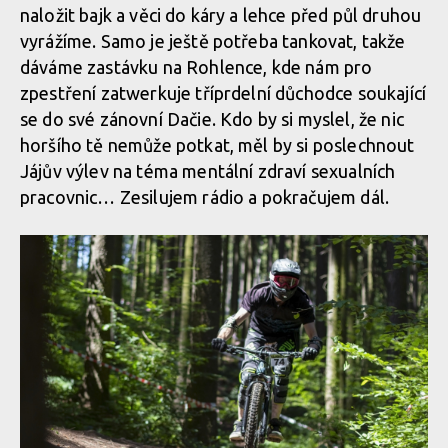
naložit bajk a věci do káry a lehce před půl druhou
vyrážíme. Samo je ještě potřeba tankovat, takže
dáváme zastávku na Rohlence, kde nám pro
zpestření zatwerkuje tříprdelní důchodce soukající
se do své zánovní Dačie. Kdo by si myslel, že nic
horšího tě nemůže potkat, měl by si poslechnout
Jájův výlev na téma mentální zdraví sexualních
pracovnic… Zesilujem rádio a pokračujem dál.