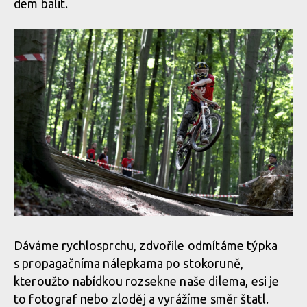
dem balit.
Dáváme rychlosprchu, zdvořile odmítáme týpka
s propagačníma nálepkama po stokoruně,
kteroužto nabídkou rozsekne naše dilema, esi je
to fotograf nebo zloděj a vyrážíme směr štatl.