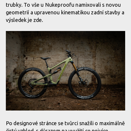
trubky. To vše u Nukeproofu namixovali s novou
geometrií a upravenou kinematikou zadní stavby a
výsledek je zde.
Po designové stránce se tvůrci snažili o maximálně
čistý vzhled, s důrazem na využití co nejvíce