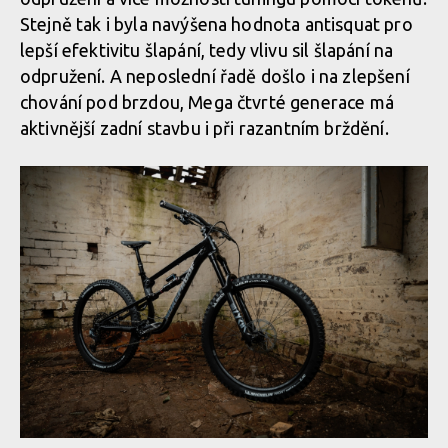
Stejně tak i byla navýšena hodnota antisquat pro
Novinka: Nukeproof Mega - počtvrté stejně a přesto jinak
lepší efektivitu šlapání, tedy vlivu sil šlapání na
odpružení. A neposlední řadě došlo i na zlepšení
chování pod brzdou, Mega čtvrté generace má
Novinka: Nukeproof Mega - počtvrté stejně a přesto jinak
aktivnější zadní stavbu i při razantním brždění.
Novinka: Nukeproof Mega - počtvrté stejně a přesto jinak