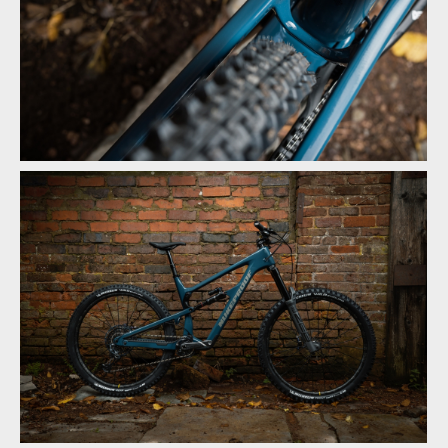
Novinka: Nukeproof Mega - počtvrté stejně a přesto jinak
Novinka: Nukeproof Mega - počtvrté stejně a přesto jinak
Novinka: Nukeproof Mega - počtvrté stejně a přesto jinak
Novinka: Nukeproof Mega - počtvrté stejně a přesto jinak
Novinka: Nukeproof Mega - počtvrté stejně a přesto jinak
Novinka: Nukeproof Mega - počtvrté stejně a přesto jinak
Novinka: Nukeproof Mega - počtvrté stejně a přesto jinak
Novinka: Nukeproof Mega - počtvrté stejně a přesto jinak
Novinka: Nukeproof Mega - počtvrté stejně a přesto jinak