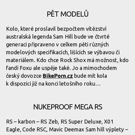
PĚT MODELŮ
Novinka: Nukeproof Mega - počtvrté stejně a přesto jinak
Novinka: Nukeproof Mega - počtvrté stejně a přesto jinak
Kolo, které proslavil bezpočtem vítězství
australská legenda Sam Hill bude ve čtvrté
Novinka: Nukeproof Mega - počtvrté stejně a přesto jinak
Novinka: Nukeproof Mega - počtvrté stejně a přesto jinak
generaci připraveno v celkem pěti různých
modelových specifikacích, lišících se výbavou či
materiálem. Kdo chce Rock Shox má možnost, kdo
Novinka: Nukeproof Mega - počtvrté stejně a přesto jinak
fandí Foxu ale uspěje také. Jo a mimochodem
český dovozce
BikePorn.cz
bude mít kola
Novinka: Nukeproof Mega - počtvrté stejně a přesto jinak
k dispozici již na konci letošního roku…
Novinka: Nukeproof Mega - počtvrté stejně a přesto jinak
NUKEPROOF MEGA RS
RS – karbon – RS Zeb, RS Super Deluxe, X01
Novinka: Nukeproof Mega - počtvrté stejně a přesto jinak
Eagle, Code RSC, Mavic Deemax Sam hill výplety –