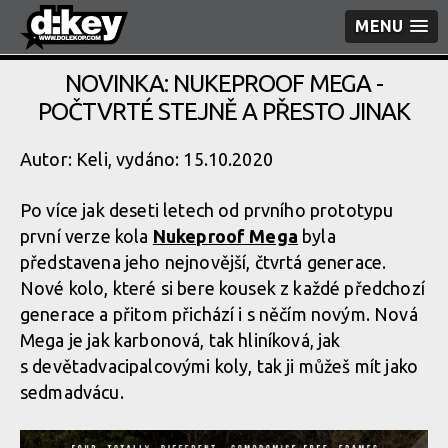
MENU
NOVINKA: NUKEPROOF MEGA -
POČTVRTÉ STEJNĚ A PŘESTO JINAK
Autor: Keli, vydáno: 15.10.2020
Po více jak deseti letech od prvního prototypu
první verze kola
Nukeproof Mega
byla
představena jeho nejnovější, čtvrtá generace.
Nové kolo, které si bere kousek z každé předchozí
generace a přitom přichází i s něčím novým. Nová
Mega je jak karbonová, tak hliníková, jak
s devětadvaci­palcovými koly, tak ji můžeš mít jako
sedmadvácu.