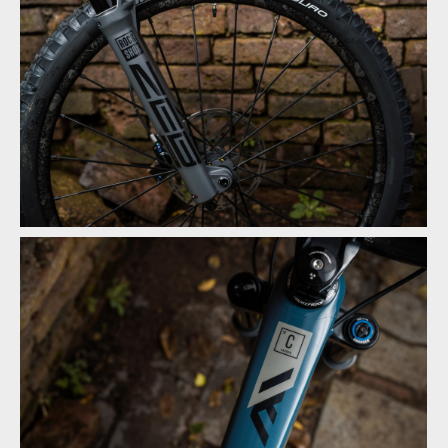
Novinka: Nukeproof Mega - počtvrté stejně a přesto jinak
Novinka: Nukeproof Mega - počtvrté stejně a přesto jinak
Novinka: Nukeproof Mega - počtvrté stejně a přesto jinak
Novinka: Nukeproof Mega - počtvrté stejně a přesto jinak
Novinka: Nukeproof Mega - počtvrté stejně a přesto jinak
Novinka: Nukeproof Mega - počtvrté stejně a přesto jinak
Novinka: Nukeproof Mega - počtvrté stejně a přesto jinak
Novinka: Nukeproof Mega - počtvrté stejně a přesto jinak
Novinka: Nukeproof Mega - počtvrté stejně a přesto jinak
Novinka: Nukeproof Mega - počtvrté stejně a přesto jinak
Novinka: Nukeproof Mega - počtvrté stejně a přesto jinak