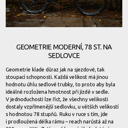
GEOMETRIE MODERNÍ, 78 ST. NA
SEDLOVCE
Geometrie klade důraz jak na sjezdové, tak
stoupací schopnosti. Každá velikost má jinou
hodnotu úhlu sedlové trubky, to proto aby byla
ideálně rozložena hmotnost při jízdě v sedle.
V jednoduchosti lze říct, že všechny velikosti
dostaly vzpřímenější sedlovku, u větších velikostí
s hodnotou 78 stupňů. Ruku v ruce s tím, jde
i prodloužená délka rámu – reach narůstá až na