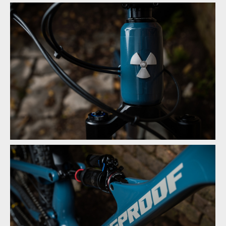
Novinka: Nukeproof Mega - počtvrté stejně a přesto jinak
Novinka: Nukeproof Mega - počtvrté stejně a přesto jinak
Novinka: Nukeproof Mega - počtvrté stejně a přesto jinak
Novinka: Nukeproof Mega - počtvrté stejně a přesto jinak
Novinka: Nukeproof Mega - počtvrté stejně a přesto jinak
Novinka: Nukeproof Mega - počtvrté stejně a přesto jinak
Novinka: Nukeproof Mega - počtvrté stejně a přesto jinak
Novinka: Nukeproof Mega - počtvrté stejně a přesto jinak
Novinka: Nukeproof Mega - počtvrté stejně a přesto jinak
Novinka: Nukeproof Mega - počtvrté stejně a přesto jinak
Novinka: Nukeproof Mega - počtvrté stejně a přesto jinak
Novinka: Nukeproof Mega - počtvrté stejně a přesto jinak
Novinka: Nukeproof Mega - počtvrté stejně a přesto jinak