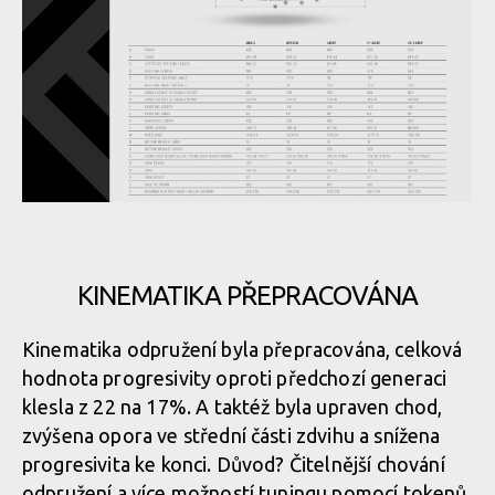
Novinka: Nukeproof Mega - počtvrté stejně a přesto jinak
Novinka: Nukeproof Mega - počtvrté stejně a přesto jinak
Novinka: Nukeproof Mega - počtvrté stejně a přesto jinak
Novinka: Nukeproof Mega - počtvrté stejně a přesto jinak
KINEMATIKA PŘEPRACOVÁNA
Novinka: Nukeproof Mega - počtvrté stejně a přesto jinak
Novinka: Nukeproof Mega - počtvrté stejně a přesto jinak
Kinematika odpružení byla přepracována, celková
hodnota progresivity oproti předchozí generaci
Novinka: Nukeproof Mega - počtvrté stejně a přesto jinak
Novinka: Nukeproof Mega - počtvrté stejně a přesto jinak
klesla z 22 na 17%. A taktéž byla upraven chod,
zvýšena opora ve střední části zdvihu a snížena
progresivita ke konci. Důvod? Čitelnější chování
Novinka: Nukeproof Mega - počtvrté stejně a přesto jinak
odpružení a více možností tuningu pomocí tokenů.