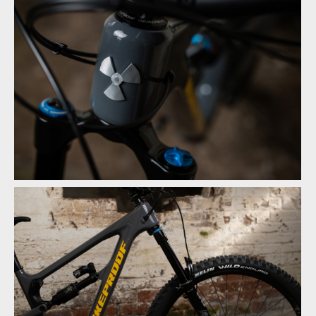
Novinka: Nukeproof Mega - počtvrté stejně a přesto jinak
Novinka: Nukeproof Mega - počtvrté stejně a přesto jinak
Novinka: Nukeproof Mega - počtvrté stejně a přesto jinak
Novinka: Nukeproof Mega - počtvrté stejně a přesto jinak
Novinka: Nukeproof Mega - počtvrté stejně a přesto jinak
Novinka: Nukeproof Mega - počtvrté stejně a přesto jinak
Novinka: Nukeproof Mega - počtvrté stejně a přesto jinak
Novinka: Nukeproof Mega - počtvrté stejně a přesto jinak
Novinka: Nukeproof Mega - počtvrté stejně a přesto jinak
Novinka: Nukeproof Mega - počtvrté stejně a přesto jinak
Novinka: Nukeproof Mega - počtvrté stejně a přesto jinak