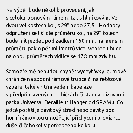
Na výběr bude několik provedení, jak
s celokarbonovým rámem, tak s hliníkovým. Ve
dvou velikostech kol, s 29" nebo 27,5". Hodnoty
odpružení se liší dle průměru kol, na 29" kolech
bude mít jezdec pod zadkem 160 mm, na menším
průměru pak o pět milimetrů více. Vepředu bude
na obou průměrech vidlice se 17O mm zdvihu.
Samozřejmě nebudou chybět vychytávky: gumové
chrániče na spodní rámové trubce či na řetězové
vzpěře, také vnitřní vedení kabeláže
v předpřipravených trubičkách či standardizovaná
patka Universal Derailleur Hanger od SRAMu. Co
ještě potěší je závitový střed nebo závity pod
horní rámovkou umožňující přichycení proviantu,
duše či čehokoliv potřebného ke kolu.