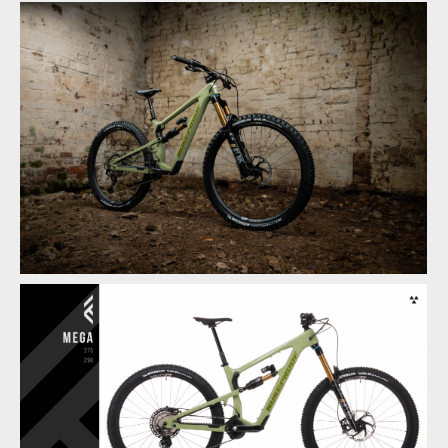
Novinka: Nukeproof Mega - počtvrté stejně a přesto jinak
Novinka: Nukeproof Mega - počtvrté stejně a přesto jinak
Novinka: Nukeproof Mega - počtvrté stejně a přesto jinak
Novinka: Nukeproof Mega - počtvrté stejně a přesto jinak
Novinka: Nukeproof Mega - počtvrté stejně a přesto jinak
Novinka: Nukeproof Mega - počtvrté stejně a přesto jinak
Novinka: Nukeproof Mega - počtvrté stejně a přesto jinak
Novinka: Nukeproof Mega - počtvrté stejně a přesto jinak
Novinka: Nukeproof Mega - počtvrté stejně a přesto jinak
Novinka: Nukeproof Mega - počtvrté stejně a přesto jinak
Novinka: Nukeproof Mega - počtvrté stejně a přesto jinak
Novinka: Nukeproof Mega - počtvrté stejně a přesto jinak
Novinka: Nukeproof Mega - počtvrté stejně a přesto jinak