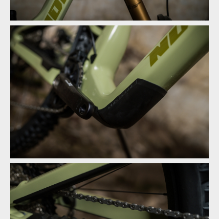
Novinka: Nukeproof Mega - počtvrté stejně a přesto jinak
Novinka: Nukeproof Mega - počtvrté stejně a přesto jinak
Novinka: Nukeproof Mega - počtvrté stejně a přesto jinak
Novinka: Nukeproof Mega - počtvrté stejně a přesto jinak
Novinka: Nukeproof Mega - počtvrté stejně a přesto jinak
Novinka: Nukeproof Mega - počtvrté stejně a přesto jinak
Novinka: Nukeproof Mega - počtvrté stejně a přesto jinak
Novinka: Nukeproof Mega - počtvrté stejně a přesto jinak
Novinka: Nukeproof Mega - počtvrté stejně a přesto jinak
Novinka: Nukeproof Mega - počtvrté stejně a přesto jinak
Novinka: Nukeproof Mega - počtvrté stejně a přesto jinak