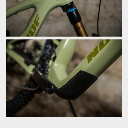
Novinka: Nukeproof Mega - počtvrté stejně a přesto jinak
Novinka: Nukeproof Mega - počtvrté stejně a přesto jinak
Novinka: Nukeproof Mega - počtvrté stejně a přesto jinak
Novinka: Nukeproof Mega - počtvrté stejně a přesto jinak
Novinka: Nukeproof Mega - počtvrté stejně a přesto jinak
Novinka: Nukeproof Mega - počtvrté stejně a přesto jinak
Novinka: Nukeproof Mega - počtvrté stejně a přesto jinak
Novinka: Nukeproof Mega - počtvrté stejně a přesto jinak
Novinka: Nukeproof Mega - počtvrté stejně a přesto jinak
Novinka: Nukeproof Mega - počtvrté stejně a přesto jinak
Novinka: Nukeproof Mega - počtvrté stejně a přesto jinak