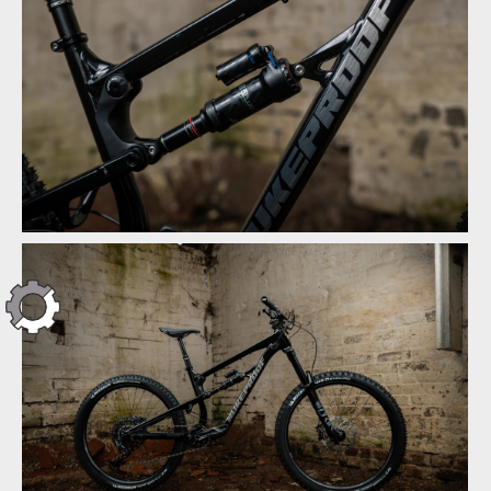
Novinka: Nukeproof Mega - počtvrté stejně a přesto jinak
Novinka: Nukeproof Mega - počtvrté stejně a přesto jinak
Novinka: Nukeproof Mega - počtvrté stejně a přesto jinak
Novinka: Nukeproof Mega - počtvrté stejně a přesto jinak
Novinka: Nukeproof Mega - počtvrté stejně a přesto jinak
Novinka: Nukeproof Mega - počtvrté stejně a přesto jinak
Novinka: Nukeproof Mega - počtvrté stejně a přesto jinak
Novinka: Nukeproof Mega - počtvrté stejně a přesto jinak
Novinka: Nukeproof Mega - počtvrté stejně a přesto jinak
Novinka: Nukeproof Mega - počtvrté stejně a přesto jinak
Novinka: Nukeproof Mega - počtvrté stejně a přesto jinak
Novinka: Nukeproof Mega - počtvrté stejně a přesto jinak