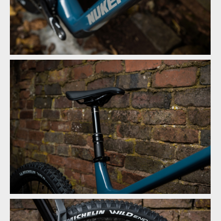
Novinka: Nukeproof Mega - počtvrté stejně a přesto jinak
Novinka: Nukeproof Mega - počtvrté stejně a přesto jinak
Novinka: Nukeproof Mega - počtvrté stejně a přesto jinak
Novinka: Nukeproof Mega - počtvrté stejně a přesto jinak
Novinka: Nukeproof Mega - počtvrté stejně a přesto jinak
Novinka: Nukeproof Mega - počtvrté stejně a přesto jinak
Novinka: Nukeproof Mega - počtvrté stejně a přesto jinak
Novinka: Nukeproof Mega - počtvrté stejně a přesto jinak
Novinka: Nukeproof Mega - počtvrté stejně a přesto jinak
Novinka: Nukeproof Mega - počtvrté stejně a přesto jinak