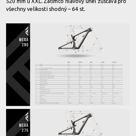
520 mm u XXL. Zatímco hlavový úhel zůstává pro
všechny velikosti shodný – 64 st.
Novinka: Nukeproof Mega - počtvrté stejně a přesto jinak
Novinka: Nukeproof Mega - počtvrté stejně a přesto jinak