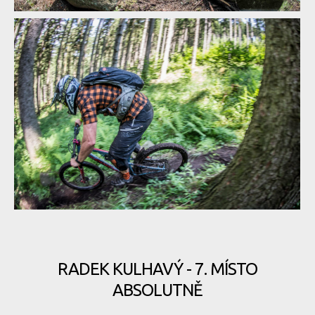
Report: Hardcore Blinduro se loučí s Plešivcem, z prvního fleku
mu mává Klokan
Report: Hardcore Blinduro se loučí s Plešivcem, z prvního fleku
mu mává Klokan
Report: Hardcore Blinduro se loučí s Plešivcem, z prvního fleku
mu mává Klokan
RADEK KULHAVÝ - 7. MÍSTO
ABSOLUTNĚ
Report: Hardcore Blinduro se loučí s Plešivcem, z prvního fleku
mu mává Klokan