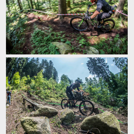
Report: Hardcore Blinduro se loučí s Plešivcem, z prvního fleku
mu mává Klokan
Report: Hardcore Blinduro se loučí s Plešivcem, z prvního fleku
mu mává Klokan