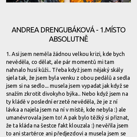
ANDREA DRENGUBÁKOVÁ - 1.MÍSTO
ABSOLUTNĚ
1. Asi jsem neměla žádnou velkou krizi, kde bych
nevěděla, co dělat, ale pár momentů mi tam
nahnalo husí kůži.. Třeba když jsem nějaký skály
sjela tak, že jsem byla venku z obou pedálů a sedla
jsem si na sedlo... musela jsem vypadat jak když se
snažím zkrotit divokyho býka.. Nebo když jsem na
ty kládě v poslední erzetě nevěděla, že je z ní
lávka a najela jsem na ní v místě, kde nebyla :) ale
umanévrovala jsem to! A pak bylo těžký si přiznat,
že ta kláda na šestce fakt klouzala :) nevěřila jsem
to ani startérce ani předjezdovi a musela jsem se