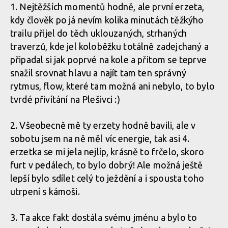
1. Nejtěžších momentů hodně, ale první erzeta,
kdy člověk po já nevím kolika minutách těžkýho
trailu přijel do těch uklouzaných, strhaných
traverzů, kde jel koloběžku totálně zadejchaný a
připadal si jak poprvé na kole a přitom se teprve
snažil srovnat hlavu a najít tam ten správný
rytmus, flow, které tam možná ani nebylo, to bylo
tvrdé přivítání na Plešivci :)
2. Všeobecně mě ty erzety hodně bavili, ale v
sobotu jsem na ně měl víc energie, tak asi 4.
erzetka se mi jela nejlíp, krásně to frčelo, skoro
furt v pedálech, to bylo dobrý! Ale možná ještě
lepší bylo sdílet celý to ježdění a i spousta toho
utrpení s kámoši.
3. Ta akce fakt dostála svému jménu a bylo to