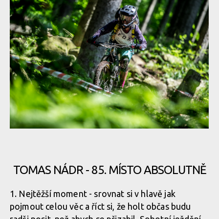
mu mává Klokan
Report: Hardcore Blinduro se loučí s Plešivcem, z prvního fleku
mu mává Klokan
Report: Hardcore Blinduro se loučí s Plešivcem, z prvního fleku
mu mává Klokan
TOMAS NÁDR - 85. MÍSTO ABSOLUTNĚ
Report: Hardcore Blinduro se loučí s Plešivcem, z prvního fleku
1. Nejtěžší moment - srovnat si v hlavě jak
mu mává Klokan
pojmout celou věc a říct si, že holt občas budu