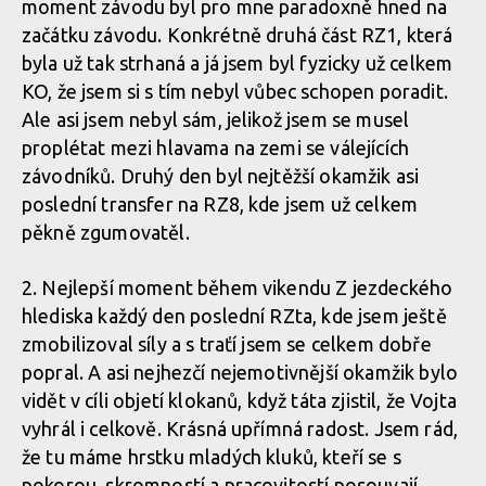
moment závodu byl pro mne paradoxně hned na
začátku závodu. Konkrétně druhá část RZ1, která
byla už tak strhaná a já jsem byl fyzicky už celkem
KO, že jsem si s tím nebyl vůbec schopen poradit.
Ale asi jsem nebyl sám, jelikož jsem se musel
proplétat mezi hlavama na zemi se válejících
závodníků. Druhý den byl nejtěžší okamžik asi
poslední transfer na RZ8, kde jsem už celkem
pěkně zgumovatěl.
2. Nejlepší moment během vikendu Z jezdeckého
hlediska každý den poslední RZta, kde jsem ještě
zmobilizoval síly a s traťí jsem se celkem dobře
popral. A asi nejhezčí nejemotivnější okamžik bylo
vidět v cíli objetí klokanů, když táta zjistil, že Vojta
vyhrál i celkově. Krásná upřímná radost. Jsem rád,
že tu máme hrstku mladých kluků, kteří se s
pokorou, skromností a pracovitostí posouvají