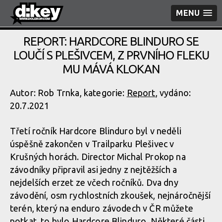
MENU
REPORT: HARDCORE BLINDURO SE
LOUČÍ S PLEŠIVCEM, Z PRVNÍHO FLEKU
MU MÁVÁ KLOKAN
Autor: Rob Trnka, kategorie:
Report
, vydáno:
20.7.2021
Třetí ročník Hardcore Blinduro byl v neděli
úspěšně zakončen v Trailparku Plešivec v
Krušných horách. Director Michal Prokop na
závodníky připravil asi jedny z nejtěžších a
nejdelších erzet ze včech ročníků. Dva dny
závodění, osm rychlostních zkoušek, nejnáročnější
terén, který na enduro závodech v ČR můžete
potkat, to bylo Hardcore Blinduro. Některé části