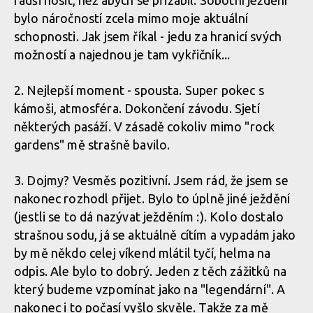
radši nosit, než abych se přizabil. Sobotní ježdění
bylo náročností zcela mimo moje aktuální
schopnosti. Jak jsem říkal - jedu za hranicí svých
možností a najednou je tam vykřičník...
2. Nejlepší moment - spousta. Super pokec s
kámoši, atmosféra. Dokončení závodu. Sjetí
některých pasáží. V zásadě cokoliv mimo "rock
gardens" mě strašně bavilo.
3. Dojmy? Vesměs pozitivní. Jsem rád, že jsem se
nakonec rozhodl přijet. Bylo to úplně jiné ježdění
(jestli se to dá nazývat ježděním :). Kolo dostalo
strašnou sodu, já se aktuálně cítím a vypadám jako
by mě někdo celej víkend mlátil tyčí, helma na
odpis. Ale bylo to dobrý. Jeden z těch zážitků na
který budeme vzpomínat jako na "legendární". A
nakonec i to počasí vyšlo skvěle. Takže za mě