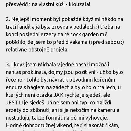
přesvědčit na vlastní kůži - klouzala!
2. Nejlepší moment byl pokaždé když mi někdo na
trati fandil a já byla zrovna v pedálech :) třeba na
konci poslední erzety na té rock garden mě
potěšilo, že jsem to před divákama (i před sebou :)
relativně obstojně projela.
3. I když jsem Michala v jedné pasáži možná i
nahlas proklínala, dojmy jsou pozitivní - už to bylo
řečeno - tohle byl návrat k původním kořenům
endura s báglem na zádech a bylo to o trailech, u
kterých není otázka JAK rychle je sjedeš, ale
JESTLI je sjedeš. Já nejsem ani typ, co najiždí
erzety do zblbnutí, ani si je netočím na kameru a
nestuduju, takže formát na oči mi vyhovuje.
Hodně dobrodružnej víkend, teď si akorát říkám,