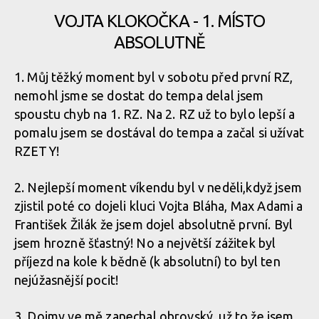
VOJTA KLOKOČKA - 1. MÍSTO
ABSOLUTNĚ
1. Můj těžký moment byl v sobotu před první RZ,
nemohl jsme se dostat do tempa delal jsem
spoustu chyb na 1. RZ. Na 2. RZ už to bylo lepší a
pomalu jsem se dostával do tempa a začal si užívat
RZETY!
2. Nejlepší moment víkendu byl v neděli,když jsem
zjistil poté co dojeli kluci Vojta Bláha, Max Adami a
František Žilák že jsem dojel absolutně první. Byl
jsem hrozně šťastný! No a největší zážitek byl
příjezd na kole k bědně (k absolutní) to byl ten
nejúžasnější pocit!
3. Dojmy ve mě zanechal obrovský, už to že jsem