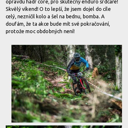
opravdu hadr core, pro skutečný enduro srdcaře!
Skvělý víkend! O to lepší, že jsem dojel do cíle
celý, nezničil kolo a šel na bednu, bomba. A
doufám, že ta akce bude mít své pokračování,
protože moc obdobných není!
Report: Hardcore Blinduro se loučí s Plešivcem, z prvního fleku