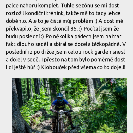
palce nahoru komplet. Tuhle sezónu se mi dost
rozložil kondiční trénink, takže mě to tady lehce
doběhlo. Ale to je čiště můj problém :) A dost mě
překvapilo, že jsem skončil 85. :) Počítal jsem že
budu poslední :) Po několika pádech jsem na trati
fakt dlouho seděl a sbíral se docela těžkopádně. V
poslední rz po držce jsem celou rock garden snesl
a dojel v sedě. I přesto na tom bylo poměrně dost
lidí ještě hůř :) Klobouček před všema co to dojeli!