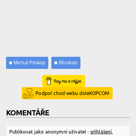
Michal Prokop
Blinduro
Buy Me a Coffee
Podpoř chod webu doleKOPCOM
KOMENTÁŘE
Publikovat jako anonymní uživatel -
přihlášení
,