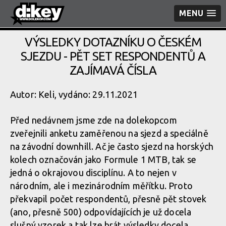
MENU
VÝSLEDKY DOTAZNÍKU O ČESKÉM
SJEZDU - PĚT SET RESPONDENTŮ A
ZAJÍMAVÁ ČÍSLA
Autor: Keli, vydáno: 29.11.2021
Před nedávnem jsme zde na dolekopcom
zveřejnili anketu zaměřenou na sjezd a speciálně
na závodní downhill. Ač je často sjezd na horských
kolech označován jako Formule 1 MTB, tak se
jedná o okrajovou disciplínu. A to nejen v
národním, ale i mezinárodním měřítku. Proto
překvapil počet respondentů, přesně pět stovek
(ano, přesně 500) odpovídajících je už docela
slušný vzorek a tak lze brát výsledky docela