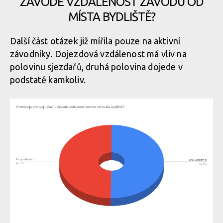
ZÁVODĚ VZDÁLENOST ZÁVODU OD
MÍSTA BYDLIŠTĚ?
Další část otázek již mířila pouze na aktivní
závodníky. Dojezdová vzdálenost má vliv na
polovinu sjezdařů, druhá polovina dojede v
podstatě kamkoliv.