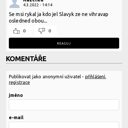
4.3.2022 - 14:14
Se msi rykal ja kdo jel Slavyk ze ne vihravap
osledned obou...
0
0
REAGUJ
KOMENTÁŘE
Publikovat jako anonymní uživatel -
přihlášení
,
registrace
jméno
e-mail