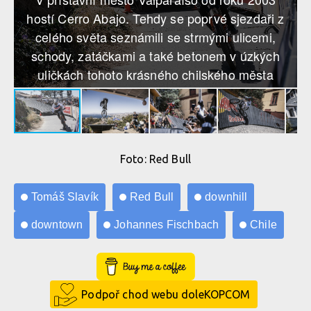
hostí Cerro Abajo. Tehdy se poprvé sjezdaři z
celého světa seznámili se strmými ulicemi,
schody, zatáčkami a také betonem v úzkých
uličkách tohoto krásného chilského města
Foto: Red Bull
Tomáš Slavík
Red Bull
downhill
downtown
Johannes Fischbach
Chile
Buy Me a Coffee
Podpoř chod webu doleKOPCOM