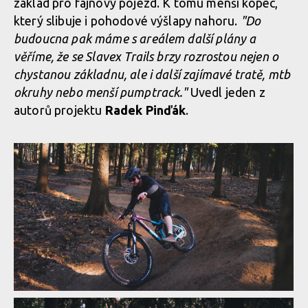
základ pro fajnový pojezd. K tomu menší kopec,
který slibuje i pohodové výšlapy nahoru.
"Do
budoucna pak máme s areálem další plány a
věříme, že se Slavex Trails brzy rozrostou nejen o
chystanou základnu, ale i další zajímavé tratě, mtb
okruhy nebo menší pumptrack."
Uvedl jeden z
autorů projektu
Radek Pinďák
.
Otvíračka: Slavex trails, nový trail park na Zlínsku zahajuje 11.