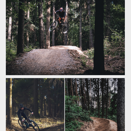
června
Otvíračka: Slavex trails, nový trail park na Zlínsku zahajuje 11.
června