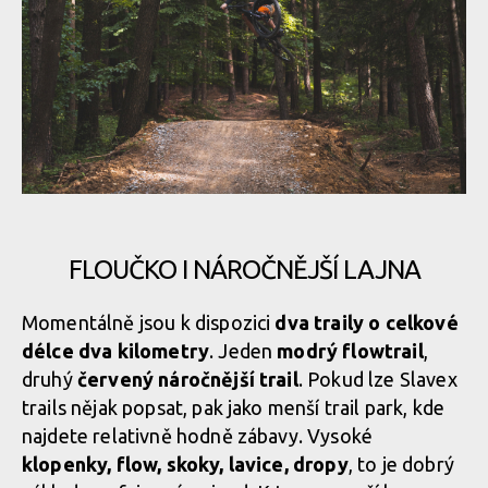
FLOUČKO I NÁROČNĚJŠÍ LAJNA
Momentálně jsou k dispozici
dva traily o celkové
délce dva kilometry
. Jeden
modrý flowtrail
,
druhý
červený náročnější trail
. Pokud lze Slavex
trails nějak popsat, pak jako menší trail park, kde
najdete relativně hodně zábavy. Vysoké
klopenky, flow, skoky, lavice, dropy
, to je dobrý