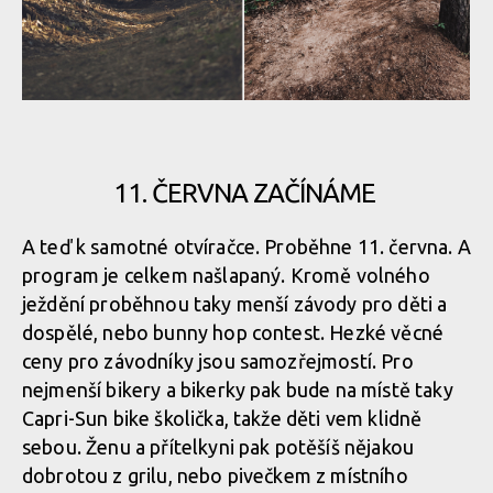
Otvíračka: Slavex trails, nový trail park na Zlínsku zahajuje 11.
června
11. ČERVNA ZAČÍNÁME
A teď k samotné otvíračce. Proběhne 11. června. A
program je celkem našlapaný. Kromě volného
ježdění proběhnou taky menší závody pro děti a
dospělé, nebo bunny hop contest. Hezké věcné
ceny pro závodníky jsou samozřejmostí. Pro
nejmenší bikery a bikerky pak bude na místě taky
Capri-Sun bike školička, takže děti vem klidně
sebou. Ženu a přítelkyni pak potěšíš nějakou
dobrotou z grilu, nebo pivečkem z místního