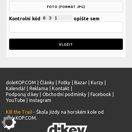
FOTO (FORMÁT JPG)
Kontrolní kód
opište sem
doleKOP.COM
|
Články
|
Fotky
|
Bazar
|
Kurzy
|
Kalendář
|
Reklama
|
Kontakt
|
Podporuj d:key
|
Obchodní podmínky
|
Facebook
|
YouTube
|
Instagram
Kill the Trail
- Škola jízdy na horském kole od
doleKOP.COM.