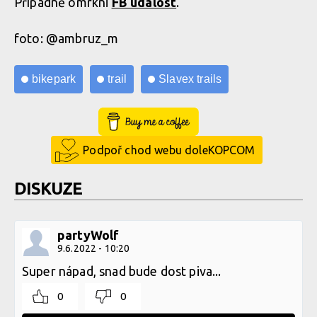
Případně omrkni
FB událost
.
foto: @ambruz_m
bikepark
trail
Slavex trails
Buy Me a Coffee
Podpoř chod webu doleKOPCOM
DISKUZE
partyWolf
9.6.2022 - 10:20
Super nápad, snad bude dost piva...
0
0