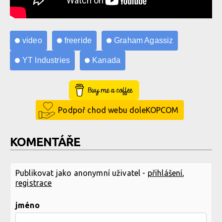
video
freeride
Graham Agassiz
YT Industries
Kanada
Buy Me a Coffee
Podpoř chod webu doleKOPCOM
KOMENTÁŘE
Publikovat jako anonymní uživatel -
přihlášení
,
registrace
jméno