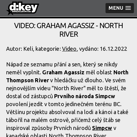
MENU
VIDEO: GRAHAM AGASSIZ - NORTH
RIVER
Autor: Keli, kategorie:
Video
, vydáno: 16.12.2022
Nápad ze seznamu přání a sen, který se nikdy
neměl vyplnit.
Graham Agassiz
měl oblast
North
Thompson River
v hledáčku už dlouho. Ve svém
nejnovějším videu "North River" měl to štěstí, že
dostal od zástupců
Prvního národa Simpcw
povolení jezdit v tomto jedinečném terénu BC.
Většinu projektu absolvoval na lodi a kánoi a také
tábořil na malém ostrově, přičemž celý štáb se
inspiroval způsoby Prvních národů
Simpcw
v
kanadské oblasti North Thompson River.