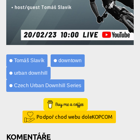
Tomáš Slavík
downtown
urban downhill
Czech Urban Downhill Series
Buy Me a Coffee
Podpoř chod webu doleKOPCOM
KOMENTÁŘE