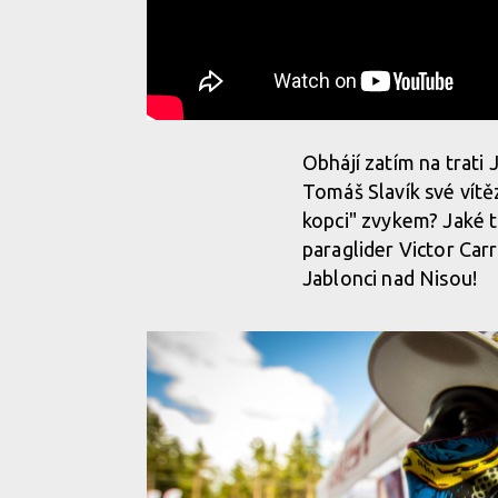
Obhájí zatím na trati
Tomáš Slavík své vítěz
kopci" zvykem? Jaké t
paraglider Victor Car
Jablonci nad Nisou!