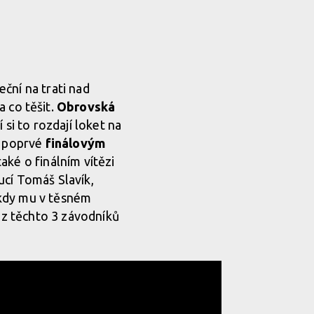
ční na trati nad
a co těšit.
Obrovská
 si to rozdají loket na
e poprvé
finálovým
aké o finálním vítězi
ucí Tomáš Slavík,
, kdy mu v těsném
z těchto 3 závodníků