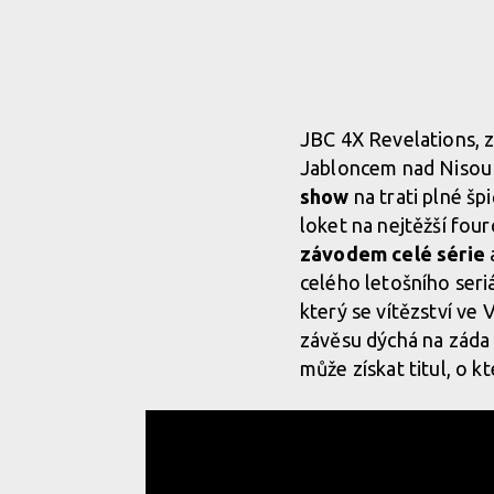
JBC 4X Revelations, z
Jabloncem nad Nisou 
show
na trati plné šp
loket na nejtěžší fou
závodem celé série
a
celého letošního seri
který se vítězství ve 
závěsu dýchá na záda
může získat titul, o 