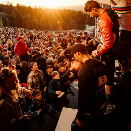
ablonci nad Nisou!
Jubilejní 10. ročník JBC 4X REVELAT
ablonci nad Nisou!
Jubilejní 10. ročník JBC 4X REVELAT