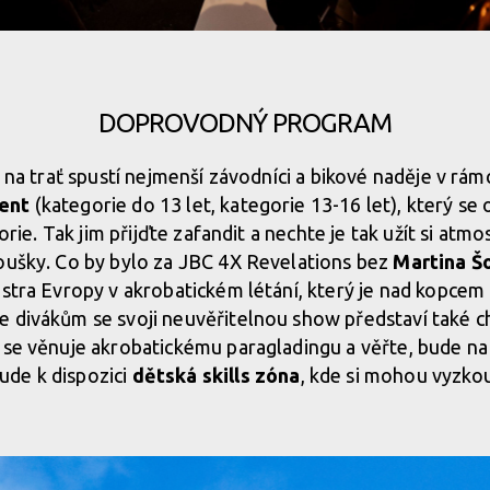
ablonci nad Nisou!
DOPROVODNÝ PROGRAM
ablonci nad Nisou!
ně na trať spustí nejmenší závodníci a bikové naděje v r
ent
(kategorie do 13 let, kategorie 13-16 let), který se
ablonci nad Nisou!
egorie. Tak jim přijďte zafandit a nechte je tak užít si a
oušky. Co by bylo za JBC 4X Revelations bez
Martina Š
ablonci nad Nisou!
istra Evropy v akrobatickém létání, který je nad kopce
 divákům se svoji neuvěřitelnou show představí také ch
ý se věnuje akrobatickému paragladingu a věřte, bude na
ablonci nad Nisou!
de k dispozici
dětská skills zóna
, kde si mohou vyzkou
ablonci nad Nisou!