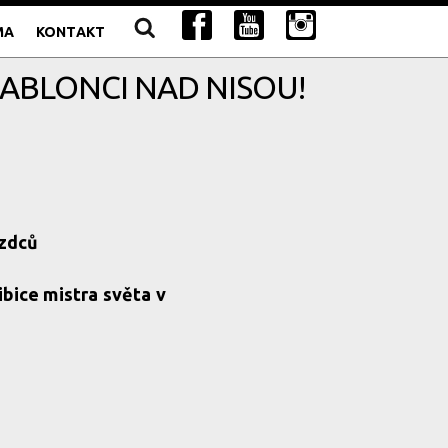
MA
KONTAKT
 JABLONCI NAD NISOU!
ezdců
ibice mistra světa v