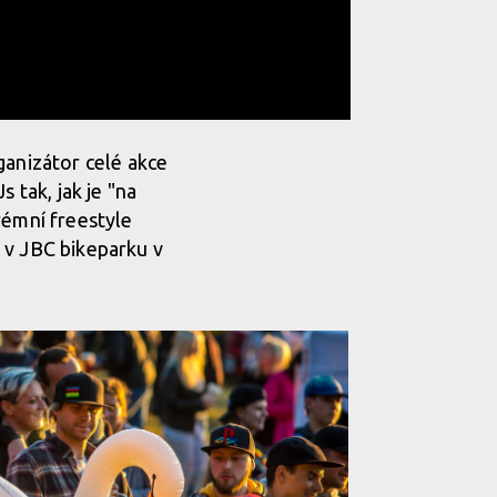
ganizátor celé akce
 tak, jak je "na
rémní freestyle
 v JBC bikeparku v