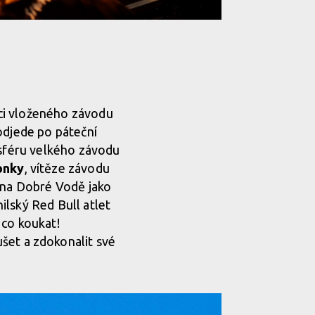
ámci vloženého závodu
 odjede po páteční
tmosféru velkého závodu
onky
, vítěze závodu
m na Dobré Vodě jako
ilský Red Bull atlet
 co koukat!
šet a zdokonalit své