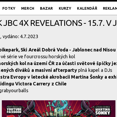
FOTKY
MERCH
BAZAR
KURZY
KALENDÁŘ
REKLA
K JBC 4X REVELATIONS - 15.7. V
, vydáno: 4.7.2023
 bikepark, Ski Areál Dobrá Voda - Jablonec nad Nisou
ové série ve fourcrossu horských kol
horských kol na území ČR za účasti světové špičky j
šených diváků a masivní afterparty
plná kapel a DJs
stra Evropy v letecké akrobacii Martina Šonky a exh
dingu Victora Carrery z Chile
grabyourballs