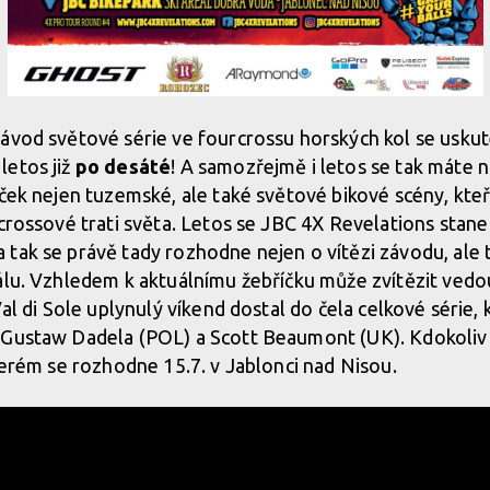
ávod světové série ve fourcrossu horských kol se uskute
letos již
po desáté
! A samozřejmě i letos se tak máte n
iček nejen tuzemské, ale také světové bikové scény, kteří
rcrossové trati světa. Letos se JBC 4X Revelations stan
 tak se právě tady rozhodne nejen o vítězi závodu, ale t
álu. Vzhledem k aktuálnímu žebříčku může zvítězit vedo
Val di Sole uplynulý víkend dostal do čela celkové série
 Gustaw Dadela (POL) a Scott Beaumont (UK). Kdokoliv 
kterém se rozhodne 15.7. v Jablonci nad Nisou.