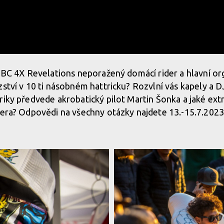
 JBC 4X Revelations neporažený domácí rider a hlavní or
ství v 10 ti násobném hattricku? Rozvlní vás kapely a DJs
riky předvede akrobatický pilot Martin Šonka a jaké ext
rera? Odpovědi na všechny otázky najdete 13.-15.7.2023